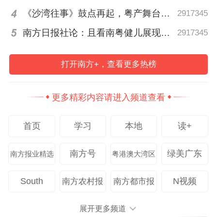
规范，但深层逻辑是对药品推广逻辑的彻底
《沙湾往事》鼓点再起，粤产舞台精品何以永葆“青春”？丨艺·问
2917345
抽换。
南方日报社论：且看南粤健儿展现体育新荣光
2917345
此次，新规首次明确医药代表应当具有医
打开南方+，查看更多热榜
学、药学或相关专业大专及以上学历，并掌
握相关药物临床理论知识。职业门槛的大幅
更多精彩内容请进入频道查看
提升，意味着过去“学历无关紧要、关系决定
一切”的粗放模式彻底关闭。
首页
学习
本地
读+
更具震慑力的是强制禁入条款：持有人不得
南方号
绿美广东
南方报业精选
粤港澳大湾区
聘用或者授权存在商业贿赂记录的医药代
表，并根据合同追究相关人员和专业组织责
South
N视频
南方农村报
南方都市报
任。
展开更多频道