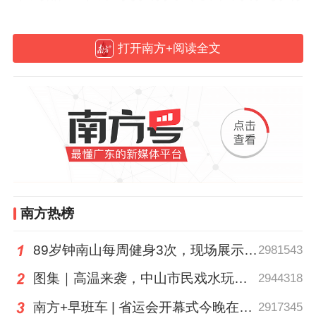
人”）在医药代表备案平台备案注册，备案医
药代表约11.6万人，基本实现了对医药代表
打开南方+阅读全文
的统一信息管理。但是，少数医药代表超越
学术交流职责，从事药品推销，甚至参与行
贿，严重扰乱公平竞争市场秩序，影响医药
产业健康发展，助长医药行业不正之风和不
良习气。
此次政策落地将对这11余万从业者以及背后
南方热榜
数千家药品上市许可持有人产生深远影响。
89岁钟南山每周健身3次，现场展示常用拉力器
2981543
新规动了哪些“奶酪”？
图集｜高温来袭，中山市民戏水玩泡沫消暑
2944318
表面看，新规是对人员准入及备案条件加以
南方+早班车 | 省运会开幕式今晚在茂名举行
2917345