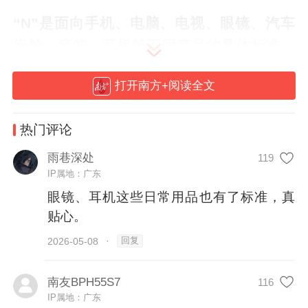
“N”是面向手机、电脑、电视、眼镜、汽车
座舱、音箱、耳机等不同产品的具体标准。
首批标准包括7个品类，后续将推进其他品
打开南方+阅读全文
类标准研制。
热门评论
《标准》涉及移动终端、微型计算机、电
视、眼镜、汽车座舱、音箱、耳机等多种智
雨巷深处
119
IP属地：广东
能终端产品。
眼镜、耳机这些日常用品也有了标准，真
编辑 吴跃思
贴心。
回复
2026-05-08
·
122
南友BPH55S7
116
IP属地：广东