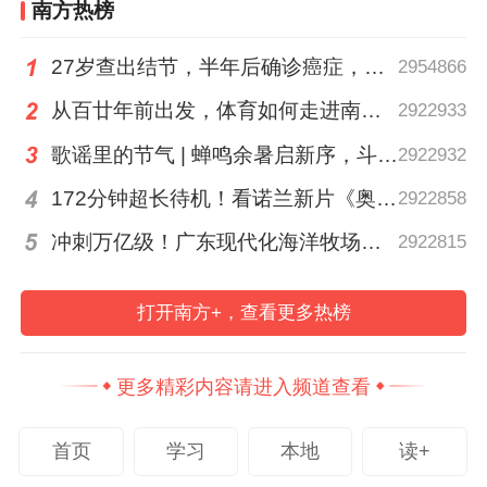
南方热榜
27岁查出结节，半年后确诊癌症，甲状腺癌真的“懒”吗？
2954866
从百廿年前出发，体育如何走进南粤普通人的生活？
2922933
歌谣里的节气 | 蝉鸣余暑启新序，斗指西南迎立秋
2922932
172分钟超长待机！看诺兰新片《奥德赛》前需要了解这三件事→
2922858
冲刺万亿级！广东现代化海洋牧场建设提速
2922815
打开南方+，查看更多热榜
更多精彩内容请进入频道查看
首页
学习
本地
读+