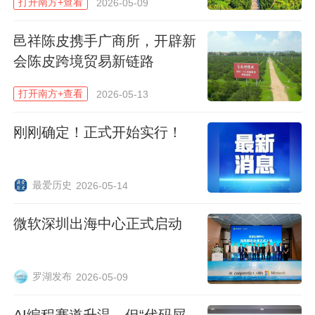
为底层锚定资产，每单位产品对应1克LBMA
打开南方+查看
2026-05-09
认证纯度达99.99%的实物黄金。相关黄金资
邑祥陈皮携手广商所，开辟新
产由具备国际资质的 LBMA认证专业金库托
会陈皮跨境贸易新链路
管并经独立核验与审计，通过全额分配、隔
离保管等机制，确保资产透明性与安全性。
打开南方+查看
2026-05-13
产品价值与国际黄金市场价格直接挂钩，以
刚刚确定！正式开始实行！
数字化形式实现传统黄金资产的链上落地。
作为香港持牌金融机构在数字化资产领域的
最爱历史
2026-05-14
探索，云锋有鱼围绕稳健的运营原则构建产
微软深圳出海中心正式启动
品与服务体系，在拓展RWA相关布局的同
时，也为传统实体资产与区块链技术的融合
发展，提供了可参考的实践路径。目前，该
罗湖发布
2026-05-09
服务仅面向完成专业投资者资格认证的用户
AI编程赛道升温，但“代码屎