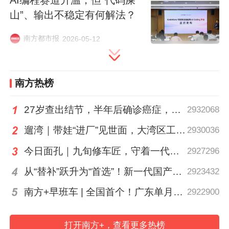
开放，产品交易与运营安排均严格遵循监管
山”、输出不稳定有何解法？
要求及平台业务规则。
南方都市报
2026-05-12
南方+记者 郜小平
南方热榜
南方日报、南方+客户端原创，未经授权不得
转载
27岁查出结节，半年后确诊癌症，甲状腺癌真的“懒”吗？
2932068
编辑 刘静
遛湾｜带娃“进厂”见世面，大湾区工业研学攻略请查收
2930036
本文作者
今日面孔｜九旬修车匠，守着一代又一代车轮转
2927296
从“替补”跃升为“首选”！新一代国产核心工业软件加速冲高端
2923432
郜小平
南方+早班车 | 全国首个！广东单月用电量突破千亿千瓦时
2922900
联系TA
关注科技与出行，有趣、有料、好
玩。
打开南方+，查看更多热榜