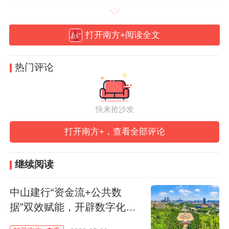
产代币化基础设施支持。作为云锋金融集团
战略投资的成员企业，AlphaToken与云锋金
打开南方+阅读全文
融在技术研发及金融服务领域保持协同。此
次产品实现传统实物黄金资产的上链与数字
热门评论
化流通。同时，AlphaToken将资产发行、审
计与风控等关键合规流程系统化嵌入底层基
快来抢沙发
础设施之中，为持牌机构提供集成式的链上
打开南方+，查看全部评论
发行与管理能力。AlphaToken还将聚合大数
据、AI、Web3等技术，构建新一代金融基
继续阅读
础设施平台，全面覆盖发行、流通、清算与
支付的完整金融服务闭环。
中山建行“资金流+公共数
据”双效赋能，开辟数字化金
根据云锋有鱼介绍，该黄金代币以实物黄金
融业务新范式