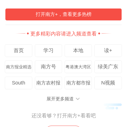
的目标是“做出好玩的游戏”。
打开南方+，查看更多热榜
一位应聘AI产品经理的同学表示：“感觉大家
都充满活力，两位分享的老师精神很足，招
更多精彩内容请进入频道查看
待我们的小姐姐也都活泼开朗。”一位应聘游
首页
学习
本地
读+
戏运营的同学描述得更具体：“从前期在群里
沟通开始，工作人员就会一一解答每一位同
南方号
绿美广东
南方报业精选
粤港澳大湾区
学的问题，当天的指引、宣讲、午饭、面试
动线都很顺畅，让人很安心，这次体验比我
South
N视频
南方农村报
南方都市报
参加过的很多公司面试都更有人情味。”
展开更多频道
灵犀互娱方面表示，作为阿里巴巴集团旗下
的数字互动娱乐企业，在阿里“聪明、乐观、
还没看够？打开南方+看看吧
务实、自省”的人才观基础上，灵犀互娱格外