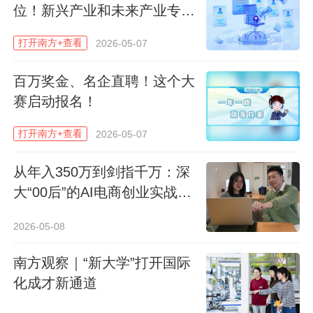
很多招聘活动中，投递简历后的漫长等待最
位！新兴产业和未来产业专题
易消磨热情。而在灵犀互娱的招聘过程中，
招聘活动来了
打开南方+查看
2026-05-07
回应是即时发生的。宣讲结束后，下午便直
接进入“快闪面试间”与面试官面对面。一位
百万奖金、名企直聘！这个大
应聘游戏技术开发岗位的同学对比过往经历
赛启动报名！
时坦言：“之前面试其他公司，有的公司先笔
打开南方+查看
2026-05-07
试，还是纯‘手撕’，用笔写耗时耗力，实在很
麻烦。我会更倾向于像灵犀这样简历筛选后
从年入350万到剑指千万：深
能直接面试的。”
大“00后”的AI电商创业实战指
南
2026-05-08
南方观察｜“新大学”打开国际
化成才新通道