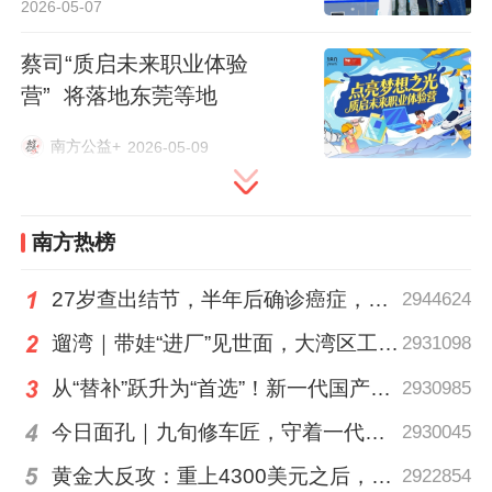
2026-05-07
蔡司“质启未来职业体验
营” 将落地东莞等地
南方公益+
2026-05-09
灵犀互娱游戏业务相关负责人饭团在宣讲中
表示：“游戏本质上是一个高挑战的创意行
南方热榜
业。”在她看来，游戏开发每天面对的都是新
的挑战，从技术迭代到玩法创新，没有哪两
27岁查出结节，半年后确诊癌症，甲状腺癌真的“懒”吗？
2944624
天是完全一样的。饭团也这样描述灵犀互娱
遛湾｜带娃“进厂”见世面，大湾区工业研学攻略请查收
2931098
内部做事的风格：“我们的核心点就是想把游
从“替补”跃升为“首选”！新一代国产核心工业软件加速冲高端
2930985
戏做好，把技术做扎实。”在她所在的团队，
今日面孔｜九旬修车匠，守着一代又一代车轮转
2930045
代码的架构设计、性能优化、多机型适配，
黄金大反攻：重上4300美元之后，是反弹还是反转？
2922854
每一个技术环节都要经得起推敲，最终指向