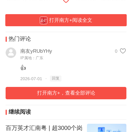
一员，灵犀互娱对人才的需求也是广东游戏
产业迎来新发展的直接反映。据了解，此前
打开南方+阅读全文
出台的《关于推动广东网络游戏产业高质量
发展的若干政策措施》，正为广东打造全球
热门评论
游戏产业高地提供强大支撑；聚焦跨境电商
南友yRUbYHy
0
产业稳定发展，广东近年亦出台12条支持政
IP属地：广东
策……“政策礼包”诚意满满，引才信号源源
👍
不断释放。特别在“百万英才汇南粤”行动计
回复
2026-07-01
·
划深入推进的大背景下，游戏产业正成为广
打开南方+，查看全部评论
东省承接高素质人才的重要通道之一。
继续阅读
而作为走在科技前沿的游戏产业，招聘方式
也呈现出了更为高效和多样的特点。此前在
百万英才汇南粤 | 超3000个岗