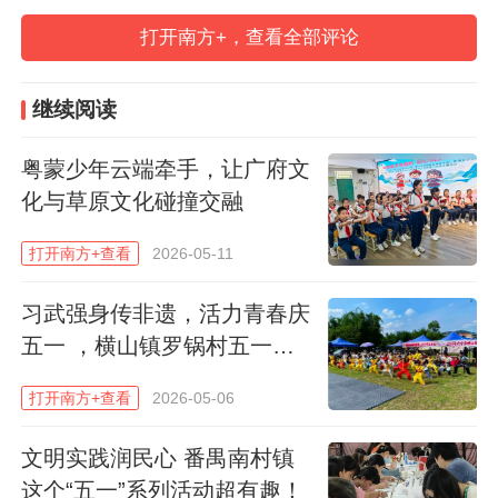
打开南方+，查看全部评论
继续阅读
粤蒙少年云端牵手，让广府文
化与草原文化碰撞交融
打开南方+查看
2026-05-11
习武强身传非遗，活力青春庆
五一 ，横山镇罗锅村五一武
术展演活动精彩上演
在乐器科普互动环节，乐社老师向同学们展
打开南方+查看
2026-05-06
示了广东音乐的特色乐器，详细讲解了各类
文明实践润民心 番禺南村镇
乐器的构造特点与演奏方式，并邀请同学们
这个“五一”系列活动超有趣！