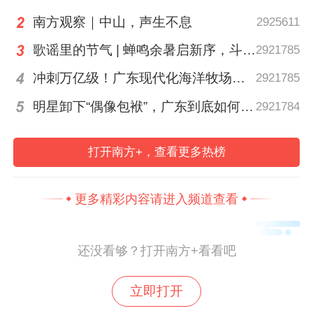
南方观察｜中山，声生不息
2925611
歌谣里的节气 | 蝉鸣余暑启新序，斗指西南迎立秋
2921785
冲刺万亿级！广东现代化海洋牧场建设提速
2921785
明星卸下“偶像包袱”，广东到底如何让人变松弛？ | 好看·南方号
2921784
本次活动以“经典曲目展演+乐器科普互动+趣
味知识问答”的形式，将非遗与校园文化深度
打开南方+，查看更多热榜
融合，不仅让同学们近距离感受了广东音乐
的独特魅力，了解了本土非遗的深厚底蕴，
更多精彩内容请进入频道查看
更在青少年心中种下了传承岭南传统文化的
种子。下一步，钟村街党群服务中心将持续
还没看够？打开南方+看看吧
深化“向善乐社”文化惠民品牌建设，常态化
开展非遗进校园、进社区系列活动，推动岭
立即打开
南优秀传统文化在基层落地生根、代代相