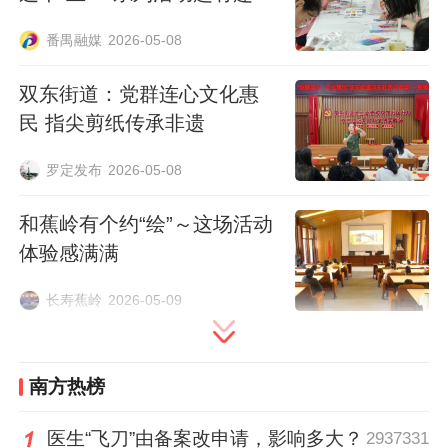
近距离观察、触摸体验。大家兴致勃勃地围
在乐器旁，认真聆听讲解，不少同学还在老
番禺融媒
2026-05-08
师的指导下尝试简单的演奏动作，打破了传
双东街道：党群连心文化惠
统音乐“只能听、不能碰”的距离感，极大激
民 指尖剪纸传承非遗
发了同学们对广东音乐的兴趣。趣味互动环
罗定发布
2026-05-08
节将活动推向高潮，在《春郊试马》的旋律
中，同学们跟随节奏挥动双手，沉浸式感受
和蕉岭有个约“绘”～这场活动
广东音乐的韵律之美；随后的知识问答环
体验感满满
节，大家踊跃举手、积极作答，在轻松愉快
长寿蕉岭
2026-05-09
的氛围中巩固了所学的广东音乐知识。
南方热榜
医生“飞刀”由备案改申请，影响多大？
2937331