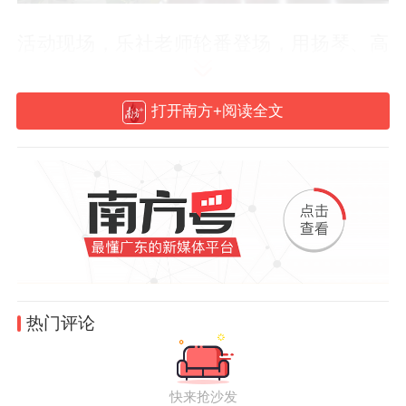
活动现场，乐社老师轮番登场，用扬琴、高
胡、洞箫、月琴等传统乐器，为同学们演奏
了《步步高》《雨打芭蕉》《春郊试马》等
打开南方+阅读全文
经典广东音乐曲目。丝竹齐鸣，旋律悠扬，
明快灵动的曲调勾勒出岭南水乡的风情画
卷，让同学们沉浸式感受岭南丝竹的独特韵
味。
热门评论
快来抢沙发