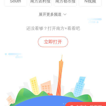
South
N视频
南方农村报
南方都市报
知手术风险、术式、术后预期效果及预估费
用，并再次确认既往病史及药物过敏史，确
展开更多频道
保患者充分理解后自愿签署知情同意书。患
还没看够？打开南方+看看吧
者抵达医院后等待约半小时便开始手术，从
入院到完成所有诊疗流程全程耗时不到2小
立即打开
时。
当医护人员告知患者需等待半小时因为前一
台手术尚未结束时，患者震惊地表示：“太快
了！我以为手术还要再约其他时间。这太不
可思议了！”手术过程中，国际医疗部医护人
员全程参与，在局部麻醉确认、术区标记等
关键环节担任现场翻译，协助专科医生与患
者及时沟通，有效缓解了患者紧张情绪。手