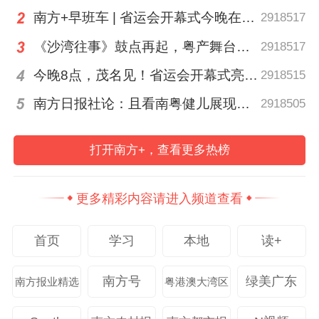
南方+早班车 | 省运会开幕式今晚在茂名举行
2918517
《沙湾往事》鼓点再起，粤产舞台精品何以永葆“青春”？丨艺·问
2918517
今晚8点，茂名见！省运会开幕式亮点抢先剧透
2918515
南方日报社论：且看南粤健儿展现体育新荣光
2918505
专科医生结合患者完整病史，建议采取手术
切除治疗并同步送检病理。从接到需求到完
打开南方+，查看更多热榜
成专科团队预约，全程仅用时半小时。谢思
田主任团队主动协调手术室资源，为患者预
更多精彩内容请进入频道查看
约次日上午的手术。这一高效流程契合了国
际医疗以患者为中心、简化快速诊疗的服务
首页
学习
本地
读+
标准。
南方号
绿美广东
南方报业精选
粤港澳大湾区
手术当日，国际医疗部医护人员全程陪同。
王佳丽医生协同谢思田医生，向患者充分告