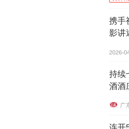
携手
影讲
2026-0
持续
酒酒
沙龙
广
利珠
连开