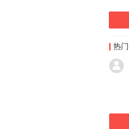
融投
上，
度对
热门