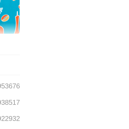
解。和
不同，
得见匠
宝石需
桶中慢
用时间
工、设
953676
年，金
938517
的珠宝
922932
家族印