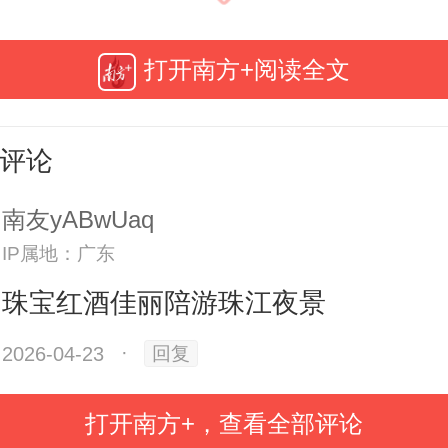
资、高端生活方式领域的嘉宾们
共赴一场关于时间、匠心与珍贵价
打开南方+阅读全文
话。
评论
南友yABwUaq
IP属地：广东
珠宝红酒佳丽陪游珠江夜景
2026-04-23
·
回复
打开南方+，查看全部评论