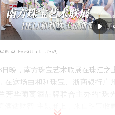
0
术联展在珠江上流光溢彩，时长共2分57秒
)
16日晚，南方珠宝艺术联展在珠江之
，在这场由和利珠宝、浙商银行广
兰芳华葡萄酒品牌联合主办的“珠
美酒话财智”主题展上，来自珠宝收