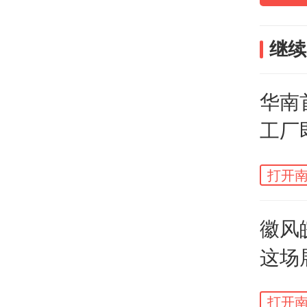
继续
这次
华南
空间
工厂
让彩
在珠
打开南
的生
徽风
这场
日开
打开南