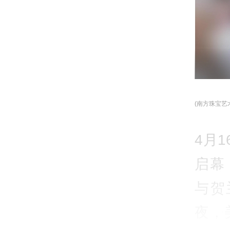
(南方珠宝艺
4月
启幕
与贺
夜，