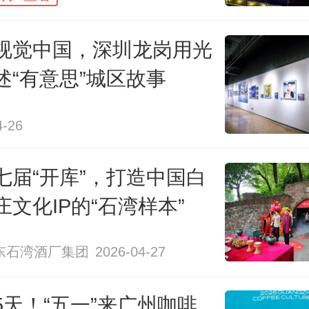
视觉中国，深圳龙岗用光
述“有意思”城区故事
4-26
七届“开库”，打造中国白
庄文化IP的“石湾样本”
围绕“珠光”“财智”“美酒”三大篇章展
东石湾酒厂集团
2026-04-27
宝创始人、南方珠宝艺术联展策展
5天！“五一”来广州咖啡