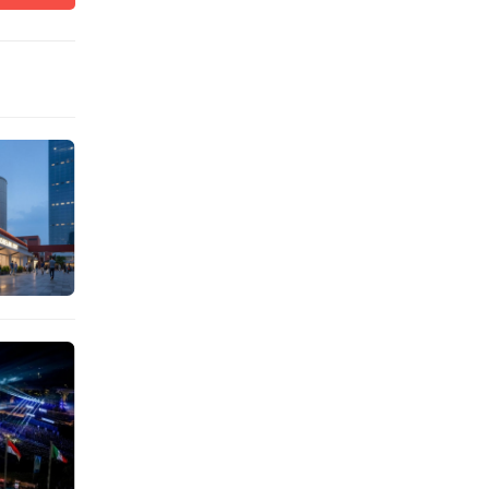
常规的
船上，
辉映，
尚生活