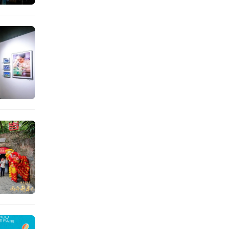
开。和
人和利