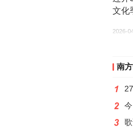
在现
文化
利表
实则
2026-0
心、
在地
南方
慢陈
的复
计与
融服
不是