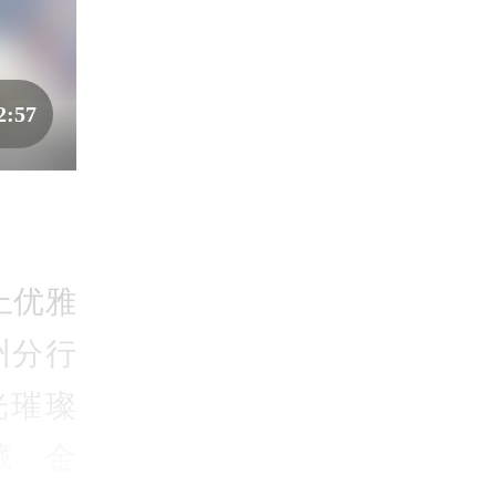
2:57
上优雅
州分行
光璀璨
藏、金