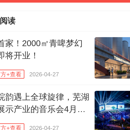
阅读
南方珠宝艺术联展，突破了珠宝展
首家！2000㎡青啤梦幻
局限，把展览放到了珠江夜游的游
即将开业！
色珠宝与珠江两岸的迷人夜景交相
宝与美酒之间，共同描绘了广州时
方+查看
2026-04-27
动画面。
皖韵遇上全球旋律，芜湖
展示产业的音乐会4月28
唱
方+查看
2026-04-27