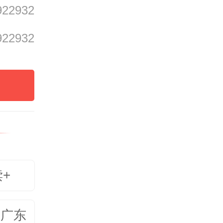
922932
是穿越
922932
彩色宝
石到近
观赏宝
等级与
读+
美广东