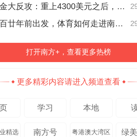
黄金大反攻：重上4300美元之后，是反弹还是反转？
2
真正的财富管理不是追逐风口，而
从百廿年前出发，体育如何走进南粤普通人的生活？
的安稳。
2
晚的游船上，和利珠宝多件收藏级
打开南方+，查看更多热榜
品亮相，从祖母绿、蓝宝石、红宝
火出圈的摩根石，嘉宾得以近距离
更多精彩内容请进入频道查看
火彩与切工，了解宝石产地、颜色
逻辑。
页
学习
本地
南方号
绿
业精选
粤港澳大湾区