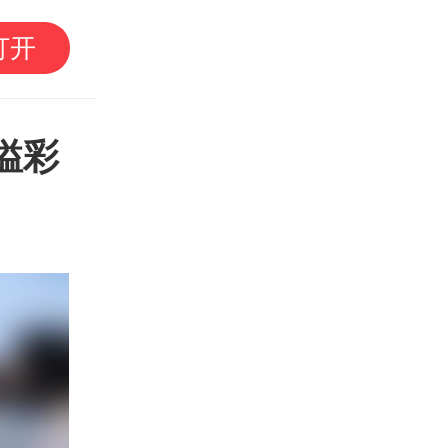
南方+早班车｜第二十
打开
江）开渔季来了！最全
溢彩