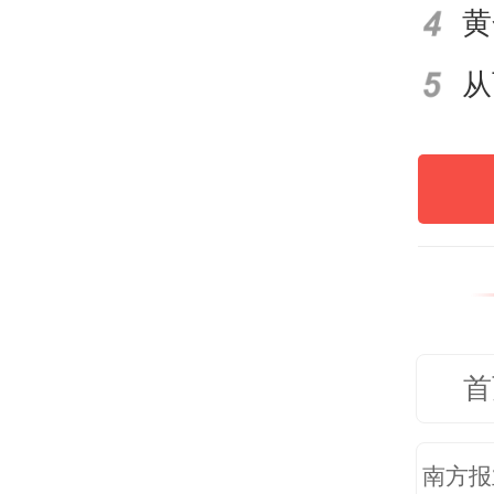
记；
周期
在夜
石作
年来
石的
收藏
首
南方报