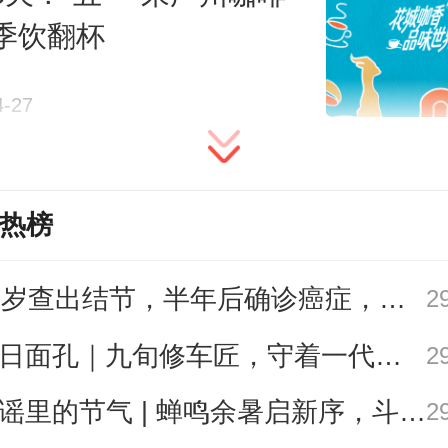
场分享了自己对此次沙龙主题的理
季饮翻杯
示：“珠宝、红酒、银行，三者看似
共享三重内核——经得起时间、看
4-27
守得住珍贵。”她进一步阐释：一颗
下沉睡亿万年，一瓶好酒要在橡木
热榜
年，而专业的财富管理，本质也是
利兑现长期价值。高级珠宝讲究切
27岁查出结节，半年后确诊癌症，甲状腺癌真的“懒”吗？
2
镶嵌，好红酒讲究风土、酿造与陈
今日面孔｜九旬修车匠，守着一代又一代车轮转
2
务则讲究严谨的配置与耐心。真正
歌谣里的节气 | 蝉鸣余暑启新序，斗指西南迎立秋
2
一时流行，而是可以代代相传的