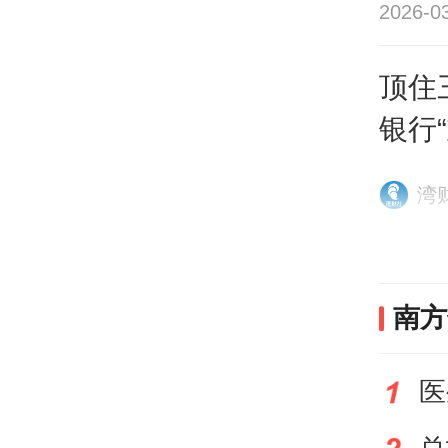
阱。
2026-0
顶住
这是
银行
护城
润。
湾
持对
题。
南方
再看
医
亿元