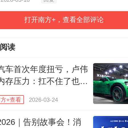
最核心的二手房业务。
打开南方+，查看全部评论
25年，贝壳存量房交易单量同比增长1
阅读
历史新高。这是一个足以让任何中
的数字——市场下行期，居然还能
汽车首次年度扭亏，卢伟
内存压力：扛不住了也会
方+查看
2026-03-24
消息是，存量房业务净收入却同比
3%至250亿元。
2026｜告别故事会！消