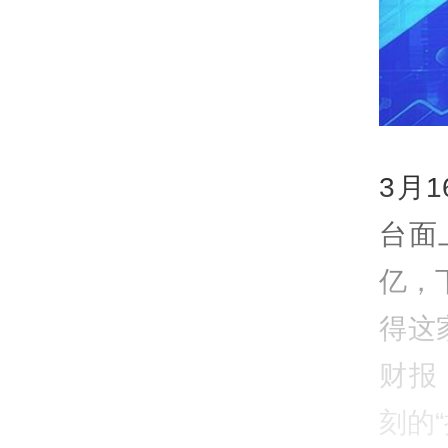
3月
台面
亿，
得这
财报
刻的“