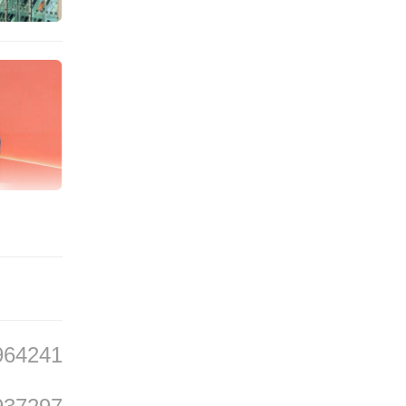
大生态
让渡利
如何保
临的问
909
964241
市场整