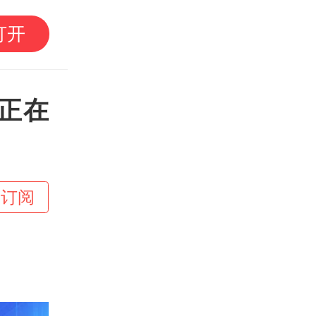
南方+早班车 | 国企
打开
广东现代化海洋牧场建
正在
+订阅