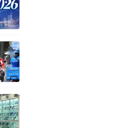
22个
，市场
家门店
化的代
多。
”的陷