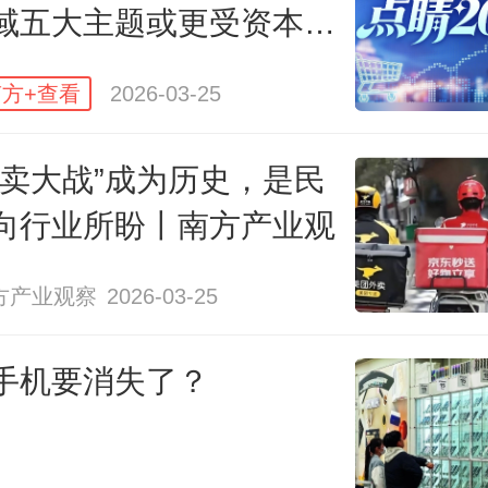
域五大主题或更受资本关
涨了11%，收入跌了11%，这中间的
方+查看
2026-03-25
点的剪刀差去哪了？
外卖大战”成为历史，是民
可能是这两个：一是佣金费率在降
向行业所盼丨南方产业观
让中介不得不“薄利多销”；二是非链
的GTV占比提升到63%，贝壳平台
方产业观察
2026-03-25
，自己吃肉越来越少，分汤的越来越
手机要消失了？
房的甜蜜里，藏着一个“增收不增利