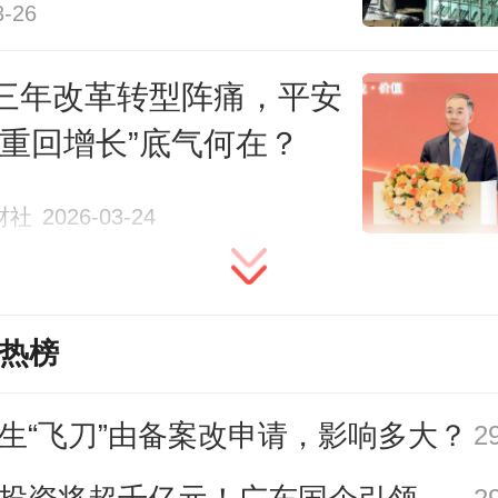
3-26
三年改革转型阵痛，平安
一场危险的平衡游戏。贝壳为了扩
“重回增长”底气何在？
河，吸引中小中介入驻，不得不
但当平台上的“诸侯”势力越来越大，
财社
2026-03-24
交易流程的掌控力，是贝壳将要面
热榜
新房业务。2025年，贝壳新房GTV 8
生“飞刀”由备案改申请，影响多大？
2
，同比下降8.2%。虽然降幅小于