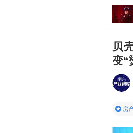
打开
平台
贝
变“
房