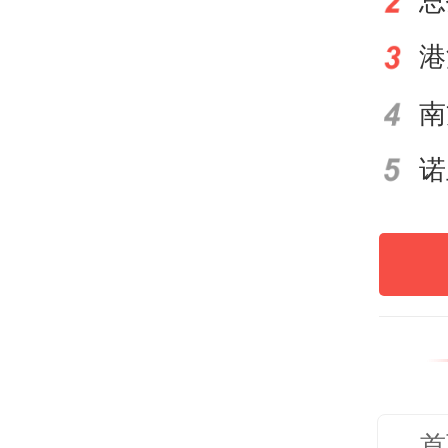
体，
难啃
过去
为开
都在
壳在
新业
首