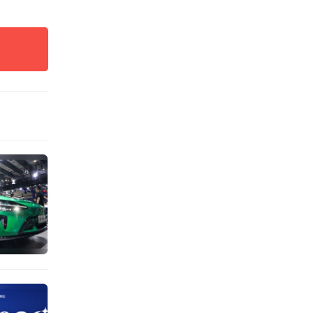
1%，
介公司
逆势增
下降了