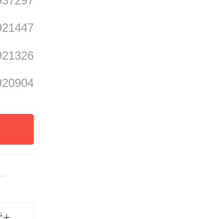
937297
越来越
921447
921326
上是因
920904
商自己
压，贝
读+