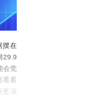
据摆在
9.9
能会觉
再看看
场更深