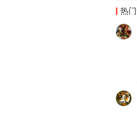
热门
二手
了？