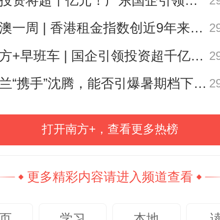
总投资将超千亿元！广东国企引领现代化海洋牧场建设
2
但趋势是明确的——新房这块肉，
了。
港澳一周 | 香港租金指数创近9年来最大升幅
2
南方+早班车 | 国企引领投资超千亿！广东现代化海洋牧场建设提速
2
几年，贝壳能保持增长，很大程度
诺兰“携手”沈腾，能否引爆暑期档下半场？｜小南荐片
2
发商渠道依赖加深。但现在，开发
生死线上挣扎，渠道费用被一压再
打开南方+，查看更多热榜
新房业务上的压力或越来越大。
更多精彩内容请进入频道查看
务的“漂亮数据”与“冰冷现实”
页
学习
本地