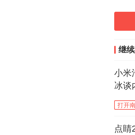
先看
20
继续
创下
欢呼
小米
长。
冰谈
涨价
打开南
但坏
11.
点睛