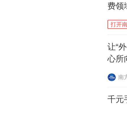
费领
单量
注
打开南
百分
让“
答案
心所
内卷
贡献
南
价是
千元
二手