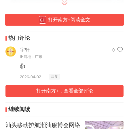
打开南方+阅读全文
热门评论
宇轩
0
IP属地：广东
👍
回复
2026-04-02
·
日前，深圳光明区工信局向深圳电信光明区
打开南方+，查看全部评论
分公司发去感谢信。
继续阅读
南方+记者 姚翀
汕头移动护航潮汕服博会网络