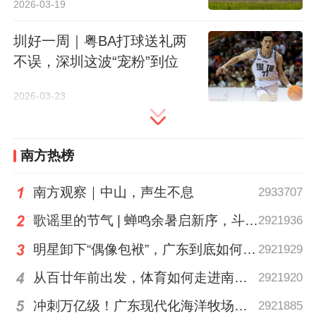
2026-03-19
圳好一周｜粤BA打球送礼两
不误，深圳这波“宠粉”到位
分享到：
2026-03-23
南方热榜
南方观察｜中山，声生不息
2933707
歌谣里的节气 | 蝉鸣余暑启新序，斗指西南迎立秋
2921936
明星卸下“偶像包袱”，广东到底如何让人变松弛？ | 好看·南方号
2921929
从百廿年前出发，体育如何走进南粤普通人的生活？
2921920
冲刺万亿级！广东现代化海洋牧场建设提速
2921885