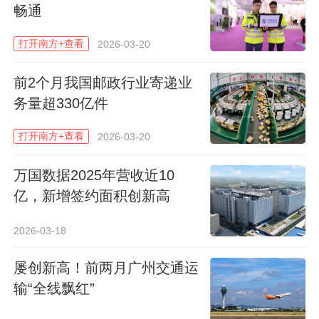
畅通
南方日报、南方+客户端原创，未经授权不得
转载
打开南方+查看
2026-03-20
编辑 刘静
前2个月我国邮政行业寄递业
本文作者
务量超330亿件
打开南方+查看
2026-03-20
姚翀
联系TA
人文关怀，理性批判，姚sir邀你叹
万国数据2025年营收近10
科技
亿，新增签约面积创新高
2026-03-18
59
屡创新高！前两月广州交通运
输“全线飘红”