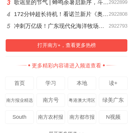
歌谣里的节气 | 蝉鸣余暑启新序，斗指西南迎立秋
2922899
2025大湾区科学论坛。
172分钟超长待机！看诺兰新片《奥德赛》前需要了解这三件事→
2922808
冲刺万亿级！广东现代化海洋牧场建设提速
2922793
打开南方+，查看更多热榜
更多精彩内容请进入频道查看
首页
学习
本地
读+
党建引领链式赋能
南方号
绿美广东
南方报业精选
粤港澳大湾区
推动产业科技互促双强
South
N视频
南方农村报
南方都市报