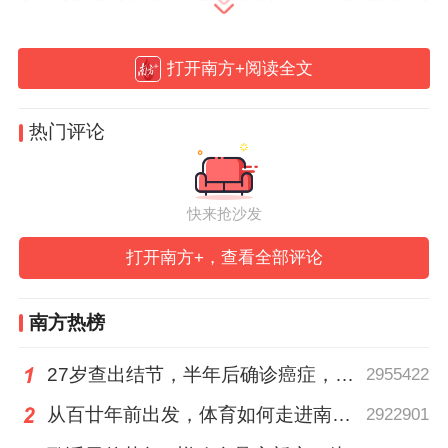
重要平台”战略定位，统筹推进基金创投、实
体产业与科技金融“一体两翼”协同发展，以
打开南方+阅读全文
更高站位、更实举措赋能广东全面推进强省
建设，跃马扬鞭再拓新程。
热门评论
快来抢沙发
打开南方+，查看全部评论
南方热榜
27岁查出结节，半年后确诊癌症，甲状腺癌真的“懒”吗？
2955422
从百廿年前出发，体育如何走进南粤普通人的生活？
2922901