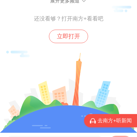
近年来，粤科金融集团将党建工作深度嵌入
展开更多频道
公司治理全链条，指导推动各基层党组织与
还没看够？打开南方+看看吧
投资链上下游企业探索形成“党建引领、链式
赋能”的比较优势，实现党建、业务双融合双
立即打开
促进。
在深化推广“五强五化”基层党支部品牌创建
经验的基础上，集团还持续拓展“一企一
品”“一支部一特色”“党建赋能企业”等活动，
下设17个基层党组织持续擦亮各具特色的党
建品牌，引导党员创先争优、攻坚克难。
同时，集团大力推动学习型企业建设，打
去南方+听新闻
造“粤科学堂”员工培训品牌，举办科创投资