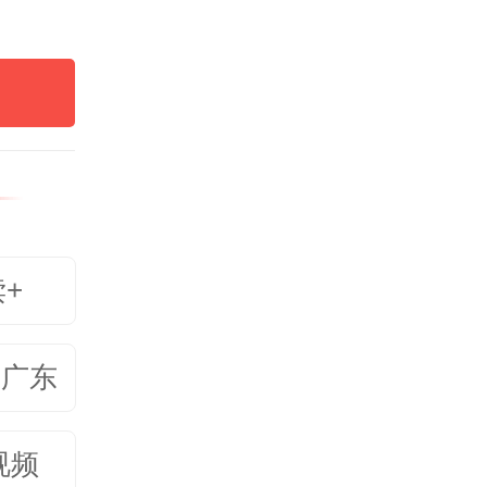
是，工
接了燕
当地种
业在当
读+
种植基
市场全
美广东
乳业与
米青贮
视频