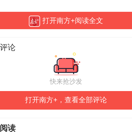
垦集团驻杨柑镇帮镇扶村工作队队
打开南方+阅读全文
绍，工作队围绕“产业帮扶”持续发力
用、种植结构、产销对接和产业链
评论
琢磨、持续推进。顺着杨柑原有的
工作队将帮扶举措一步步铺开。原
田在春季种上了玉米，为当地新增了1
快来抢沙发
务工岗位；火龙果园里，冷链物流
打开南方+，查看全部评论
了产品销售的“保鲜期”。
阅读