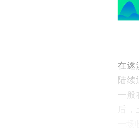
在遂
陆续
一般
后，
一场