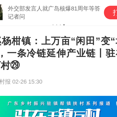
南方Plus
打开
广东头条新闻资讯平台
溪杨柑镇：上万亩“闲田”变“
”，一条冷链延伸产业链丨驻
万村㉙
农村报
02-26 15:30