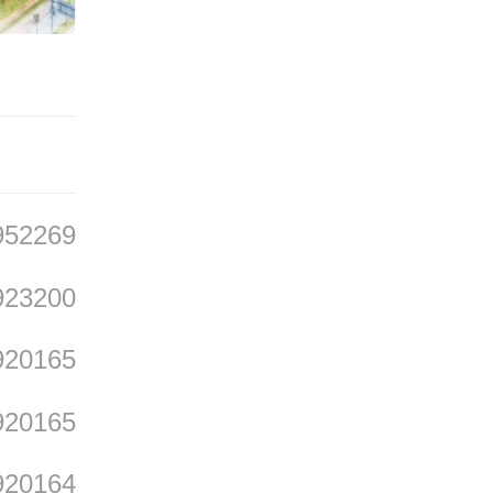
于传统
的土地
952269
量农村
土地进
923200
便减少
920165
合适的
920165
用率，
920164