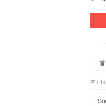
还能
作队
依托
塘乳
植合
首
地投
地，
南方报
链条
当地
So