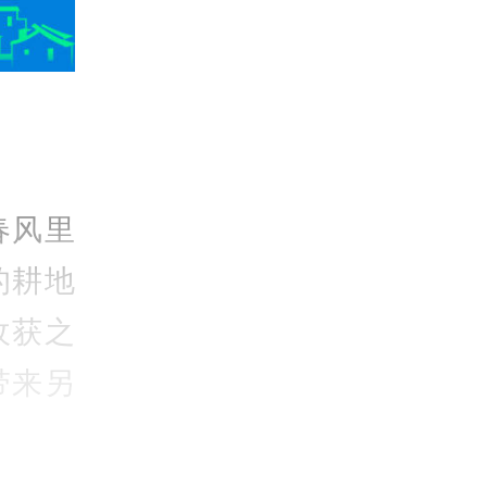
春风里
的耕地
收获之
带来另