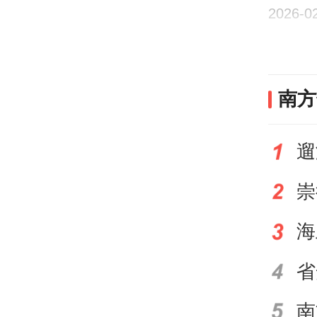
2026-0
是为
种植
南方
驻镇
大多
劳动
入“
了。
省
轮作