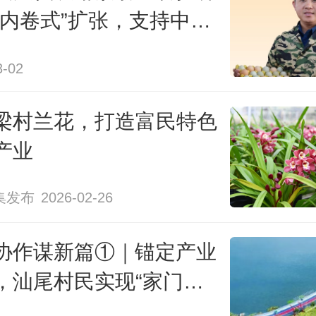
辉（左一）带领工作队在杨柑镇布政村调研
“内卷式”扩张，支持中小
发展成效。
发展
3-02
对接牧场需求
梁村兰花，打造富民特色
产业
土地多种一造，农户多赚一季
集发布
2026-02-26
是传统农业大镇，耕地面积达14万
甘薯种植面积常年保持在4万亩左右，9
协作谋新篇①｜锚定产业
插，来年2月开始收获。过去，当地
，汕尾村民实现“家门
致富
春夏两季便闲置下来。林红辉解释