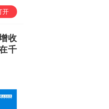
增收
在千