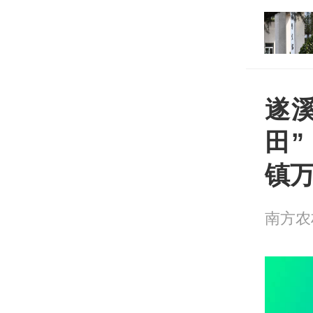
广岛核爆81周年等答
打开
遂
田
镇
南方