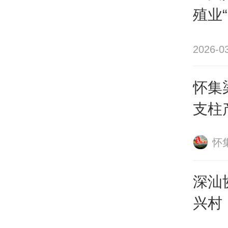
林红
殖业
产业
农户
2026-0
怀集
支柱
怀
杨柑
中，
深汕
月扦
兴村
口”
块在