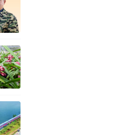
火龙果
亩，其
-10
不少地
，这既