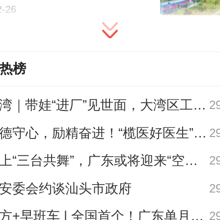
2-26
了规避高温与台风季风险，也是出
习惯，通过休耕恢复土壤养分。
热榜
工作队进村调研时发现，尽管村民
遛湾｜带娃“进厂”见世面，大湾区工业研学攻略请查收
2
流转给大户和企业种植，但仍有大
力通过在本村务工实现增收。当
崇德守心，励精奋进！“榄医好医生”展示活动上线啦
2
空窗期”，农户务工增收的渠道
海上“三台共舞”，广东或将迎来“空调外机” | 天气早知道
2
“如果能在甘薯收获后的窗口期引入
安委会约谈汕头市政府
2
作物，既能改良土壤、提高土地利
南方+早班车 | 全国首个！广东单月用电量突破千亿千瓦时
2