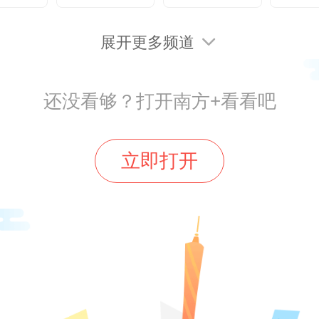
料）7000亩，此后，订单面积逐步
展开更多频道
25年，工作队又促成新的企业合作订
乳业与好帮手农业机械专业合作
还没看够？打开南方+看看吧
00余亩订单合作，轮作规模进一步提
全镇推广“甘薯+玉米”轮作面积约1.5
立即打开
产值2500多万元，带动1000余名村
。