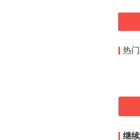
省农
辉介
地利
热门
反复
础，
的闲
多个
延长
继续