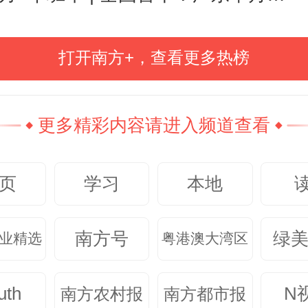
改善农民收入结构。”林红辉说。于
瞄准了青贮玉米。
打开南方+，查看更多热榜
农垦系统资源优势，工作队先后对
更多精彩内容请进入频道查看
业和晨光乳业的饲草需求，促成与
作社和农业企业合作，其中燕塘乳
页
学习
本地
资超1000万元建设奶牛玉米饲草
为轮作模式落地提供资金、技术、
南方号
绿
业精选
粤港澳大湾区
支撑。林红辉介绍，2021年，燕塘
的东恒农业公司签约种植全株玉
uth
N
南方农村报
南方都市报