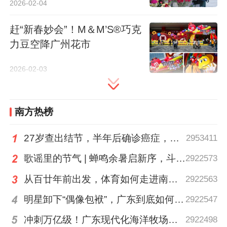
2026-02-04
据南方+记者在现场看到，本次活动设有“新
春瓦照”合影、“瓦运亨通”抽签、“开运靶
赶“新春妙会”！M＆M’S®巧克
场”等丰富多元的互动玩法，同时还设置了带
力豆空降广州花市
有广式特色的“周边”，如早茶蒸笼礼品、醒
2026-02-03
狮抛球活动等，将众多的“广味”融入到“电
竞”的场景当中，让年轻群体也能从中体验到
广府文化。
南方热榜
27岁查出结节，半年后确诊癌症，甲状腺癌真的“懒”吗？
2953411
此外，“无畏巡回号”主题游轮也将起航巡游
珠江，串联沿岸风光；猎德大桥上演专属主
歌谣里的节气 | 蝉鸣余暑启新序，斗指西南迎立秋
2922573
题灯光秀，与广州塔、海心沙构成“一江两
从百廿年前出发，体育如何走进南粤普通人的生活？
2922563
岸”璀璨画卷。
明星卸下“偶像包袱”，广东到底如何让人变松弛？ | 好看·南方号
2922547
冲刺万亿级！广东现代化海洋牧场建设提速
2922498