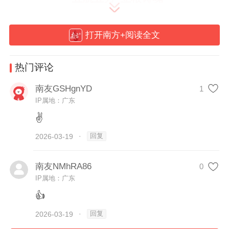
把稳国企发展之舵
打开南方+阅读全文
作为广东省在境外规模最大的国有综合性企
热门评论
业集团，粤海集团业务横跨四大板块、拥有
南友GSHgnYD
1
5300余名党员。集团坚持“两个一以贯之”，
IP属地：广东
重构集团党建工作体系，在集团、二级企
✌
业、基层一线三个层面形成“1+12+N”的党建
回复
2026-03-19
·
品牌体系，对内形成共识，对外形成品牌影
响力，以高质量党建引领和保障集团中心工
南友NMhRA86
0
作落实落地。
IP属地：广东
👍
为引领保障粤海这艘巨轮乘风破浪、行稳致
回复
2026-03-19
·
远，粤海集团党委着力打造政治“领航”、提