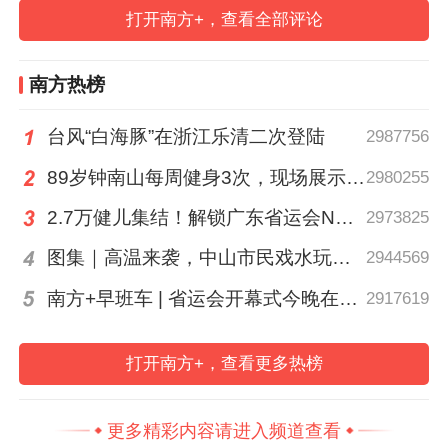
打开南方+，查看全部评论
升政治领导力，思想“引航”、提升思想引领
力，组织“保航”、提升发展推动力，廉洁“护
南方热榜
航”、提升自我约束力，群团“助航”、提升组
织凝聚力的“五航五力”党建工作体系，把党
台风“白海豚”在浙江乐清二次登陆
2987756
的政治优势、组织优势、群众工作优势转化
89岁钟南山每周健身3次，现场展示常用拉力器
2980255
为企业的竞争优势、创新优势、发展优势，
2.7万健儿集结！解锁广东省运会N大看点
2973825
实现以高质量党建引领和保障集团高质量发
展。
图集｜高温来袭，中山市民戏水玩泡沫消暑
2944569
南方+早班车 | 省运会开幕式今晚在茂名举行
2917619
思想引领是党建的基石。集团创新推出“八项
规定微课堂”线上学习模式，5.6万余人次的
打开南方+，查看更多热榜
参与量，让党纪党规学习从“定时学”变为“随
时学”，从“集中学” 延伸到 “指尖学”，将党的
更多精彩内容请进入频道查看
创新理论送到每一名党员干部职工身边。