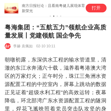
南方日报社论：且看南粤健儿展现体育
打开
新荣光
粤海集团：“五航五力”领航企业高质
量发展丨党建领航 国企争先
李赫 袁佩如
02-10 10:11
朝暾初露，东深供水工程的输水管道里，清
澈的东江水奔涌六十载，滋养着粤港澳大湾
区的万家灯火；正午时分，珠江三角洲水资
源配置工程的中控室内，屏幕上跳动的数据
正见证着“超级水利工程”的高效运转；夜幕
降临，环北部湾广东水资源配置工程的隧洞
里，焊花飞溅映照着党员突击队攻坚的身