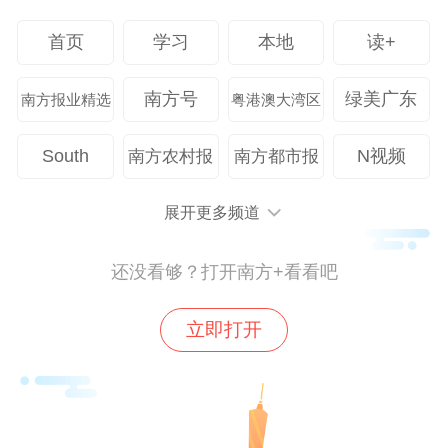
首页
学习
本地
读+
与此同时，在“知行山海”企业文化的浸润
下，“知新志远、仰高笃行、共创共赢、感恩
南方号
绿美广东
南方报业精选
粤港澳大湾区
向善”的价值观成为全员共识。“党建进工
地”“党建排风险”等专项行动更让党旗飘扬在
South
N视频
南方农村报
南方都市报
一线。
展开更多频道
如今，“五航五力”已成为粤海集团的“红色引
还没看够？打开南方+看看吧
擎”，推动其在水务环境、城建运营、食品生
物、产业投资“3+1”主业板块上多点突破，进
立即打开
入《财富》中国500强便是最好的印证。