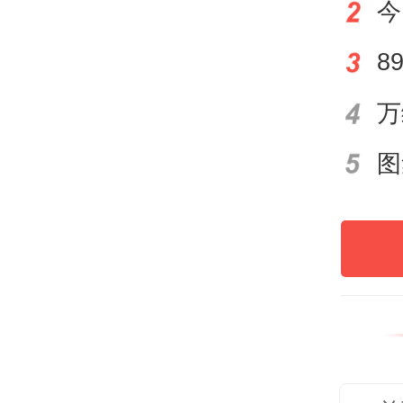
今
为越
秀区
足球
生活