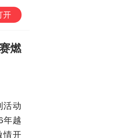
南方+早班车 | 省运
打开
名举行
谊赛燃
列活动
6年越
激情开