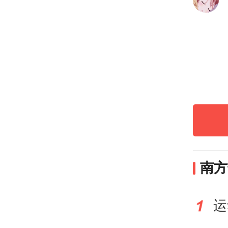
值得
南方
球友
的收
牌赛