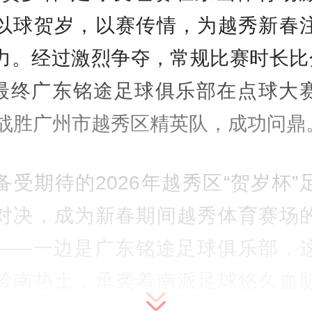
以球贺岁，以赛传情，为越秀新春
力。经过激烈争夺，常规比赛时长比
，最终广东铭途足球俱乐部在点球大
3战胜广州市越秀区精英队，成功问鼎
备受期待的2026年越秀区“贺岁杯”
对决，成为新春期间越秀体育赛场
——一边是广东铭途足球俱乐部，
岭南热土，承袭着南派足球悠久血