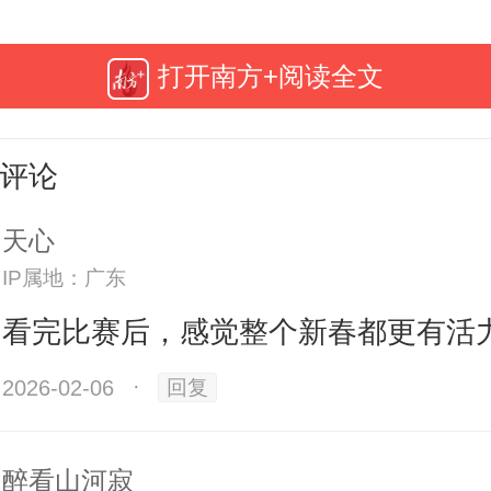
因的职业足球队伍，曾在2024赛季
中斩获季军，成功冲上中乙。另
打开南方+阅读全文
25年越秀区第十届足球联赛冠亚军队
自基层的草根足球健儿，凭着对足
评论
爱，在赛场上奋勇拼搏、永不言弃
天心
释着体育精神的真谛。
IP属地：广东
看完比赛后，感觉整个新春都更有活
2026-02-06
·
回复
醉看山河寂