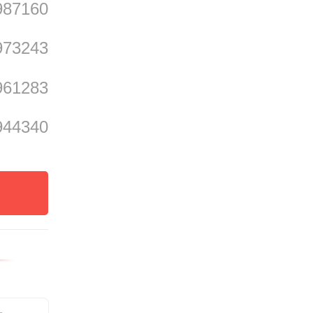
987160
动，越
973243
届，让
961283
府文体
944340