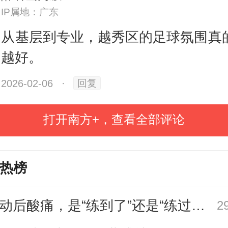
IP属地：广东
从基层到专业，越秀区的足球氛围真
越好。
2026-02-06
·
回复
打开南方+，查看全部评论
一提的是，本次“贺岁杯”不仅是一场
热榜
谊赛，更是越秀区2025年度足球赛
官之作，为已连续举办十届的本土
运动后酸痛，是“练到了”还是“练过了”？
2
事——越秀区足球联赛画上圆满句