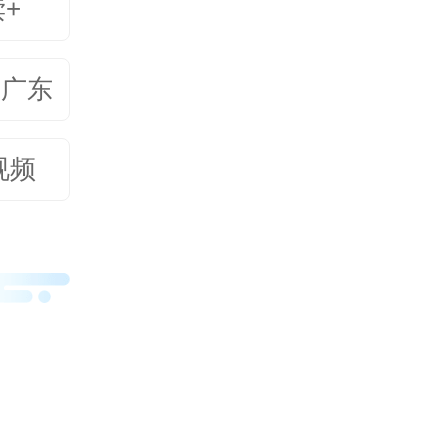
读+
美广东
视频
动活力
与热爱
025
同台竞