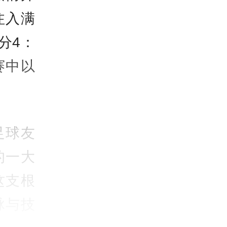
注入满
分4：
赛中以
。
足球友
的一大
这支根
脉与技