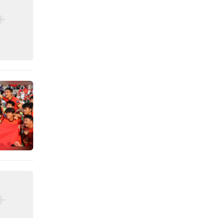
赛的点
动出击
助力本
将的神
队在防