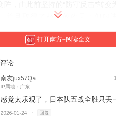
变阵，由此前坚持的“防守反击”转变
，并且取得了极好的效果；但闯
面对攻防更为全面的日本队，
中国
打开南方+阅读全文
武器仍是稳固的防线。
评论
杯赛，全部以21岁以下球员组成的日
胜，打进12球，只失一球，是进球
南友jux57Qa
。
IP属地：广东
感觉太乐观了，日本队五战全胜只丢
整体上技术细腻，进攻点较分散，
2026-01-24
·
回复