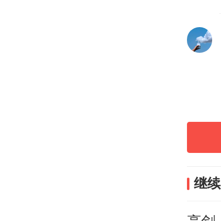
打法
中国
伍。
过去
克斯
终未
继续
一方