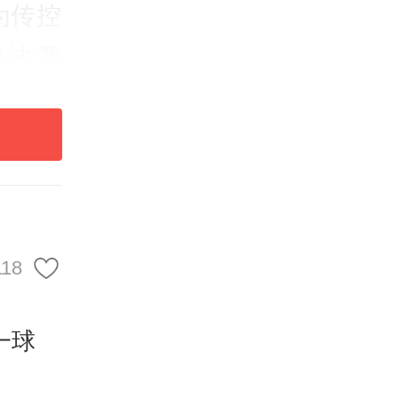
为传控
进决赛
队最强
本队5
最多的
118
一球
以传控