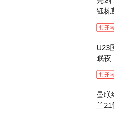
亮剑
钰栋
过去
球大
打开南
的心
U2
队进
眠夜
年
但另
打开南
发挥
曼联
过去
兰2