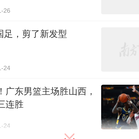
最突出的优点就是3条线保持着很好
1-26
中前场的高位逼抢，后防线的协同
队打造成一个“移动的堡垒”。
3国足，剪了新发型
乌兹别克斯坦队后，李昊就赞扬队友
1-24
奔跑，一直在防守”。
！广东男篮主场胜山西，
日本队，更需要以这种严密的战术
三连胜
对手的传接球渗透，打乱对手的
1-24