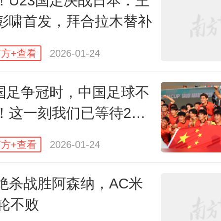
！U23国足决战日本：王
彭啸首发，拜合拉木替补
5场比赛，他完成了28次扑救。8强
战里，他又通过自身的稳定性和主
方+查看
2026-01-24
理战，关键时刻扑出对手的点球，
3国足争冠时，中国足球不
入4强。
！这一刻我们已等待22
一方面，稳固防守从来不能只靠门
方+查看
2026-01-24
。
绝杀战胜阿森纳，AC米
5场比赛，从全队角度看，U23中国
1轮不败