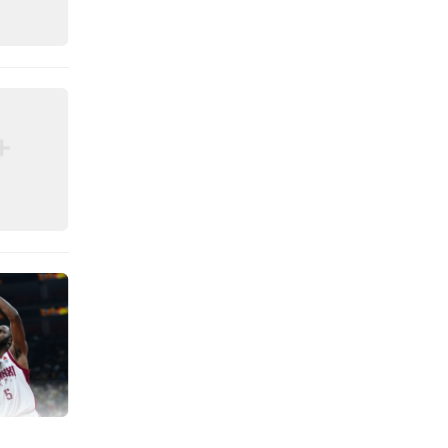
的距离
保护，
们“一
纪律来
进攻节