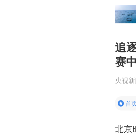
打开
平台
追
赛
央视新
首
北京