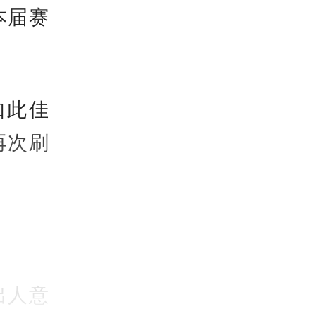
本届赛
如此佳
再次刷
。
出人意