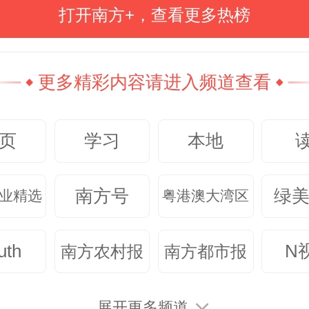
打开南方+，查看更多热榜
伍的心态上来看，小组出线、刷新了U
的队史最佳战绩后，中国队就已经
更多精彩内容请进入频道查看
，全员轻装上阵。
页
学习
本地
过点球大战的考验，可见他们对艰
完全做好了精神上的准备。
南方号
绿
业精选
粤港澳大湾区
有变，目标争冠——还给了队员们
uth
N
南方农村报
南方都市报
。
展开更多频道