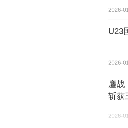
守上
2026-0
——
将全
U2
击败
2026-0
直在
鏖战
对阵
斩获
切断
2026-0
奏。