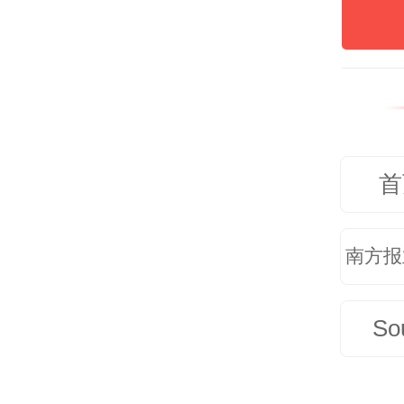
从队
洲杯
包袱
首
能扛
赛也
南方报
计划
So
动力