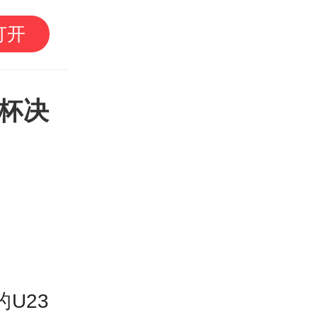
南方+早班车 | 国企
打开
广东现代化海洋牧场建
杯决
U23