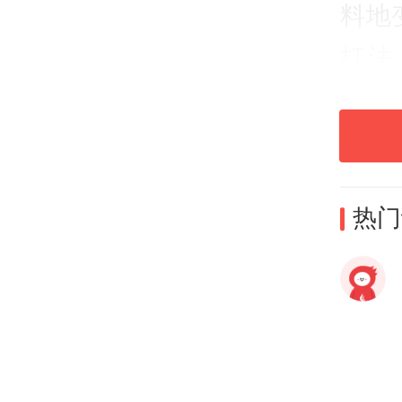
料地
打法
后，
大的
热门
本届
战全
队伍
球队