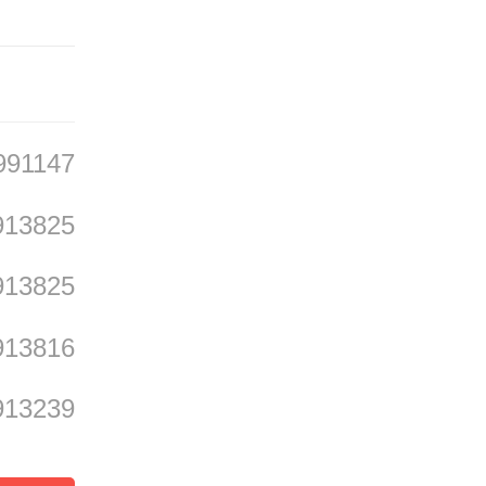
各级国
991147
在本届
913825
达到了
913825
913816
阵完胜
913239