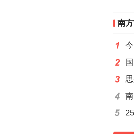
同时
南方
家队
今
他对
亚洲
全新
面对
越南