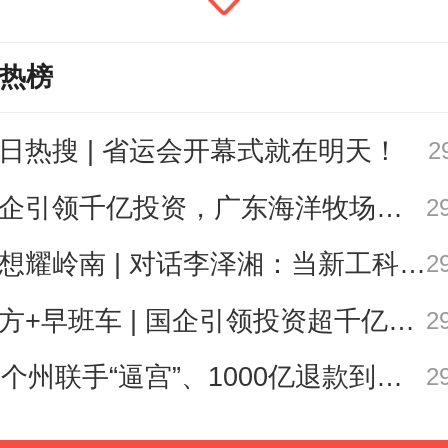
，主教练安东尼奥是中国男子足球
热榜
里执教时间最长的外籍教练。
日热搜 | 省运会开幕式就在明天！
2
球队的熟悉以及球员对他的信任，
国企引领千亿投资，广东海洋牧场这场会议信息量很大
2
杯上再次得到了证明，甚至可以说
思想耀岭南 | 对话李泽湘：当新工科教育遇上大湾区超级供应链
2
的高度。
南方+早班车 | 国企引领投资超千亿！广东现代化海洋牧场建设提速
2
舆论，安东尼奥也通过半决赛的变
25个州联手“逼宫”、1000亿退款到账，特朗普关税“换壳”术还能撑多久？| 环球深壹度
2
队展现了自己的灵活。