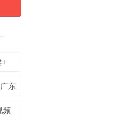
23亚
卸下了
读+
苦的比
美广东
崭新的
视频