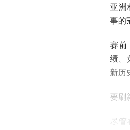
亚洲
事的
赛前
绩。
新历
要刷
尽管