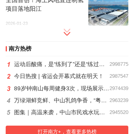
项目落地阳江
20座重卡兆瓦超充站，初步构建粤港澳大湾
区连接周边省份的绿色能源补给枢纽。
2026-01-23
南方热榜
充电5分钟可续航百公里
运动后酸痛，是“练到了”还是“练过了”？
2998775
今日热搜 | 省运会开幕式就在明天！
2987547
在翁源服务区活动现场，展示了华为数字能
源公司的兆瓦超充设备和徐工3.5C倍率电动
89岁钟南山每周健身3次，现场展示常用拉力器
2974439
重卡。
万绿湖鲜竞鲜、中山乳鸽争香，“粤菜师傅”烹南粤百味、人间烟火
2963239
图集｜高温来袭，中山市民戏水玩泡沫消暑
2945520
打开南方+，查看更多热榜