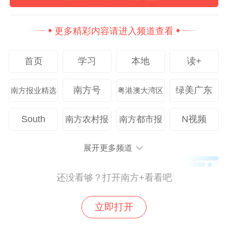
更多精彩内容请进入频道查看
首页
学习
本地
读+
南方号
绿美广东
南方报业精选
粤港澳大湾区
活动现场展示电动重卡和兆瓦超充设备。 受访者供图
South
N视频
南方农村报
南方都市报
项目建设单位粤运交通新能源分公司总经理
展开更多频道
李坚介绍：“本项目总承包单位有中国能源建
设集团广东火电工程有限公司、广东省建筑
还没看够？打开南方+看看吧
工程集团股份有限公司，在设备配置方面，
立即打开
20座超充站均采用1600千伏安箱式变压器，