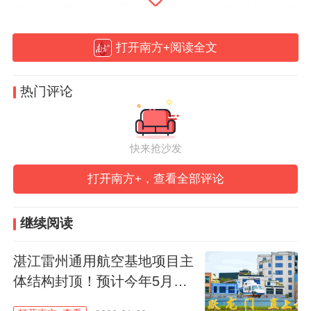
低碳转型、服务现代化产业体系建设注入强
劲动力。
打开南方+阅读全文
热门评论
今年将完成20座重卡兆瓦超充站
快来抢沙发
截至2025年底，广东省高速公路里程已超过
打开南方+，查看全部评论
12000公里，其中广东交通集团约为8200公
里，高速公路服务区超400个。目前全省高
继续阅读
速公路服务区累计建设充电停车位超9000
湛江雷州通用航空基地项目主
个，实现服务区充电设施的全覆盖，单枪功
体结构封顶！预计今年5月投
率360千瓦以上乘用车超级快充站达390个，
用
本次重卡兆瓦超充站的建设将为未来广东高