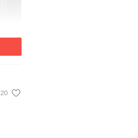
120
0余件
”“崇
三星堆