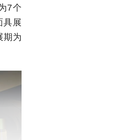
为7个
面具展
展期为