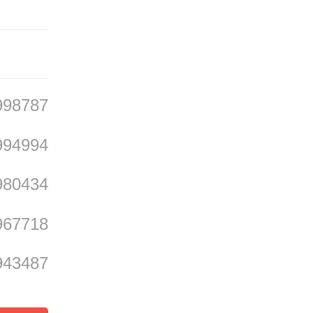
998787
994994
980434
堆博物
967718
戴冠纵
943487
986