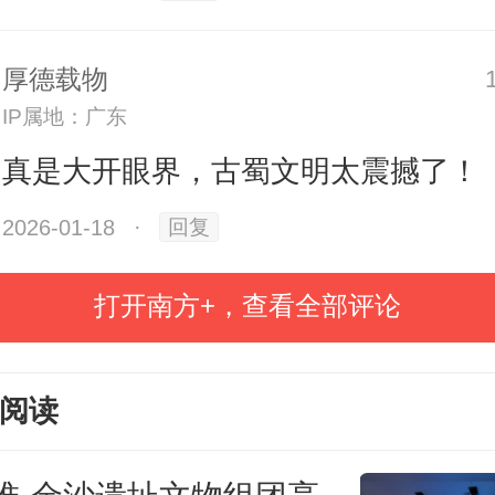
沙遗址的考古历程与丰富文化遗存
厚德载物
先民的生活与精神世界，揭示古蜀
IP属地：广东
地区及长江中下游地区的密切联系。
真是大开眼界，古蜀文明太震撼了！
2026-01-18
·
回复
打开南方+，查看全部评论
阅读