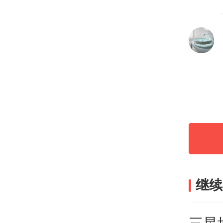
—金
古蜀
中原
继续