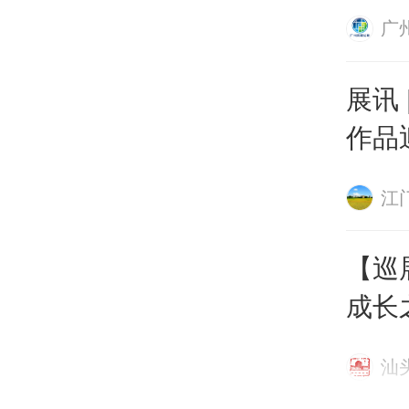
（套
广
铜立
性器
展讯
日”
作品
启幕
江
【巡
成长
20
汕
列巡