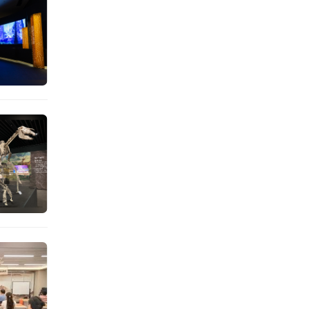
因恰逢
升的契
37件