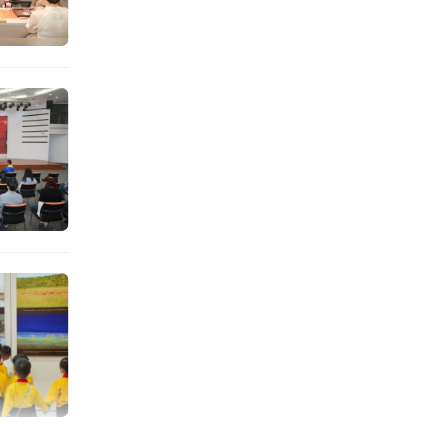
包括青
的标志
然遗产