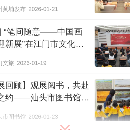
）文物自金沙开馆以来首度外展，
州黄埔发布
2026-01-21
人、兽首饰玉璋等一批蜚声海内外
物。太阳神鸟金饰将于“文化和自
 | “笔间随意——中国画
20周年之际再次在国博展出。
迎新展”在江门市文化馆
门文旅
2026-01-19
展回顾】观展阅书，共赴
之约——汕头市图书馆
25年“童读同趣”少儿主题系
头市图书馆
2026-01-23
展年度回顾