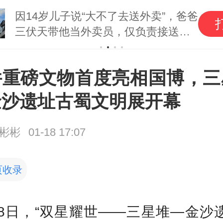
因14岁儿子说“大不了去送外卖”，爸爸
三伏天带他当外卖员，仅负责接送和
给100元启动资金
件重磅文物首度亮相国博，三
金沙遗址古蜀文明展开幕
彬彬
01-18 17:07
页收录
18日，“双星耀世——三星堆—金沙