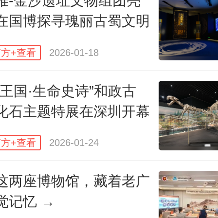
堆-金沙遗址文物组团亮
在国博探寻瑰丽古蜀文明
方+查看
2026-01-18
石王国·生命史诗”和政古
化石主题特展在深圳开幕
面罩青铜人头像。
方+查看
2026-01-24
中，多件重磅文物首度亮相国博。
遗址博物馆闭馆实施保护展示提
这两座博物馆，藏着老广
在金沙参展的108件（套）文物中，有
觉记忆 →