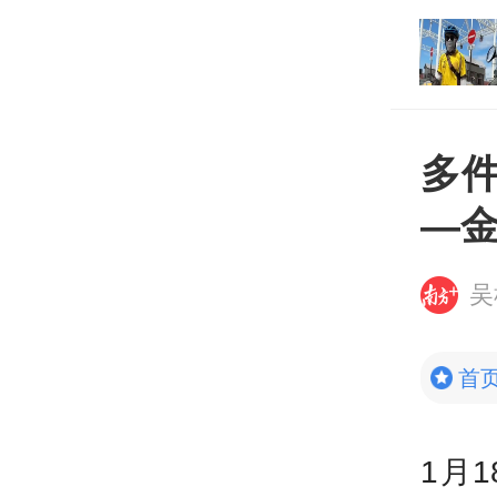
打开
平台
多
—
吴
首
1月