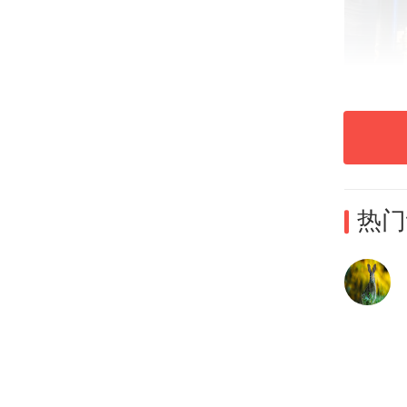
热门
展览
本次
（套
祀天