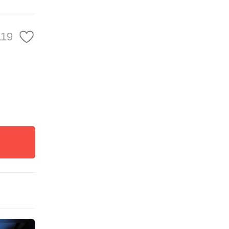
，反映
119
文明与