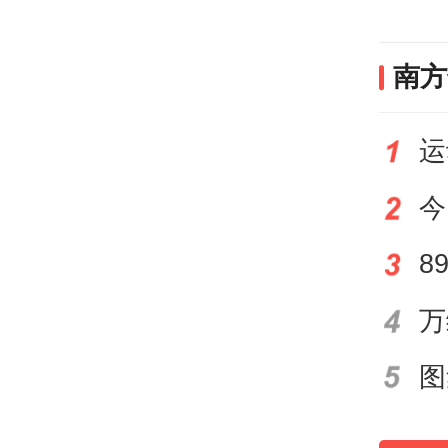
南方
今
青铜
本次
馆藏
目面