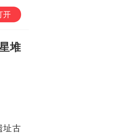
《沙湾往事》鼓点再起
打开
品何以永葆“青春”？丨艺
星堆
遗址古