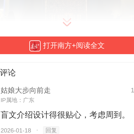
打开南方+阅读全文
评论
现场。
姑娘大步向前走
IP属地：广东
展览荟萃三星堆—金沙遗址出土的20
盲文介绍设计得很贴心，考虑周到。
）精美文物，通过“惊世秘藏”“人神共舞
地”“互融共鉴”四个单元，生动呈现
2026-01-18
·
回复