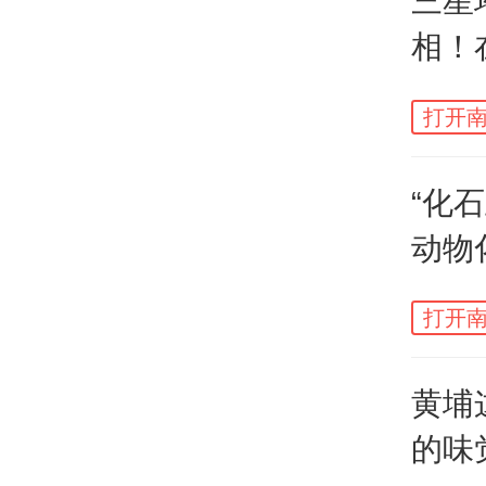
三星
相！
打开南
“化
动物
戴金
打开南
展览
金沙
黄埔
机，
的味