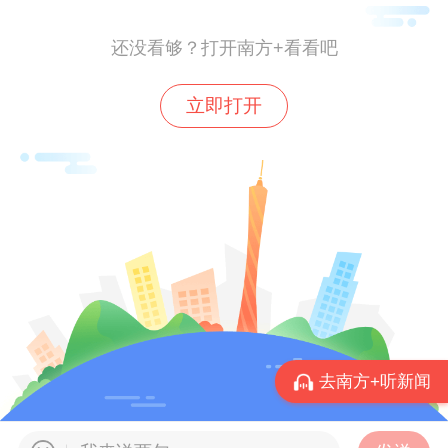
确事业发展方向。此外，高质量落实书记校
长上“思政第一课”，各级党组织深入学习党
还没看够？打开南方+看看吧
的二十届四中全会精神600余场。2025年，
立即打开
华师物理学院入选教育部首批立德树人机制
综合改革试点，“五德同向”大思政育人体系
获省教学成果奖一等奖。
广东技术师范大学党委书记王兵介绍，该校
突出思想引领，推进思政课改革创新。2025
年新入选全省党建工作标杆院系1个，样板
支部7个，发展高知党员数量稳中有升。在
筑牢党建堡垒的基础上，打造“思政+志愿服
去南方+听新闻
务”新品牌，选派6名教师和423名学生参与
十五运会和残特奥会志愿服务，累计服务群