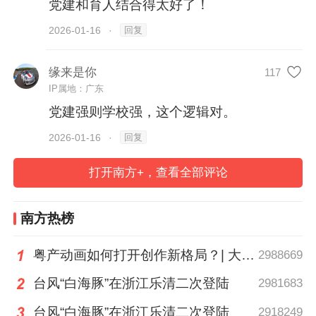
党建和育人结合得太好了！
回复
2026-01-16
·
缘来是你
117
IP属地：广东
党建强则学校强，这个逻辑对。
暨南大学党委书记孙彧表示，学校不断创新
回复
2026-01-16
·
思政育人范式，推动党建育人深度融合。
打开南方+，查看全部评论
2025年推动各级干部、专家开展思政课150
余场，覆盖学生超3万人次。在十五运会期
南方热榜
间，暨大还创新将赛事转化为“大思政课”，
组织1637名学生志愿者(含300名港澳台侨学
粤产动画如何打开创作新格局？| 大湾区动画电影周观察
2988669
生)参与服务，苏炳添谢幕战成为海内外学子
台风“白海豚”在浙江乐清二次登陆
2981683
思政范本，有力彰显侨校育人特色。
台风“白海豚”在浙江乐清二次登陆
2918249