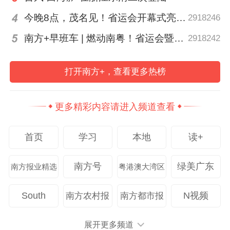
今晚8点，茂名见！省运会开幕式亮点抢先剧透
2918246
2025年，作为教育部“立德树人机制综合改
革试点高校”，华南农业大学全面实施立德树
南方+早班车 | 燃动南粤！省运会暨省残运会在茂名开幕
2918242
人机制综合改革三年行动计划。“我们坚持政
治领航、思想铸魂、文化凝心，把牢办学治
打开南方+，查看更多热榜
校正确方向。”该校党委书记李凤亮说，学校
成立全省首个辅导员发展学院，入选全国网
更多精彩内容请进入频道查看
络教育名师及优秀易班辅导员各1人，并打
首页
学习
本地
读+
造系列思政品牌，获教育部思政精品项目4
项。
南方号
绿美广东
南方报业精选
粤港澳大湾区
“华师在党的领导上持续发力。”华南师范大
South
N视频
南方农村报
南方都市报
学党委书记王恒胤表示，学校发挥党委领导
核心作用，制定《学校总体建设纲要》，明
展开更多频道