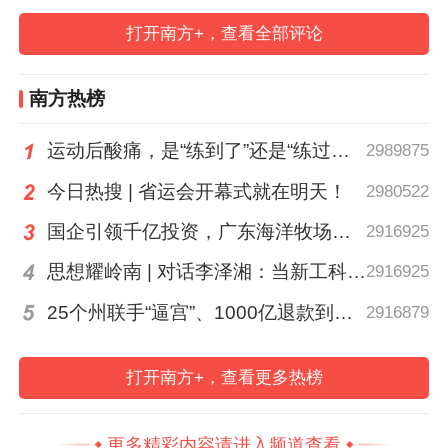
哺成长新模式,形成了“三融三促”校地共生新
打开南方+，查看全部评论
机制，牵头成立了惠州教师发展中心联盟和
惠州音乐教师教育联盟等12个学科教师教育
南方热榜
联盟，通过联盟搭平台，促交流，助力区域
教师专业成长。本次活动汇集区域中小学音
运动后酸痛，是“练到了”还是“练过了”？
2989875
乐骨干教师，通过聚焦音乐教育教学问题，
今日热搜 | 省运会开幕式就在明天！
2980522
探讨解决问题方案，同时通过音乐项目化实
国企引领千亿投资，广东海洋牧场这场会议信息量很大
2916925
践与成果展示，提升参与教师的教学技巧与
实践能力，促进区域音乐教师教育高质量发
思想耀岭南 | 对话李泽湘：当新工科教育遇上大湾区超级供应链
2916925
展。
25个州联手“逼宫”、1000亿退款到账，特朗普关税“换壳”术还能撑多久？| 环球深壹度
2916879
在“音乐教师专业发展路径”主题研讨中，四
打开南方+，查看更多热榜
位教师代表分享成长经验：
更多精彩内容请进入频道查看