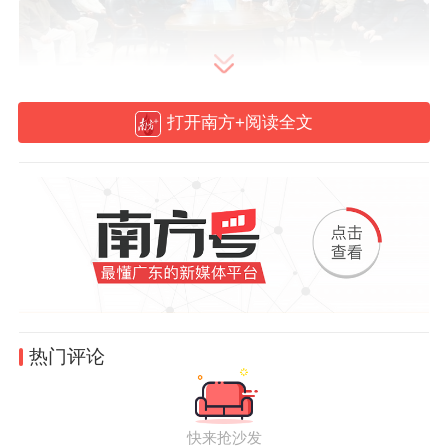
打开南方+阅读全文
音乐教师教育高质量发展研讨暨成果展示活
动现场
惠州学院广东省中小学教师发展中心常务副
主任、继续教育学院院长、培训中心主任陈
益智致辞。他指出，惠州学院省级中小学教
热门评论
师发展中心围绕人才培养、教育研究、教育
改革、教育服务目标定位，构建了“五横五
纵”分层分类培训新体系,创建了“双进双培”互
快来抢沙发