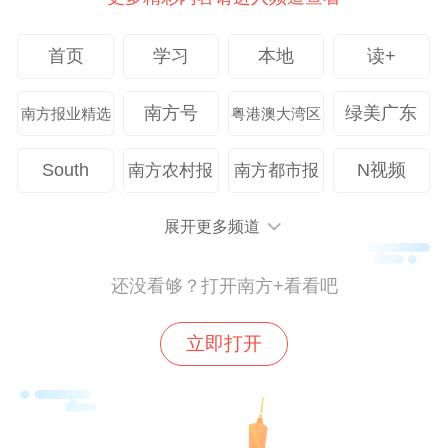
惠州市教育科学研究院师资培训部副主任、
音乐教研员王恒从音乐学科管理视角，介
首页
学习
本地
读+
绍“教师成长共同体”建设经验，通过跨校教
研、资源共享，推动区域音乐教育均衡发
南方号
绿美广东
南方报业精选
粤港澳大湾区
展。同时提出未来三年将通过“名师工作室辐
South
N视频
南方农村报
南方都市报
射”“城乡结对帮扶”“数字化资源共建”等举
措，全面提升音乐教师队伍素质。
展开更多频道
惠州市教育科学研究院音乐兼职教研员陈慧
还没看够？打开南方+看看吧
玲基于新课标要求，以“研-磨-赛”三位一体模
式，通过“备-教-学-评”一体化实践，推动音
立即打开
乐教师专业成长，实现“以美润心、以美培
元”的教育目标。