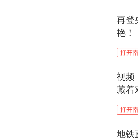
再登
艳！
球形
星球
打开南
翠，
视频
环抱
藏着
打开南
地铁