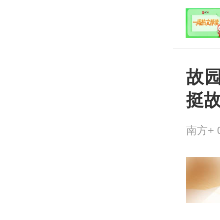
打开
平台
故
挺
南方+