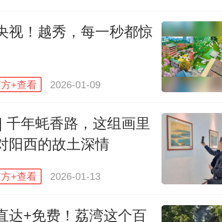
02
央视！越秀，每一秒都惊
全景航拍视角下，叶挺纪念馆广场
般熠熠生辉。澄澈云天环伺，湖塘
方+查看
2026-01-09
石砖广场层次分明，纪念馆与故居
 | 千年蚝香路，这组画里
，景致兼具庄严肃穆与自然的蓬勃生
对阳西的故土深情
方+查看
2026-01-13
直达+免费！荔湾这个百