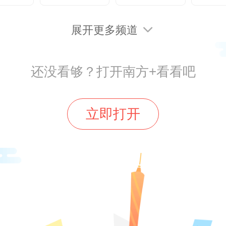
将军父母的遗像，二人是勤劳质朴
展开更多频道
。屋内木桌木椅配青花瓷瓶、竹编
件还原出叶家旧时的生活风貌。
还没看够？打开南方+看看吧
立即打开