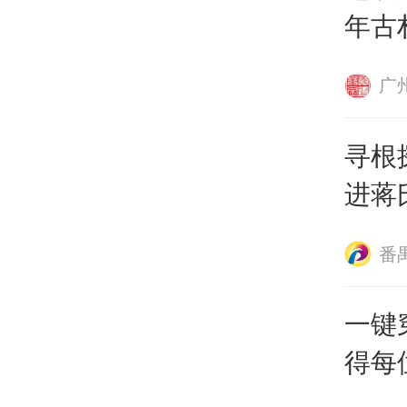
年古
广
寻根
进蒋
番
一键
得每