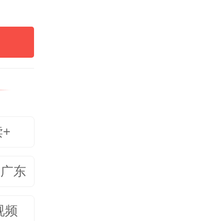
读+
美广东
视频
，墙面