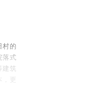
田村的
院落式
等建筑
本，更