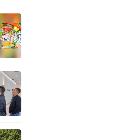
如微型
碧波映
被林木
机。