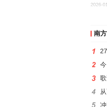
2026-0
南方
叶挺
24
称式
墙瓦