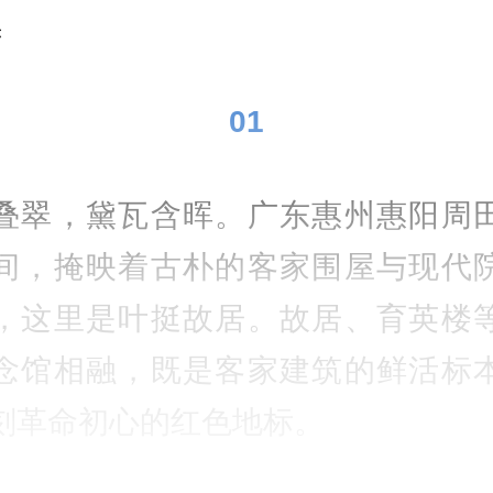
亦
01
叠翠，黛瓦含晖。广东惠州惠阳周
间，掩映着古朴的客家围屋与现代
，这里是叶挺故居。故居、育英楼
念馆相融，既是客家建筑的鲜活标
刻革命初心的红色地标。