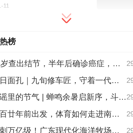
1-11
03
热榜
故居由其祖父于1884年始建，为建
0平方米的岭南客家围屋。建筑为两进
27岁查出结节，半年后确诊癌症，甲状腺癌真的“懒”吗？
2
砖木结构，四房两厅配厨房与天井
今日面孔｜九旬修车匠，守着一代又一代车轮转
2
顶的形制，尽显客家民居的质朴本色
歌谣里的节气 | 蝉鸣余暑启新序，斗指西南迎立秋
2
从百廿年前出发，体育如何走进南粤普通人的生活？
2
冲刺万亿级！广东现代化海洋牧场建设提速
2