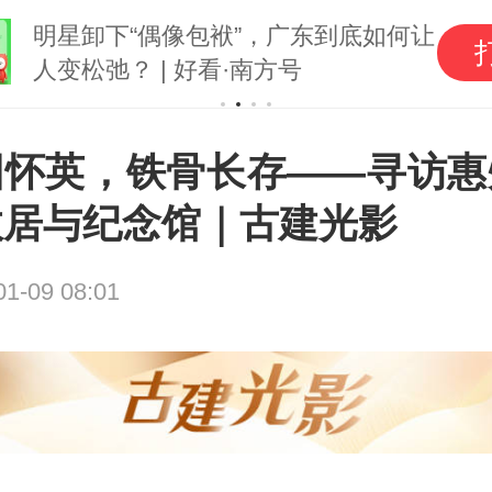
明星卸下“偶像包袱”，广东到底如何让
人变松弛？ | 好看·南方号
园怀英，铁骨长存——寻访惠
故居与纪念馆｜古建光影
01-09 08:01