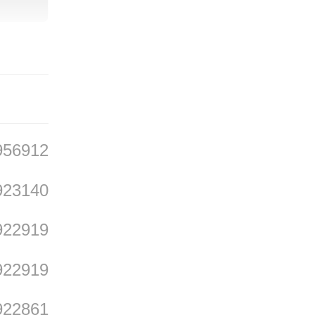
筑面积
四合对
956912
，夯土
923140
。
922919
922919
922861