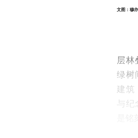
文图：穆
层林
绿树
建筑
与纪
是铭