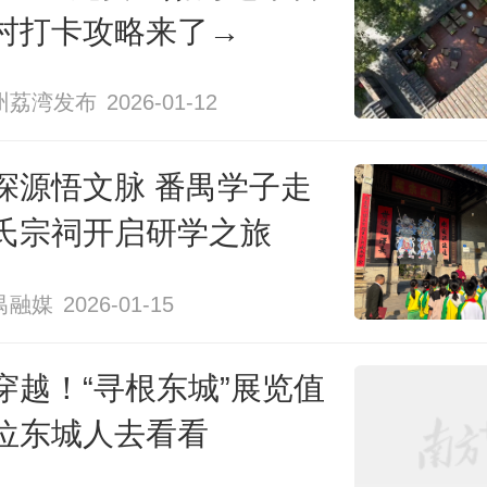
村打卡攻略来了→
州荔湾发布
2026-01-12
探源悟文脉 番禺学子走
氏宗祠开启研学之旅
禺融媒
2026-01-15
穿越！“寻根东城”展览值
位东城人去看看