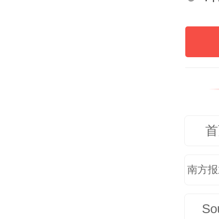
首
南方报
So
这张