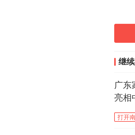
继续
广东
亮相
打开南