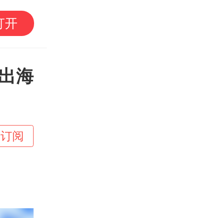
中国东方电气集团原党
打开
事宋致远被查
出海
+订阅