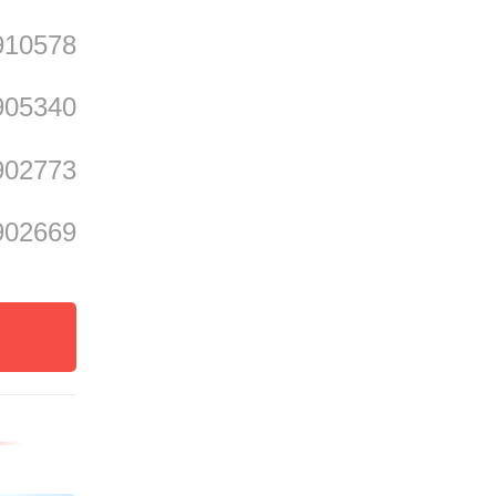
910578
落地，
905340
合。这
902773
谋而合
902669
产品
造
走红网
站在它