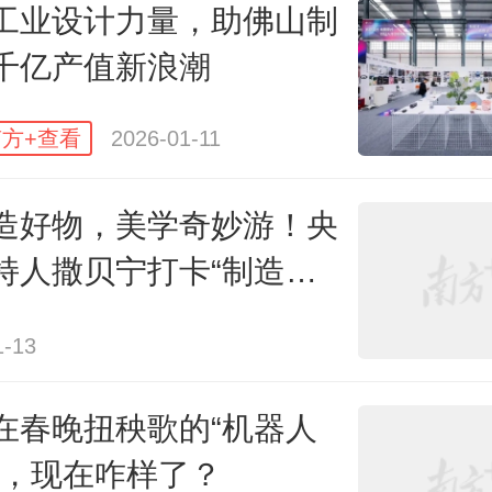
工业设计力量，助佛山制
士丹利预测，2026年将成为AI科技
千亿产值新浪潮
发式增长的关键之年。
方+查看
2026-01-11
，记者走进以众擎机器人为代表的广
造好物，美学奇妙游！央
企业。
过去几年是广东AI硬件企业
持人撒贝宁打卡“制造美
，2026年则是向着全球市场全面
城”
1-13
在春晚扭秧歌的“机器人
不再满足于出门亮相，而是带着真
”，现在咋样了？
清晰的落地场景和开放的解决方案