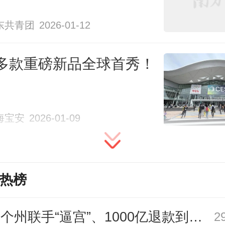
球合作伙伴共同推进技术落地。
东共青团
2026-01-12
多款重磅新品全球首秀！
技术力成为出海核心筹码
海宝安
2026-01-09
现场，众擎机器人展位前观众络绎
热榜
T800与众擎PM01的全身协同运动
能力引得现场观众纷纷掏出手机录
25个州联手“逼宫”、1000亿退款到账，特朗普关税“换壳”术还能撑多久？| 环球深壹度
2