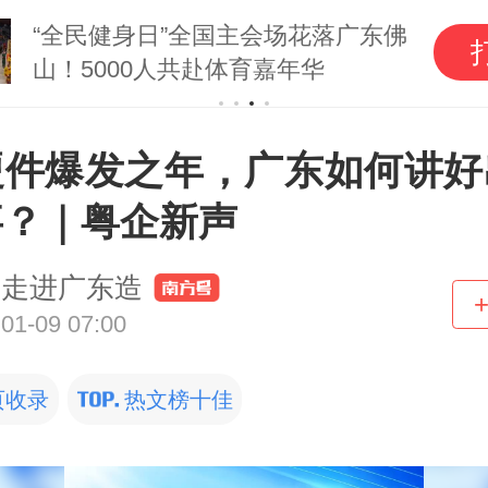
“全民健身日”全国主会场花落广东佛
山！5000人共赴体育嘉年华
I硬件爆发之年，广东如何讲好
事？｜粤企新声
走进广东造
01-09 07:00
页收录
热文榜十佳