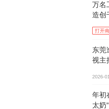
万名
摩根
造创
来爆
打开南
近日
东莞
硬件
视主
阶段
学之
年。
2026-0
年初
他们
太奶
品、