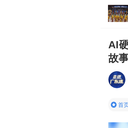
资，广东海洋牧场这
打开
大
A
故
首