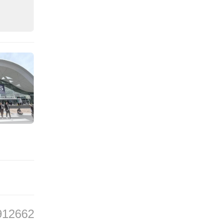
不绝。
及精细
像，甚
912662