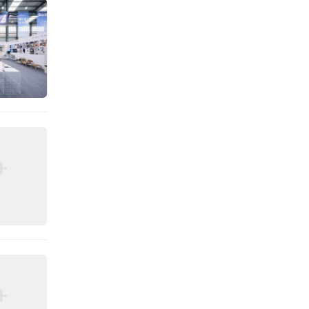
硬件迎
东AI
的试水
进发之
实的产
体系，