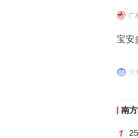
与全
广
宝安
滨
展会
南方
众擎
操作