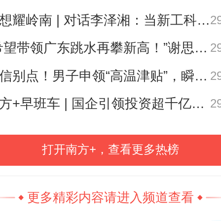
有外国观众要和它们“比试”一下。
思想耀岭南 | 对话李泽湘：当新工科教育遇上大湾区超级供应链
2
“希望带领广东跳水再攀新高！”谢思埸将亮相省运会开幕式
CES聚焦AI与具身智能的物理世界
2
 AI 从概念走向硬件与场景的深度融
别信别点！男子申领“高温津贴”，瞬间被扣1800元……
2
题恰恰与
广东企业的破局之路
不
南方+早班车 | 国企引领投资超千亿！广东现代化海洋牧场建设提速
2
不断深耕技术力，以更实用的硬件
的核心筹码。
打开南方+，查看更多热榜
，一段“机器人一脚踢翻CEO”的视频
更多精彩内容请进入频道查看
视频中的机器人正是众擎T800，而