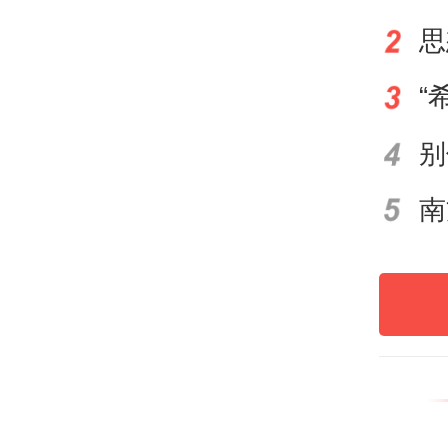
至还
本届
强调
个主
——
出海
此前
络。