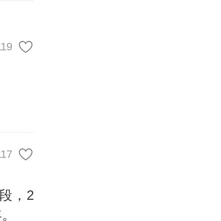
人科技
前已经
还和参
119
类技术
地与行
117
全尺寸
在全球
段，2
年。