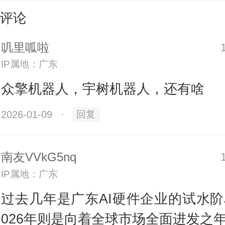
开展仅几十分钟，
深圳市众擎机器
评论
公司
（以下简称“众擎机器人”）
展台
叽里呱啦
十足。
机器人格斗、跳操、热舞，
IP属地：广东
众互动，赢得了阵阵赞叹。
众擎机器人，宇树机器人，还有啥
全球规模最大、影响力最广的消费
2026-01-09
·
回复
会，CES历来是前沿技术的首发阵
南友VVkG5nq
势的核心风向标。在本届CES上，
IP属地：广东
能通用人形机器人众擎T800也首次
过去几年是广东AI硬件企业的试水阶
内亮相。
026年则是向着全球市场全面进发之