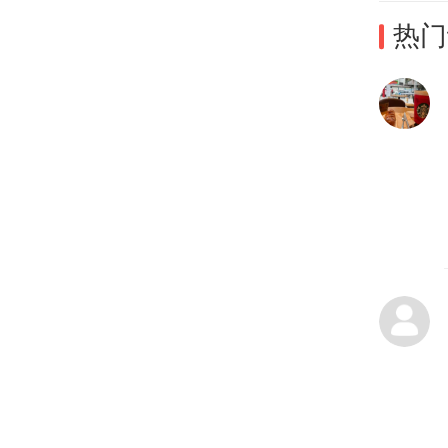
现，
热门
有限
人气
展观
作为
展览
业趋
高效
范围