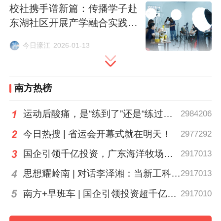
细究“征集令”全文，不难发现设计之精细与
校社携手谱新篇：传播学子赴
巧思。比如，在划分赛道方面，优质主体征
东湖社区开展产学融合实践纪
实
集主要聚焦公共文化设施空间运营主体、公
今日濠江
2026-01-13
共数字文化服务供给主体等5大类共28小
类，这意味着“乡村文化带头人”“青年创客”等
都在“优质主体”的征集类别里，由此可汇集
南方热榜
其智慧进而助力公共文化服务高质量发展。
运动后酸痛，是“练到了”还是“练过了”？
2984206
再比如，在激励效果方面，被选中的案例或
今日热搜 | 省运会开幕式就在明天！
2977292
主体将进入省级资源库，获得官方宣传推
广，未来在参与公共文化服务、对接政府资
国企引领千亿投资，广东海洋牧场这场会议信息量很大
2917013
源、开展合作时，这份“认证”更会得到格外
思想耀岭南 | 对话李泽湘：当新工科教育遇上大湾区超级供应链
2917013
关注，可谓“入选即认可，亮相即机会”，无
南方+早班车 | 国企引领投资超千亿！广东现代化海洋牧场建设提速
2917010
疑有助于提高人们“揭榜”的积极性与主动
性。相信以上设计定能让优秀经验示范引