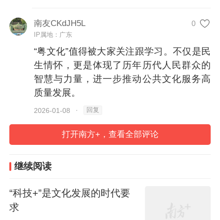
南友CKdJH5L
0
IP属地：广东
“粤文化”值得被大家关注跟学习。不仅是民
生情怀，更是体现了历年历代人民群众的
智慧与力量，进一步推动公共文化服务高
质量发展。
回复
2026-01-08
·
这背后是投资于人的民生情怀。从小而精
打开南方+，查看全部评论
的“粤书吧”“粤文坊”，到大而全的白鹅潭大湾
区艺术中心、深圳图书馆北馆；从群众喜爱
继续阅读
的“四季村晚”“广东村歌”，到“出圈”又“出
“科技+”是文化发展的时代要
海”的舞剧《咏春》等精品力作……“十四
求
五”以来，广东加快推进现代公共文化服务体