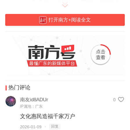
就有机会入选；从覆盖范围看，以优质主体
的征集为例，行家里手不区分省内省外，无
打开南方+阅读全文
论是机关、企业、学校、社团，还是工作
室、个人，只要在公共文化服务方面有实
践、有想法、有成果，都可以来“揭榜”。可
以说，广东此次发布“征集令”既是深化公共
文化服务改革、推动实践创新的务实之举，
也是进一步增强公共文化服务公平性、均衡
性、普惠性与可及性的关键一步。
热门评论
南友id8ADUr
0
广东何以广散“英雄帖”，搭台“引凤来”？
IP属地：广东
文化惠民造福千家万户
回复
2026-01-09
·