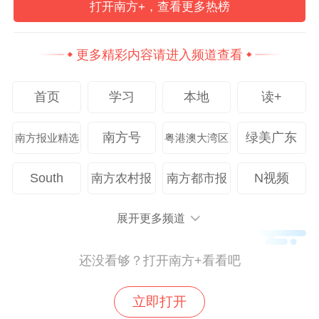
打开南方+，查看更多热榜
领，让优质主体脱颖而出。
更多精彩内容请进入频道查看
首页
学习
本地
读+
南方号
绿美广东
南方报业精选
粤港澳大湾区
South
N视频
南方农村报
南方都市报
展开更多频道
广东，这片改革的热土、创新的沃土，正以
还没看够？打开南方+看看吧
开放的胸怀和进取的姿态，呼唤着每一位有
志于公共文化事业的同行者。无论是深耕基
立即打开
层的“文化能人”，还是怀揣梦想的“青年创