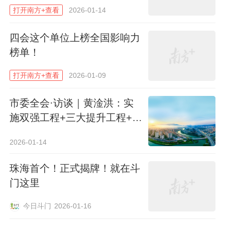
系建设，在政策标准制定、基础设施完善、
打开南方+查看
2026-01-14
服务品质提升、智慧化赋能等方面取得显著
四会这个单位上榜全国影响力
成效，公共文化服务向优向好。随着人民群
榜单！
众的精神文化需求更加多元化、个性化，亟
须进一步铸魂赋能、提质增效，推动公共文
打开南方+查看
2026-01-09
化服务高质量发展。广东此番发布“征集
市委全会·访谈｜黄淦洪：实
令”，征集优秀案例总结过往经验，征集优质
施双强工程+三大提升工程+五
主体储备“文化生力军”，更是一场面向未来
大民生工程
的盛大邀约、一次汇聚智慧与力量的“文化众
2026-01-14
筹”。
珠海首个！正式揭牌！就在斗
门这里
可能有人会问：“征集令”当真能“征”到好点
子、“集”到带头人？
今日斗门
2026-01-16