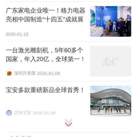
期，
S1已在北京、上海、广州、中山等地核
心商圈的“机器人MART”零售亭“上岗”
，吸
广东家电企业唯一！格力电器
亮相中国制造“十四五”成就展
引大量消费者前来打卡、购买潮玩盲盒。
2026-01-13
2026年被广泛认为是机器人的商用化元年。
但热潮之下，共识也愈发清晰，
能动不算本
一台激光雕刻机，5年60多个
事，能交付、能回款、能复制，才算真落
国家，年入20亿，全球第一！
地。
深圳共青团
2026-01-08
在这场全球竞赛中，以星尘智能为代表的广
宝安多款重磅新品全球首秀！
东企业早已抢滩布局。
他们持续打磨核心技
术，稳步推进多场景落地，让机器人真正用
滨海宝安
2026-01-09
得上、运行稳。