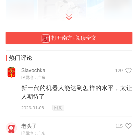
02:46
打开南方+阅读全文
2026年，机器人会怎样改变我们的生活？
热门评论
Slavochka
120
近日，记者来到位于深圳湾创新科技中心的
IP属地：广东
星尘智能（深圳）有限公司（以下简称“星尘
新一代的机器人能达到怎样的水平，太让
智能”），只见
AI机器人S1正在执行生化实
人期待了
验、手冲咖啡、物品分拣、货物售卖等多样
回复
2026-01-08
·
化的复杂精细任务。
老头子
115
IP属地：广东