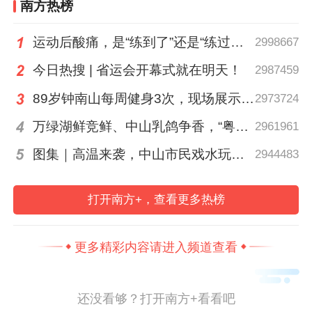
南方热榜
运动后酸痛，是“练到了”还是“练过了”？
2998667
从技术孤品到场景集群
今日热搜 | 省运会开幕式就在明天！
2987459
89岁钟南山每周健身3次，现场展示常用拉力器
2973724
如果说2024年是大模型爆发的“AI元年”，
万绿湖鲜竞鲜、中山乳鸽争香，“粤菜师傅”烹南粤百味、人间烟火
2961961
2025年是见证了AI从概念走向办公、医疗、
图集｜高温来袭，中山市民戏水玩泡沫消暑
客服等场景落地的“应用元年”，那么2026年
2944483
将迎来一场更深刻的质变，人形机器人正式
打开南方+，查看更多热榜
迈入“商用元年”，并即将开启规模化量产。
而
在这场从实验室走向真实场景的关键跃迁
更多精彩内容请进入频道查看
中，广东企业早已抢先布局。
还没看够？打开南方+看看吧
依托全国最完整的制造业体系和丰富的消