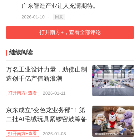
广东智造产业让人充满期待。
回复
2026-01-10
·
打开南方+，查看全部评论
继续阅读
万名工业设计力量，助佛山制
造创千亿产值新浪潮
作为全球首个实现绳驱AI机器人量产的企
打开南方+查看
2026-01-11
业，星尘智能依托其全球首创的刚柔耦合绳
驱系统与面向AI的软硬一体化架构，已推动
京东成立“变色龙业务部”！第
二批AI毛绒玩具紧锣密鼓筹备
人形机器人从技术验证阶段稳步迈入规模化
应用。研发人员告诉记者，刚过去的元旦假
打开南方+查看
2026-01-08