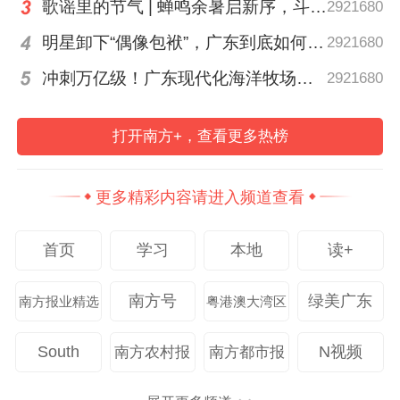
歌谣里的节气 | 蝉鸣余暑启新序，斗指西南迎立秋
2921680
许多硬骨头要啃，还有许多难关要闯。广东
明星卸下“偶像包袱”，广东到底如何让人变松弛？ | 好看·南方号
2921680
怎样以改革破局开路，释放县镇村发展新活
冲刺万亿级！广东现代化海洋牧场建设提速
2921680
力？
打开南方+，查看更多热榜
发展出题目，改革做文章。“广东深入推进县
域高质量发展动力机制、县域产业发展体制
更多精彩内容请进入频道查看
机制、推进新型城镇化体制机制、推进乡村
全面振兴长效机制、城乡区域协调发展体制
首页
学习
本地
读+
机制等重点领域改革，充分激活要素、激活
体制、激活动力。”广东省“百千万工程”指挥
南方号
绿美广东
南方报业精选
粤港澳大湾区
部相关负责人表示。
South
N视频
南方农村报
南方都市报
【“放活”权限】