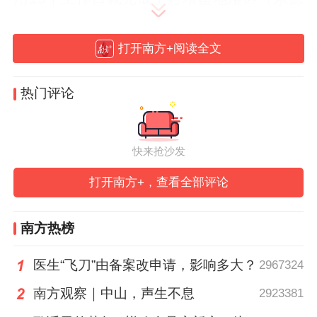
片区）建设项目使用林地的审核工作，比起
以前缩短了半年以上。”东源县有关部门负责
打开南方+阅读全文
人告诉《南方》杂志记者。
热门评论
《广东省推动“百县千镇万村高质量发展工
程”实现三年初见成效行动方案》提出，实施
快来抢沙发
集成式改革创新行动，要让改革成为“百县千
镇万村高质量发展工程”（以下简称“百千万
打开南方+，查看全部评论
工程”）的鲜明底色，通过纵深推进集成式改
革，进一步激发县镇村发展内生动力。
南方热榜
医生“飞刀”由备案改申请，影响多大？
2967324
回顾改革开放40多年的历史，广东发展前进
的每一步，背后都蕴藏着极大的改革勇气和
南方观察｜中山，声生不息
2923381
发展智慧。破题城乡区域发展不平衡，还有