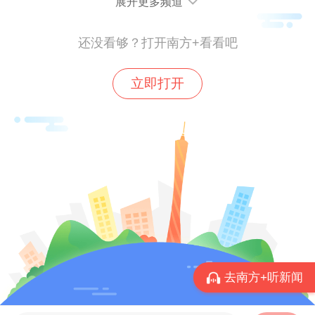
展开更多频道
“扩权”与“强县”的改革辩证法
还没看够？打开南方+看看吧
“责任大、权力小”束缚手脚、“等靠要”思维制
约能动性，是基层发展的堵点之一。以县域
立即打开
为例，县域承担着发展产业、招商引资、乡
村振兴、公共服务等任务，但项目审批等很
多关键权限却集中在市级及以上政府。
“强县必先赋权。”在广东省发展研究中心党
组成员、副主任谭炳才看来，“目前广东县域
发展还存在较多约束，扩权强县、强县扩权
改革对于广东县域强活力、增动能具有重要
去南方+听新闻
意义”。