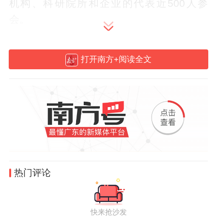
机构、科研院所和企业的代表近500人参
会。
打开南方+阅读全文
热门评论
从一部五年规划读懂中国式现代化，正在成
为观察中国经济走向的重要窗口。“十五
快来抢沙发