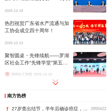
年科技创新、产业升级、区域协调、共同富
2025-12-19
裕等领域的重点方向，并就企业如何结合五
年规划优化中长期战略、提升自身竞争力提
热烈祝贺广东省水产流通与加
出建议。在互动交流环节，企业、金融机构
工协会成立四十周年！
和媒体代表围绕“新阶段的产业机会在哪
2025-12-13
里”“如何避免新赛道上的同质化竞争”“民营经
济如何把握‘十五五’窗口期”等问题展开讨
聚智圆桌・先锋续航——罗湖
区社会工作“先锋学堂”第五期
论，对未来发展路径形成更多共识。
圆桌派暨项目收官仪式
深圳社工学院
2025-12-15
南方热榜
27岁查出结节，半年后确诊癌症，甲状腺癌真的“懒”吗？
2955422