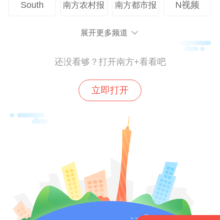
South
N视频
南方农村报
南方都市报
新”的显著特点，以更精准的金融资源配置、
更完善的金融服务体系、更创新的金融产品
展开更多频道
供给，全面助力广东省打造具有全球影响力
的国际科技创新中心。
还没看够？打开南方+看看吧
活动期间，中国银行广东省分行与南方报业
立即打开
传媒集团（南方日报社）举行战略合作框架
协议签署仪式。双方将依托“中银·南方金融
智库”“中银·南方金融大讲坛”等平台，在智库
共建、品牌项目打造、主题宣传和金融素养
教育等方面深化合作，更好发挥金融与媒体
在服务国家战略和区域发展中的合力。