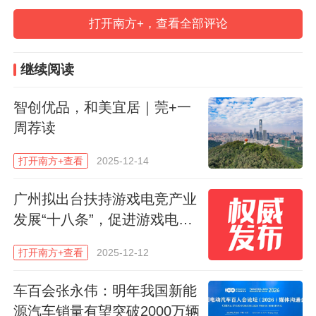
五”时期，我国将处在建设现代化产业体系、
打开南方+，查看全部评论
推动科技自立自强、培育发展新质生产力的
关键阶段，既面临全球格局深刻演变带来的
继续阅读
不确定性，也蕴含一系列结构性机遇。本次
大讲坛正是在这样的时间节点上举办，聚
智创优品，和美宜居｜莞+一
焦“未来五年怎么看、怎么干”这一共同关
周荐读
切，搭建起政银企媒多方对话的平台。
打开南方+查看
2025-12-14
活动现场，著名经济学家、清华大学文化经
广州拟出台扶持游戏电竞产业
济研究院院长魏杰应邀作主旨演讲，围绕
发展“十八条”，促进游戏电竞
《“十五五”与中国式现代化的动力重构 》作
产业创新发展
打开南方+查看
2025-12-12
系统阐释。他从国际环境变化、国内结构调
整和制度创新空间等方面，分析“十五五”时
车百会张永伟：明年我国新能
期我国经济发展的关键着力点，研判未来五
源汽车销量有望突破2000万辆