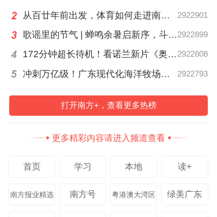
从百廿年前出发，体育如何走进南粤普通人的生活？
2922901
歌谣里的节气 | 蝉鸣余暑启新序，斗指西南迎立秋
2922899
172分钟超长待机！看诺兰新片《奥德赛》前需要了解这三件事→
2922808
冲刺万亿级！广东现代化海洋牧场建设提速
2922793
围绕“十五五”时期科技创新和现代化产业体
系建设提出的新要求，南方日报与中行广东
打开南方+，查看更多热榜
省分行分别发布《金融向“新”科技金融全国
深调研报告》（下简称“《报告》”）和《“智
更多精彩内容请进入频道查看
融湾区”科技金融行动方案》（以下简称《行
动方案》）。其中，《报告》在全国视野下
首页
学习
本地
读+
梳理科技金融发展经验与难点，并结合广东
产业和金融优势提出针对性建议。《行动方
南方号
绿美广东
南方报业精选
粤港澳大湾区
案》结合科技企业“轻资产、高成长、强创