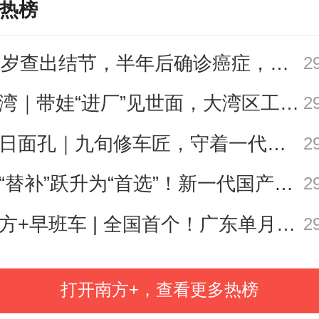
热榜
27岁查出结节，半年后确诊癌症，甲状腺癌真的“懒”吗？
2
荷的插排
遛湾｜带娃“进厂”见世面，大湾区工业研学攻略请查收
2
今日面孔｜九旬修车匠，守着一代又一代车轮转
2
从“替补”跃升为“首选”！新一代国产核心工业软件加速冲高端
2
南方+早班车 | 全国首个！广东单月用电量突破千亿千瓦时
2
打开南方+，查看更多热榜