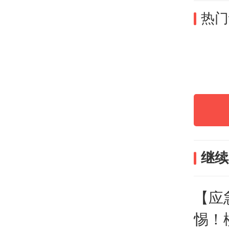
热门
“小火
继续
往往
【应
最熟
惕！