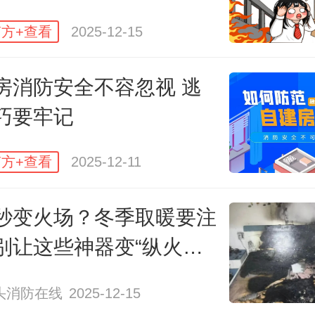
不经意的习惯
方+查看
2025-12-15
房消防安全不容忽视 逃
能导致火灾发生
巧要牢记
方+查看
2025-12-11
秒变火场？冬季取暖要注
别让这些神器变“纵火
头消防在线
2025-12-15