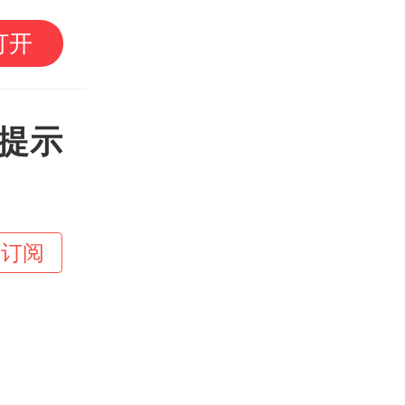
外交部发言人就广岛核
打开
记者问
提示
+订阅