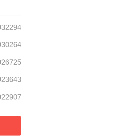
932294
930264
926725
923643
922907