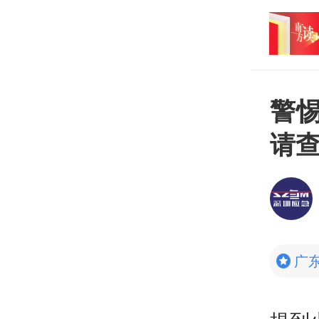
打开
平台
警
请
广