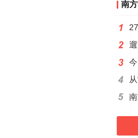
南方
超负