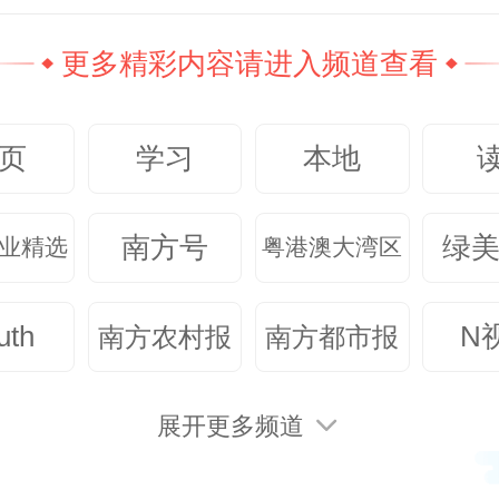
更多精彩内容请进入频道查看
不当的取暖器
页
学习
本地
看似不起眼的小火苗
南方号
绿
业精选
粤港澳大湾区
够引发火灾事故
uth
N
南方农村报
南方都市报
年统计数据情况来看
展开更多频道
季节是“小火亡人”的高发季节