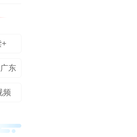
读+
美广东
视频