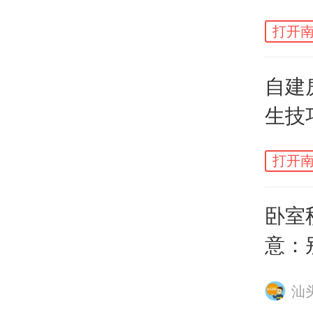
一个
打开南
自建
就可
生技
打开南
卧室
意：
犯”！
汕