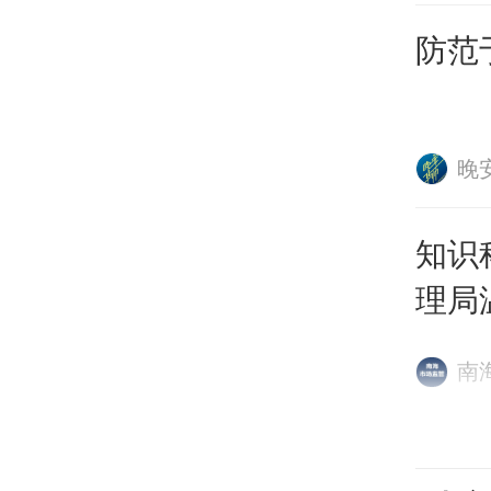
防范
晚
未熄
知识
理局
能乘
南