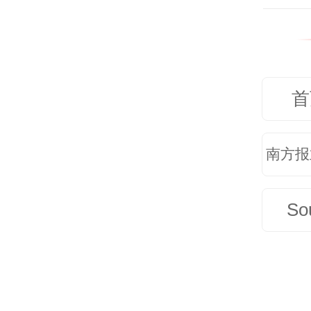
使用
首
这些
南方报
却能
So
从历
冬春