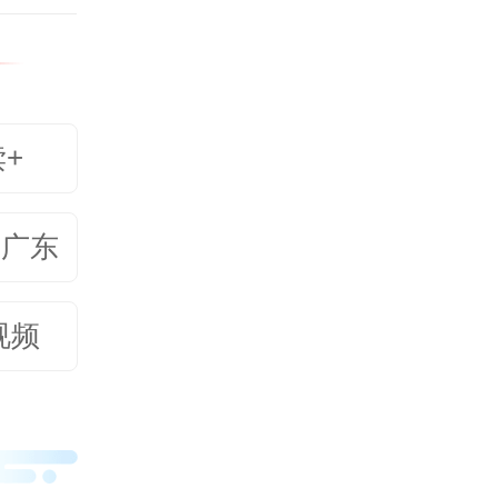
读+
美广东
视频