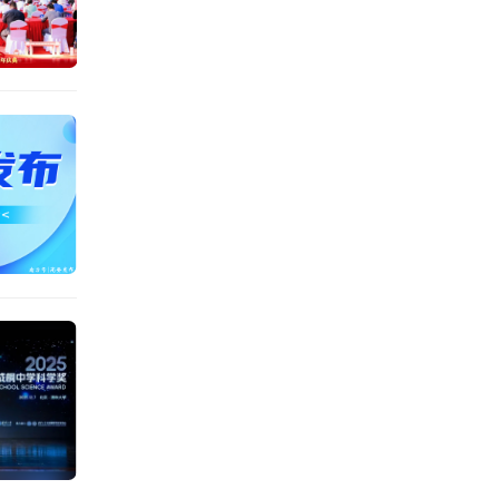
得
 冯颖妍
 胡柔群
政新闻