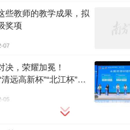
者
部记者
这些教师的教学成果，拟
级奖项
联系TA
联系TA
2-07
339
对决，荣耀加冕！
5“清远高新杯”“北江杯”创
业大赛圆满落幕
2-05