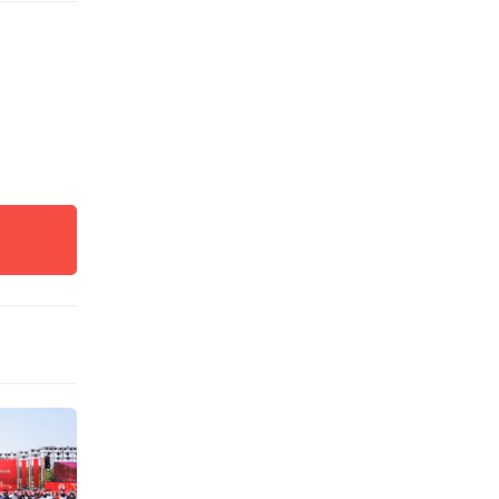
7名老
创立于
教育的
教育思
动职业