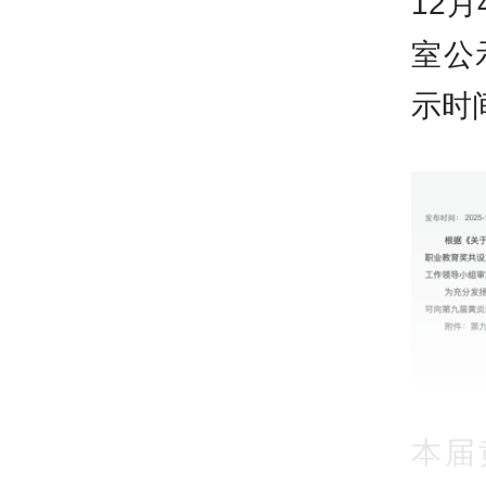
12
室公
示时间
本届