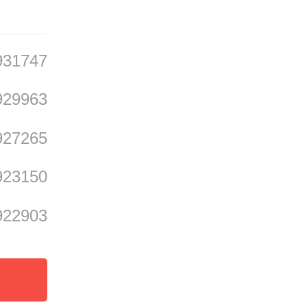
931747
929963
927265
923150
922903