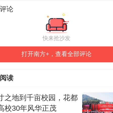
评论
梁嘉伟、中山市技师学院的魏海翔等
杰出教师奖。
快来抢沙发
培职业教育奖由中华职业教育社
打开南方+，查看全部评论
07年，每两年评选一次，是中国职业
荣誉。该奖项旨在弘扬黄炎培职业
阅读
树立职业教育先进典型，引导和推
创新发展，构建现代职业教育体系。
寸之地到千亩校园，花都
高校30年风华正茂
+记者 马瑞婕 谢望海