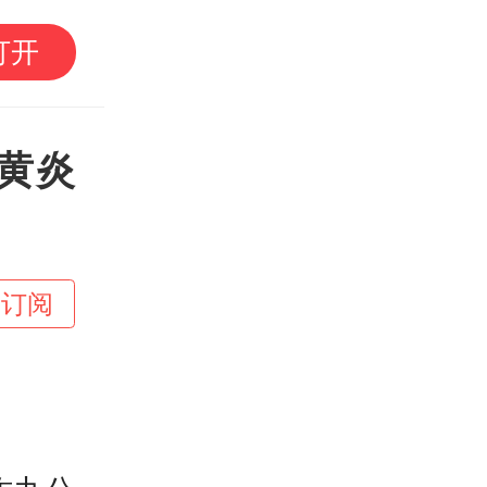
伊朗高层矛盾公开化：
打开
过程被谁利用了？
黄炎
+订阅