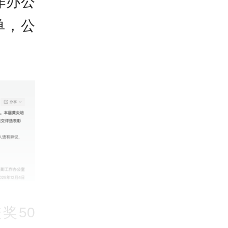
作办公
单，公
奖50