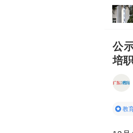
打开
平台
公
培
教