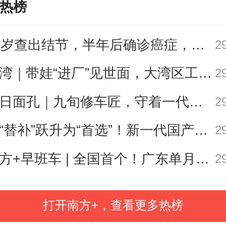
热榜
分享到：
27岁查出结节，半年后确诊癌症，甲状腺癌真的“懒”吗？
2
遛湾｜带娃“进厂”见世面，大湾区工业研学攻略请查收
2
今日面孔｜九旬修车匠，守着一代又一代车轮转
2
从“替补”跃升为“首选”！新一代国产核心工业软件加速冲高端
2
南方+早班车 | 全国首个！广东单月用电量突破千亿千瓦时
2
打开南方+，查看更多热榜