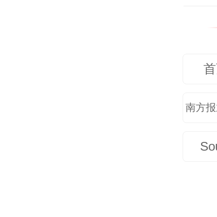
首
南方报
So