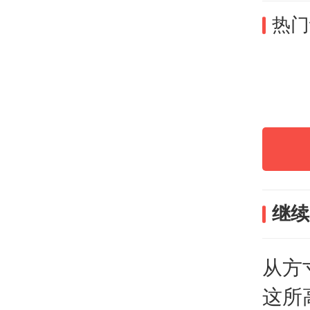
热门
院的
师获
黄炎
20
最高
继续
想，
教育
从方
这所
南方