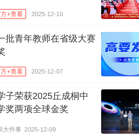
方+查看
2025-12-10
南方日报、南方+客户端原创，未经授权不
转载
一批青年教师在省级大赛
奖
编辑 王露纯
校对
方+查看
2025-12-07
本文作者
学子荣获2025丘成桐中
学奖两项全球金奖
马瑞婕
谢望海
圳大件事
2025-12-09
日报、南方+时政新闻
南方日报、南方+时