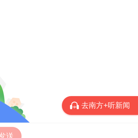
我们必
从危与
、干扰
世界格
机，依
对外开
革命和
去南方+听新闻
展制高
统筹起
发送