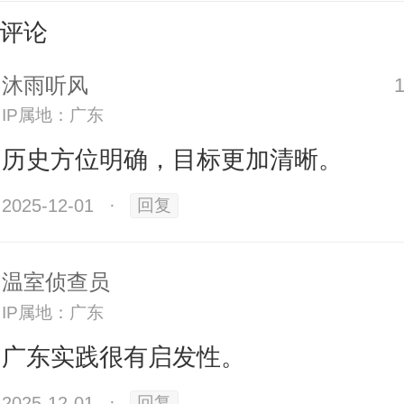
推动“十五五”发展、进一步做好广东
评论
力指导、注入强大动力。准确把握
沐雨听风
时期广东所处的历史方位，就要认真
IP属地：广东
近平总书记、党中央对“十五五”的
历史方位明确，目标更加清晰。
着眼全国大局，立足广东实际，坚
2025-12-01
·
回复
前、作示范、挑大梁。
温室侦查员
把握广东历史方位，要深刻认识过
IP属地：广东
寻常、极不平凡的发展历程，更加
广东实践很有启发性。
书记、奋进新征程的信心决心。
2025-12-01
·
回复