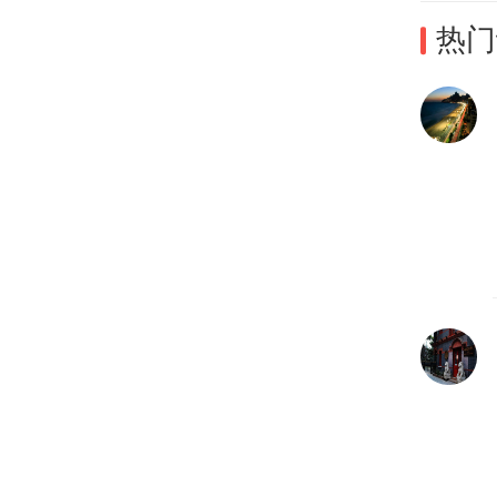
谋划
热门
予有
五”
会习
画，
走在
准确
极不
跟总