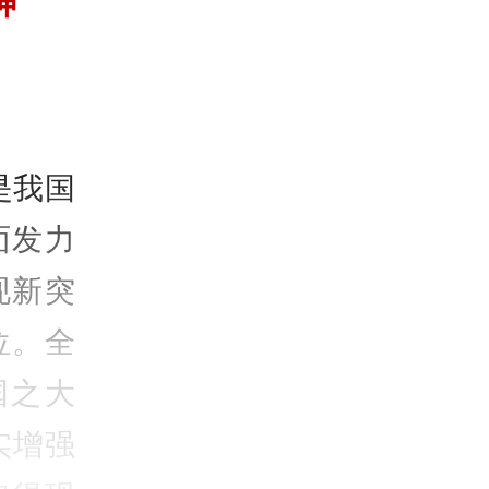
神
是我国
面发力
现新突
位。全
国之大
实增强