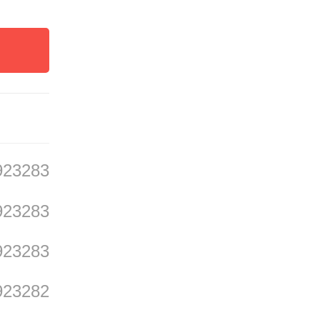
在以习
广东锚
”具体
突出，
923283
万村高
923283
建设带
加快推
923283
保障有
923282
坚实步