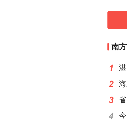
“十
近平
定“
南方
部署
产业
质量
动环
省
进，
力，