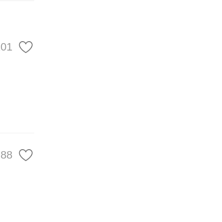
工作给
“十五
101
学习领
战略擘
定不移
88
去五年
坚定紧