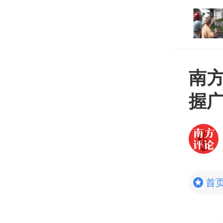
 全国首个！广东单月用
打开
瓦时
南
握
首