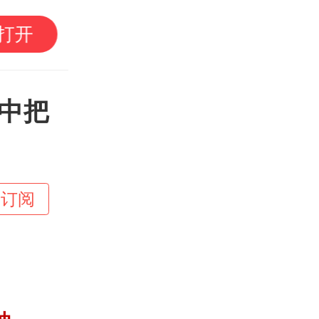
遛湾｜带娃“进厂”见世
打开
研学攻略请查收
中把
+订阅