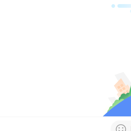
广东
须从
机的
所惑
局大
托港
放中
产业
点之