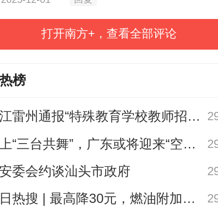
四五”是波澜壮阔、成就辉煌的五年，
打开南方+，查看全部评论
同志为核心的党中央坚强领导下，
走在前列”总目标，扎实推进省委“1310
热榜
，粤港澳大湾区牵引改革开放作用
湛江雷州通报“特殊教育学校教师招聘存在违规行为”
2
科技互促双强深入推进，“百县千镇
海上“三台共舞”，广东或将迎来“空调外机” | 天气早知道
2
发展工程”初见成效，绿美广东生态
境质量持续改善，海洋强省建设
安委会约谈汕头市政府
2
文化强省建设展现新貌，民生福祉
今日热搜 | 最高降30元，燃油附加费今起下调
2
中国式现代化的广东实践迈出新的