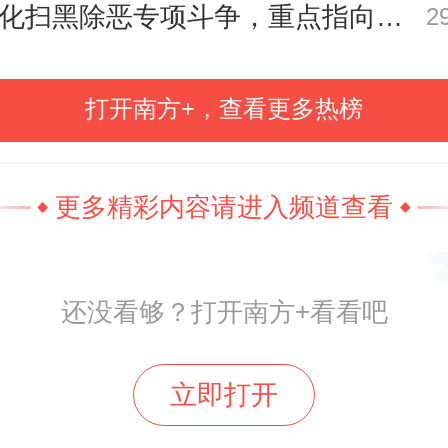
深化扫黑除恶专项斗争，重点指向这些黑恶势力
2
五年风雨兼程，五年硕果盈枝。
广东的每一分成绩、每一点进步，
打开南方+，查看更多热榜
关心关怀、指导指引的结果；面向
的每一次出发、每一次启程，都要
更多精彩内容请进入频道查看
的战略擘画、战略规划奋勇前行。
还没看够？打开南方+看看吧
把握广东历史方位，要深刻认识变
、危局中有机遇的大局大势，不断
立即打开
取、应变开新的战略主动。