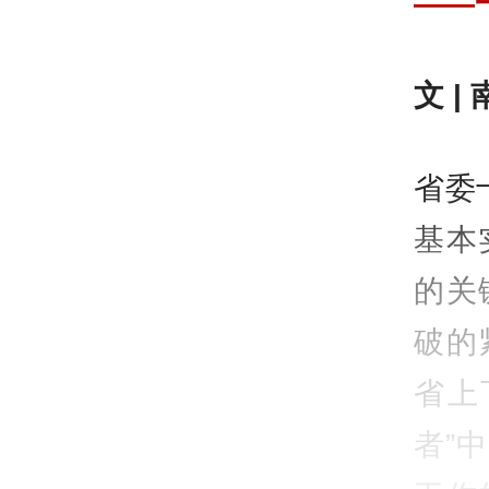
——
文 |
省委
基本
的关
破的
省上
者”