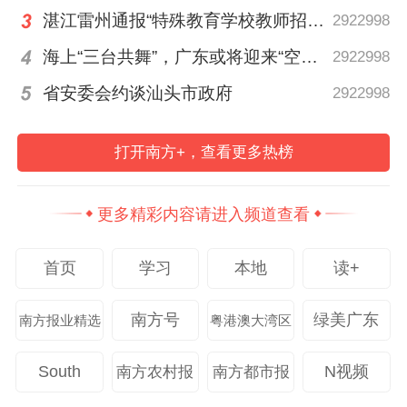
湛江雷州通报“特殊教育学校教师招聘存在违规行为”
2922998
招聘需求：面向社会公开招聘理术科讲师2
海上“三台共舞”，广东或将迎来“空调外机” | 天气早知道
2922998
名
省安委会约谈汕头市政府
2922998
报名时间：2025年11月10日8:00至2025年
11月19日17:00
打开南方+，查看更多热榜
六、佛山市华英学校2025年下半年公开招聘
更多精彩内容请进入频道查看
教师公告
首页
学习
本地
读+
招聘需求：
南方号
绿美广东
南方报业精选
粤港澳大湾区
（一）初中语文教师2名，事业编制，拟聘
专技十二级岗位；
South
N视频
南方农村报
南方都市报