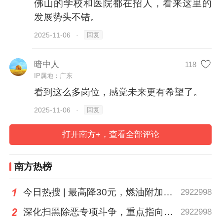
佛山的学校和医院都在招人，看来这里的
发展势头不错。
报名时间：2025年11月11日至2025年11月
回复
2025-11-06
·
17日
暗中人
118
四、惠州市第二人民医院2025年公开招聘卫
IP属地：广东
生专业技术人员公告
看到这么多岗位，感觉未来更有希望了。
回复
2025-11-06
·
招聘需求：本次公开招聘卫生专业技术人员
打开南方+，查看全部评论
17名
报名时间：2025年11月7日至11月18日
南方热榜
今日热搜 | 最高降30元，燃油附加费今起下调
2922998
五、佛山市体育运动学校2025年公开招聘工
作人员公告
深化扫黑除恶专项斗争，重点指向这些黑恶势力
2922998