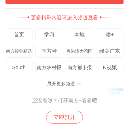
2026款起亚奕跑车身小巧，车长4100mm、
更多精彩内容请进入频道查看
车宽1735mm，最小转弯半径仅5.45米，最
首页
学习
本地
读+
小离地间隙185mm，驾驶位视野足够开阔，
方向盘低速轻盈、高速沉稳，转向指令清
南方号
绿美广东
南方报业精选
粤港澳大湾区
晰，搭配动力输出线性的1.4L自然吸气发动
机和换挡平顺无感的IVT变速箱，即使在高
South
N视频
南方农村报
南方都市报
速场景，也可以通过开启定速巡航减轻驾驶
疲劳。
展开更多频道
在安全方面，2026款起亚奕跑围绕车主真实
还没看够？打开南方+看看吧
出行场景提供了针对性配置，充分做足了安
立即打开
全冗余。新车采用高强度车身结构，提供前
排双安全气囊和侧气囊，形成更全面的被动