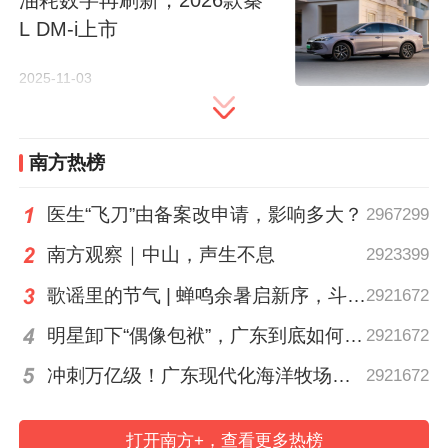
L DM-i上市
2025-11-03
南方热榜
医生“飞刀”由备案改申请，影响多大？
2967299
南方观察｜中山，声生不息
2923399
尽管作为入门级SUV，但2026款起亚奕跑依
歌谣里的节气 | 蝉鸣余暑启新序，斗指西南迎立秋
2921672
然配备了一键启动&智能钥匙功能，搭载了
明星卸下“偶像包袱”，广东到底如何让人变松弛？ | 好看·南方号
2921672
集成Carplay&Carlife、蓝牙、倒车影像等功
冲刺万亿级！广东现代化海洋牧场建设提速
2921672
能的8英寸多媒体娱乐系统，提供更便利的
出行体验。此外，还有电动车窗、外后视镜
打开南方+，查看更多热榜
电动调节与加热等贴心配置。