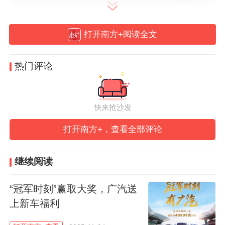
2026款起亚奕跑深谙年轻人的审美心理，以
打开南方+阅读全文
俏皮灵动的外观造型，搭配回旋镖式LED日
行灯、镜面花型轮毂等设计，呈现潮酷颜
热门评论
值。新车新增天霜蓝外观配色，提供透明
白、天霜蓝、胭脂红3种活力配色方案与黑
快来抢沙发
色/皓月白、黑色/律动黄、黑色/天霜蓝3种时
尚的双色车身。
打开南方+，查看全部评论
在内饰方面，2026款起亚奕跑新增了灰色内
继续阅读
饰配色，提供灰色、黑色、黄黑、橙黑四种
“冠军时刻”赢取大奖，广汽送
配色，为年轻用户带来更丰富与个性化的选
上新车福利
择。合理的空间布局加上2570mm的轴距，