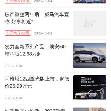
让前后排的乘坐体验足够宽敞。此外，2026
打开南方+查看
2025-11-04
款起亚奕跑在空间设计上也融入了更多实用
破产重整两年后，威马汽车宣
的巧思设计，例如后排座椅支持6:4分离，放
称“好事将近”
倒后露营装备、宠物推车都塞得下，而无论
是前排中央扶手箱、门板储物格还是宽敞的
打开南方+查看
2025-11-04
后备厢，均能轻松收纳日常物品。
发力全新系列产品，埃安i60
增程版12.68万起
在配置方面，2026款起亚奕跑针对女性车主
的出行场景，配备了带照明的驾驶席大型化
2025-11-04
妆镜，日常通勤时等红灯也能补个妆；周末
阿维塔12四激光版上市，起售
出游时，电动天窗和眼镜盒的组合，可以晴
价25.99万元
天兜风、雨天看景，凹造型的酷飒墨镜也能
随取随放。
2025-11-04
油耗数字再刷新，2026款秦