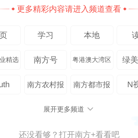
绘就新时代广东经济社会全面发展
更多精彩内容请进入频道查看
，更让广东切实肩负起在中国式现
走在前列的使命任务。”广东开放大
页
学习
本地
幸小涛为同学们深入讲解习近平总
南方号
绿
业精选
粤港澳大湾区
发展的战略擘画，让大家对党的十
东坚持以习近平新时代中国特色社
uth
N
南方农村报
南方都市报
为指导，奋力展现新气象、干出新
广东改革开放实践的新篇章有了更
展开更多频道
识。
还没看够？打开南方+看看吧