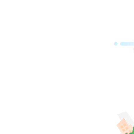
“广
地。
也必
校长
在习
取得
就。
展的
勤奋