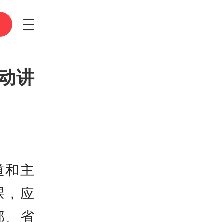
25个州联手“逼宫”、10
账，特朗普关税“换壳”
久？| 环球深壹度
动讲
道和主
课，应
部、省