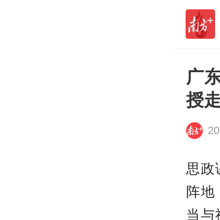
运会写满南粤温度
打开
广
授
20
思政
阵地
当与