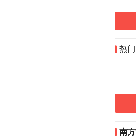
热门
南方