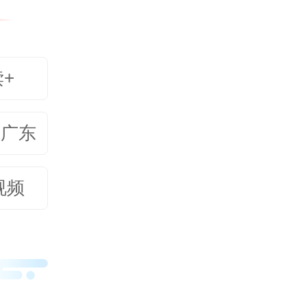
的壮美
代化建
学党委
读+
书记对
美广东
八大以
会主义
视频
作为，
加深刻