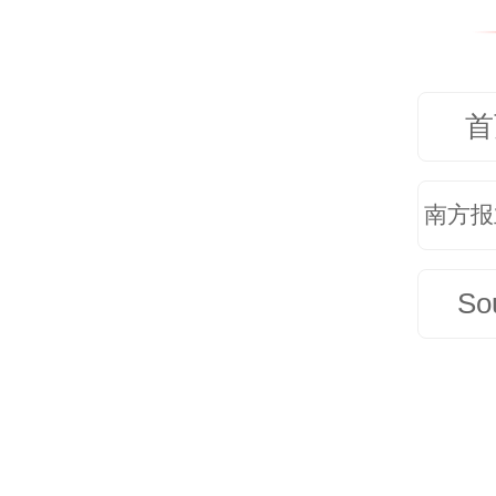
力，
画卷
设中
首
书记
南方报
广东
来广
So
思想
续写
的认