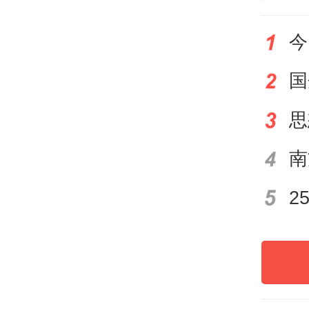
今
校领导
一张
“习
生动