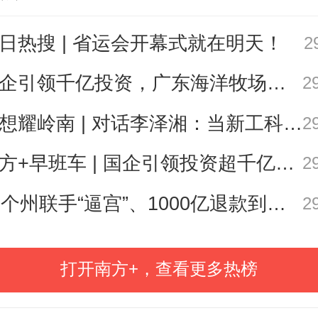
日热搜 | 省运会开幕式就在明天！
2
国企引领千亿投资，广东海洋牧场这场会议信息量很大
2
思想耀岭南 | 对话李泽湘：当新工科教育遇上大湾区超级供应链
2
讲授“思政第一课”
南方+早班车 | 国企引领投资超千亿！广东现代化海洋牧场建设提速
2
25个州联手“逼宫”、1000亿退款到账，特朗普关税“换壳”术还能撑多久？| 环球深壹度
2
蓝图绘就广东高质量发展新图景
近平新时代中国特色社会主义思想在
打开南方+，查看更多热榜
实践，不仅为广东高质量发展注