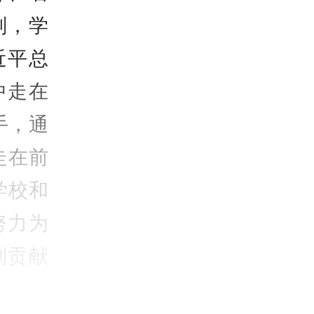
划，学
近平总
中走在
手，通
走在前
学校和
努力为
列贡献