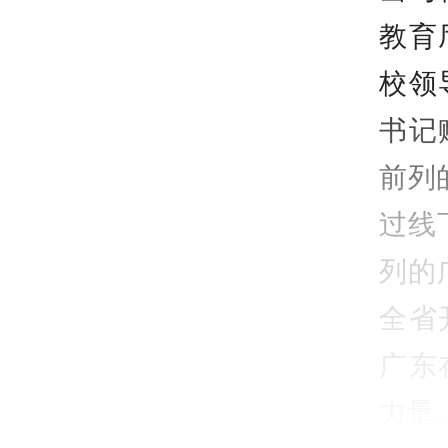
教育
校领
书记
前列
过线
列的
全省
广东
力量