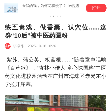
医保的钱，为何花得慢了？| 医起聊
打开
练五禽戏、做香囊、认穴位......这
群“10后”被中医药圈粉
李卓华
2025-10-18 10:26
“紫苏、蒲公英、板蓝根……”随着童声唱响
《百草歌》，“杏林小传人 童心探国粹”中医
药文化进校园活动在广州市海珠区赤岗东小
学拉开序幕。