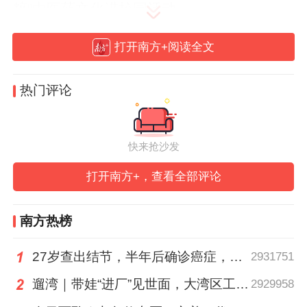
粹”中医药文化进校园活动。
打开南方+阅读全文
千人齐练五禽戏，传统文化焕新生
活动现场，啦啦操、舞蹈、经典美文诵读等
热门评论
节目轮番上演。而最引人注目的是全场千人
同练五禽戏，孩子们模仿虎、鹿、熊、猿、
快来抢沙发
鸟的动作，一招一式虽显稚嫩却格外认真，
打开南方+，查看全部评论
传统文化的种子在一招一式间悄然播撒。
南方热榜
27岁查出结节，半年后确诊癌症，甲状腺癌真的“懒”吗？
2931751
遛湾｜带娃“进厂”见世面，大湾区工业研学攻略请查收
2929958