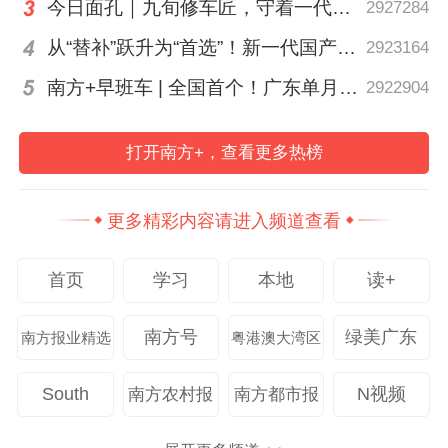
今日面孔｜九旬修车匠，守着一代又一代车轮转
2927284
从“替补”跃升为“首选”！新一代国产核心工业软件加速冲高端
2923164
南方+早班车 | 全国首个！广东单月用电量突破千亿千瓦时
2922904
打开南方+，查看更多热榜
千人同练五禽戏。摄影：薛景峰
赤岗东小学校长邓兆行表示，中医药文化进
更多精彩内容请进入频道查看
校园活动让古老的中医药“活”在了孩子们的
首页
学习
本地
读+
指尖与心中，学校将以此次活动为契机，将
中医药文化融入特色校本课程体系，让孩子
南方号
绿美广东
南方报业精选
粤港澳大湾区
们识药、懂药、爱药。
South
N视频
南方农村报
南方都市报