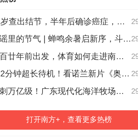
27岁查出结节，半年后确诊癌症，甲状腺癌真的“懒”吗？
2
歌谣里的节气 | 蝉鸣余暑启新序，斗指西南迎立秋
2
从百廿年前出发，体育如何走进南粤普通人的生活？
2
172分钟超长待机！看诺兰新片《奥德赛》前需要了解这三件事→
2
冲刺万亿级！广东现代化海洋牧场建设提速
2
打开南方+，查看更多热榜