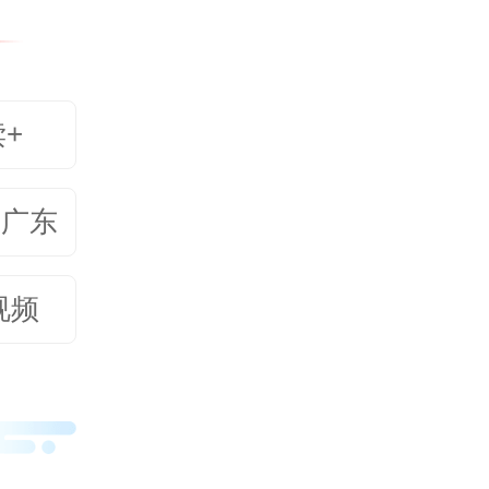
家”环
次性手
读+
的耐心
为同行
美广东
了3D
视频
牙齿影
多我们