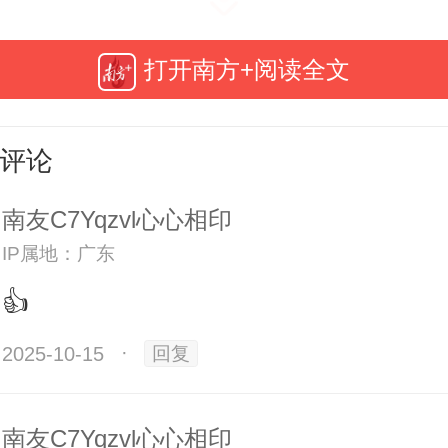
打开南方+阅读全文
评论
南友C7Yqzvl心心相印
IP属地：广东
👍
医院内的科普走廊，墙面贴着色彩
2025-10-15
·
回复
结构图，陈列着一个个牙齿解剖模
示各种护牙小知识。活动伊始，讲
南友C7Yqzvl心心相印