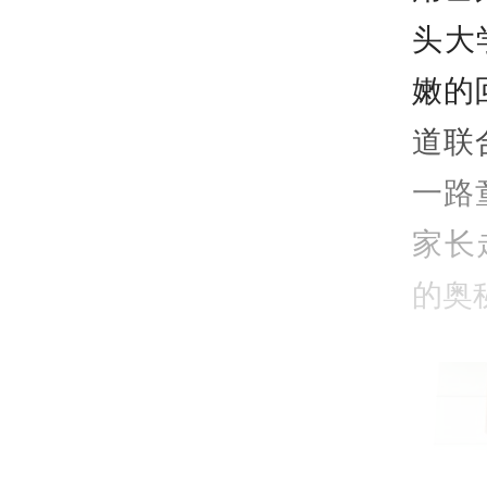
头大
嫩的
道联
一路
家长
的奥