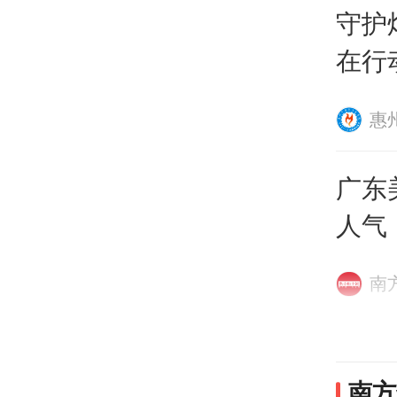
的是
守护
在行
厉害
进新
晰看
惠
涂氟
受护
广东
这场
人气
巴氏
南
的护
不同
近日
南方