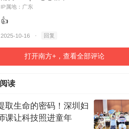
IP属地：广东
切的护士姐姐，带领小记者们开启“
👍
探索之旅，让每一间诊室变成了生动
2025-10-16
·
回复
打开南方+，查看全部评论
阅读
提取生命的密码！深圳妇
师课让科技照进童年