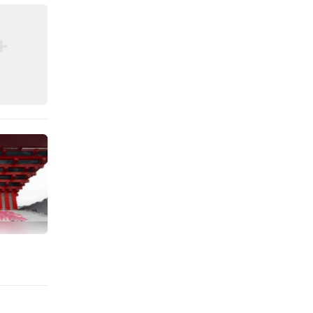
会疼得
者们清
直观感
从使用
防护力
法，到
点都贴
丰。