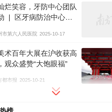
牙髓，藏着神经和血管，被蛀到就
灿烂笑容，牙防中心团队
动 | 区牙病防治中心走
。”她还拿出蛀牙特写照片，让小记
蕾幼儿园开展第二次免费
到细菌在牙齿缝隙里的“藏身之处”，
州市第六人民医院
2025-10-17
活动
牙的重要性。
美术百年大展在沪收获高
研学活动带来许多实用的小知识，
，观众盛赞“大饱眼福”
刷牙法正确刷牙，到涂氟增强牙齿
方都市报
2025-10-21
牙技巧；从牙齿提前脱落的应对方
蛀牙程度的处理方式，每一个知识
常生活，让小记者们和家长们收获颇
热榜