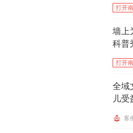
打开南
墙上
科普
码”
打开南
“大
髓科
全域
划过
儿受
护衣”
最坚
客
蛀牙