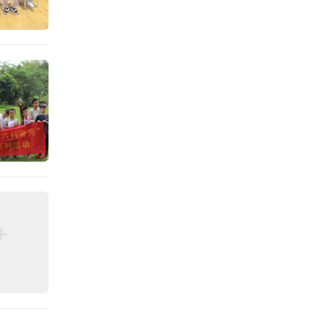
牙体牙
，指尖
是牙齿
一旦被
面红色