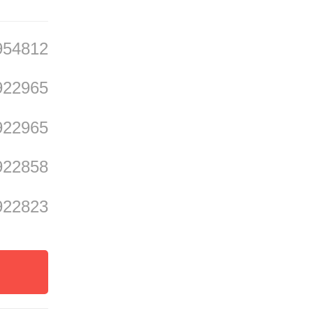
954812
922965
922965
922858
922823