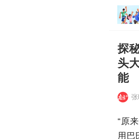
打开
平台
探
头
能
张
“原
用巴