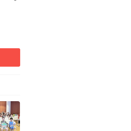
牙齿王
的“课