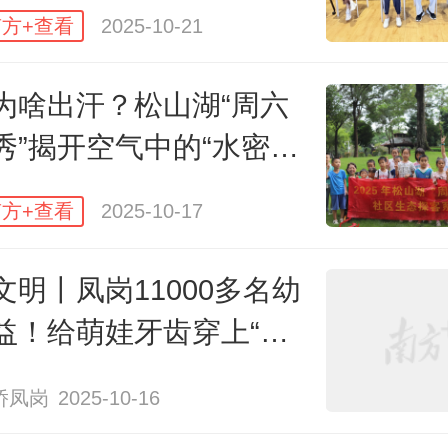
方+查看
2025-10-21
为啥出汗？松山湖“周六
秀”揭开空气中的“水密
方+查看
2025-10-17
家看这个模型，牙齿其实分三层！”在
诊室，护士姐姐持牙齿解剖示例图
文明丨凤岗11000多名幼
不同部位，“外面白色的是牙釉质，
益！给萌娃牙齿穿上“保
硬的‘铠甲’；中间粉色的是牙本质，
侨凤岗
2025-10-16
侵蚀，吃冷热食物就会发酸；最里