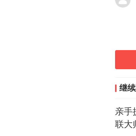
身亲
国”
堂”。
继续
亲手
联大