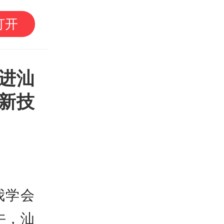
南方观察｜中山，声生
打开
进汕
新技
我学会
午，汕