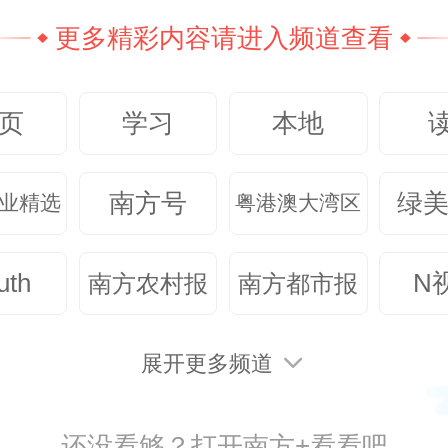
更多精彩内容请进入频道查看
孩子们兴奋的，莫过于“小小牙医探索
穿上洁白的“小牙医”服装，戴上一
页
学习
本地
孩子们瞬间进入角色。在医生哥哥
下，他们拿起口腔检查工具，认真
南方号
绿
业精选
粤港澳大湾区
长查看牙齿情况。随后，大家还体验
uth
N
南方农村报
南方都市报
扫描成像技术，看着屏幕上清晰的
孩子们纷纷感叹，“牙齿里藏着这么
展开更多频道
到的小秘密！”
还没看够？打开南方+看看吧