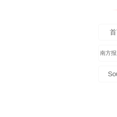
最让
节。
首
套，
指导
南方报
的家
So
口腔
像，
看不