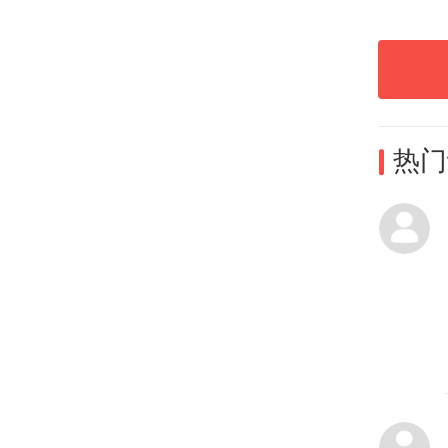
热门
走进
牙齿
晰展