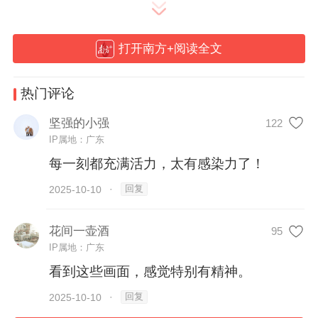
晨运，是岭南人唤醒身心的早茶。
打开南方+阅读全文
骑者穿行滨水绿道，太极起势公园林间
热门评论
坚强的小强
122
IP属地：广东
每一刻都充满活力，太有感染力了！
回复
2025-10-10
·
花间一壶酒
95
IP属地：广东
辰时 (7:00-9:00) | 朝气·搏
看到这些画面，感觉特别有精神。
体育场外，万名跑者静候枪响；
回复
2025-10-10
·