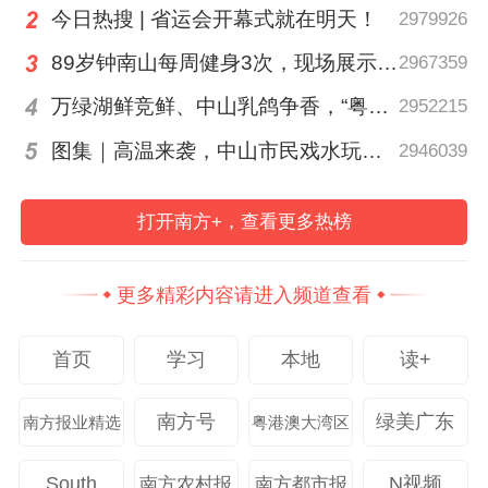
今日热搜 | 省运会开幕式就在明天！
2979926
89岁钟南山每周健身3次，现场展示常用拉力器
2967359
万绿湖鲜竞鲜、中山乳鸽争香，“粤菜师傅”烹南粤百味、人间烟火
2952215
图集｜高温来袭，中山市民戏水玩泡沫消暑
2946039
未时 (13:00-15:00) | 执事·笃
百米高空，脚下平衡求稳；
打开南方+，查看更多热榜
方寸棋盘，脑中推演争锋。
更多精彩内容请进入频道查看
首页
学习
本地
读+
南方号
绿美广东
南方报业精选
粤港澳大湾区
South
N视频
南方农村报
南方都市报