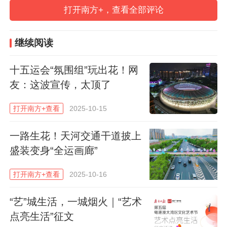
打开南方+，查看全部评论
湖心水面，一叶飞舟竞逐激浪。
继续阅读
十五运会“氛围组”玩出花！网
友：这波宣传，太顶了
打开南方+查看
2025-10-15
一路生花！天河交通干道披上
巳时 (9:00-11:00) | 精进·技
盛装变身“全运画廊”
少年醒狮跃动生风，龙舟桨影划破江涛；
打开南方+查看
2025-10-16
“艺”城生活，一城烟火｜“艺术
腾挪起落间，尽显刚柔传承。
点亮生活”征文