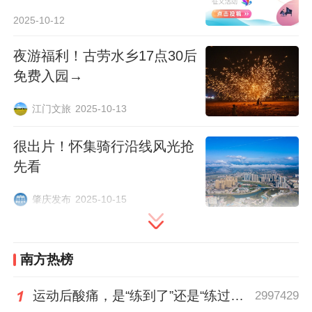
2025-10-12
夜游福利！古劳水乡17点30后
免费入园→
江门文旅
2025-10-13
很出片！怀集骑行沿线风光抢
午时 (11:00-13:00) | 日盛·衡
先看
海面帆影逐浪，
肇庆发布
2025-10-15
红蓝球场内，曲棍轻舞飞扬。
南方热榜
运动后酸痛，是“练到了”还是“练过了”？
2997429