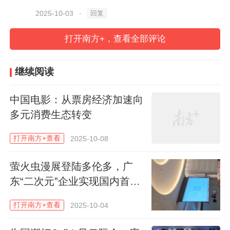
落，将城市变成一座“次元主题公园”，在国
回复
2025-10-03
·
庆中秋长假期间为文旅消费注入新活力。
打开南方+，查看全部评论
开启次元派对
继续阅读
开展首日的上午，人头攒动的场面从一进入
中国电影：从票房经济加速向
1号场馆就已经出现，上百米的排队长龙从
多元消费生态转变
展馆的一端一直延伸到另一端。
打开南方+查看
2025-10-08
这是库洛游戏旗下爆款游戏作品《鸣潮》的
萤火虫漫展登陆多伦多，广
展位，游戏玩家们正在排队领取明信片、购
东“二次元”企业实现国内首次
买周边。“我是从外地来的，也是鸣潮的玩
漫展出海
家。”排在队末的一名游戏玩家向记者表示，
打开南方+查看
2025-10-04
这次是专门冲着这款游戏而来，而在说这些