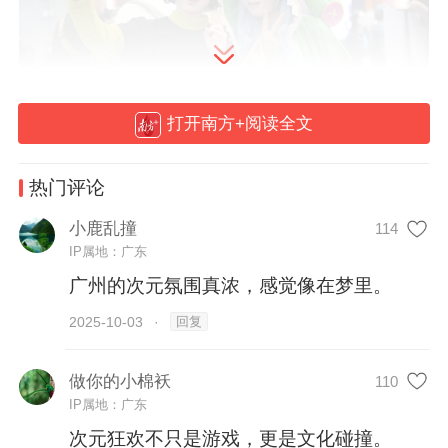
打开南方+阅读全文
热门评论
高达2.5万亿元、占全国总量1/6的文化产业
小鹿乱撞
114
规模，让广东打造出领先全国的游戏、动漫
IP属地：广东
生态，这里诞生了众多知名IP、作品，孵化
广州的次元氛围真浓，感觉像在梦里。
出一批创新能力高超，IP积累丰富的企业。
回复
2025-10-03
·
从本届展会来看，在广东文化产业高质量发
做你的小棉袄
110
展“政策包”的带动下，“二次元”的力量正在逐
IP属地：广东
步壮大，从展会场馆延伸至广州的各个角
次元狂欢不只是游戏，更是文化碰撞。