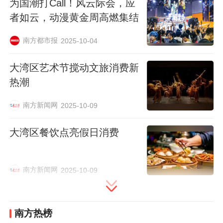
为国潮打Call！风云际会，应
话时，为了领到心仪的周边，他还要等很长
者如云，动漫黄金周高燃集结
时间。
南方都市报
2025-10-04
大湾区艺术节搅动文旅消费新
热潮
南方新闻网
2025-10-09
大湾区餐饮点亮假日消费
南方新闻网
2025-10-09
“每次鸣潮参展，客流都会超出预计，我们也
南方热榜