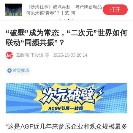
《沙湾往事》鼓点再起，粤产舞台精品
打开
何以永葆“青春”？丨艺·问
“破壁”成为常态，“二次元”世界如何
联动“同频共振”？
葛政涵 王俊涛 等
2025-10-03 20:14
首页收录
“这是AGF近几年来参展企业和观众规模最多