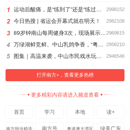
在想办法改善排队感受，玩家的体验最重
运动后酸痛，是“练到了”还是“练过了”？
2998152
要。”展位一位负责人说。
今日热搜 | 省运会开幕式就在明天！
2982108
热闹的不止鸣潮，现场挤满了前来参观的游
89岁钟南山每周健身3次，现场展示常用拉力器
2969615
戏玩家、动漫爱好者以及大量COSER（角
万绿湖鲜竞鲜、中山乳鸽争香，“粤菜师傅”烹南粤百味、人间烟火
2958210
色扮演者），大家在游戏、动漫展台流连忘
图集｜高温来袭，中山市民戏水玩泡沫消暑
2946546
返，积极参与互动打卡。
打开南方+，查看更多热榜
“这个展会是个大展，所以很多COSER都会
专程前来。”一名打扮成知名动漫人物的观众
更多精彩内容请进入频道查看
告诉记者，他趁着国庆假期专程从外地赶
来“凑热闹”。
首页
学习
本地
读+
南方号
绿美广东
南方报业精选
粤港澳大湾区