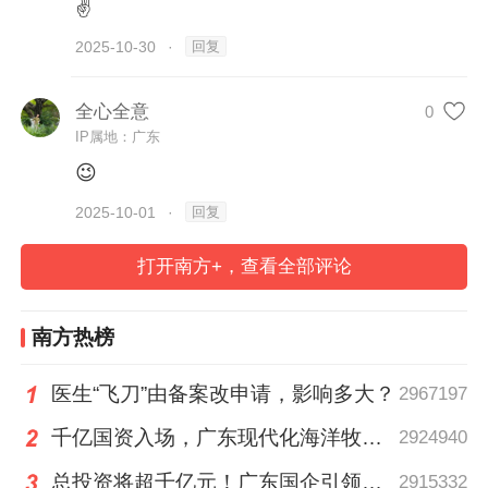
今年是中国人民抗日战争暨世界反法西斯战
✌
争胜利80周年。回望历史，中华民族从濒临
回复
2025-10-30
·
危亡走向伟大复兴，一路筚路蓝缕、充满艰
辛，也一路豪情满怀、凯歌高奏。80年前，
全心全意
0
IP属地：广东
中国人民经过长达14年的浴血奋战，打败了
😉
穷凶极恶的日本侵略者，赢得抗日战争的伟
回复
2025-10-01
·
大胜利。这一伟大胜利开启了古老中国凤凰
涅槃、浴火重生的历史新征程，是中华民族
打开南方+，查看全部评论
走向伟大复兴的历史转折点。9月3日，中国
以一场盛大阅兵仪式隆重纪念中国人民抗日
南方热榜
战争暨世界反法西斯战争胜利80周年。这是
医生“飞刀”由备案改申请，影响多大？
2967197
一次庄严隆重、大气磅礴、震撼人心、激励
奋进的抗战纪念盛典，极大振奋了民族精
千亿国资入场，广东现代化海洋牧场建设进入2.0时代｜聊点政经事
2924940
神、激发了爱国热情、凝聚了奋斗力量。
今
总投资将超千亿元！广东国企引领现代化海洋牧场建设
2915332