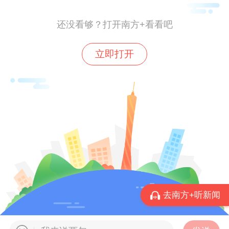
事业取得新进展新成效。10月20日至23日，
还没看够？打开南方+看看吧
我们党将召开二十届四中全会，研究制定“十
五五”规划建议。“十五五”时期是基本实现社
立即打开
会主义现代化夯实基础、全面发力的关键时
期，我国发展环境面临深刻复杂变化，各地
区各部门要紧紧围绕新时代新征程党的中心
任务，把“十五五”发展的目标任务和战略举
措规划好实施好，确保基本实现社会主义现
代化取得决定性进展。
历史在砥砺前行中创造，辉煌在接续奋斗中
铸就。
新征程上，我们要毫不动摇以中国式
去南方+听新闻
现代化全面推进强国建设、民族复兴伟业，
坚持稳中求进工作总基调，加快构建新发展