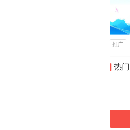
十
“每
时，
推广
痛苦
热门
整十
态，
院，
的失