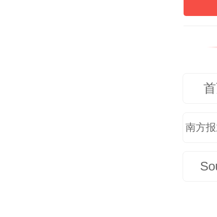
周后
物从
“来
首
到天
学中
南方报
对于
So
干预
病因
终目