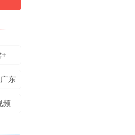
理科药
。
一觉睡
读+
睡眠医
体现了
美广东
科综合
视频
准分析
合，最
睡眠管