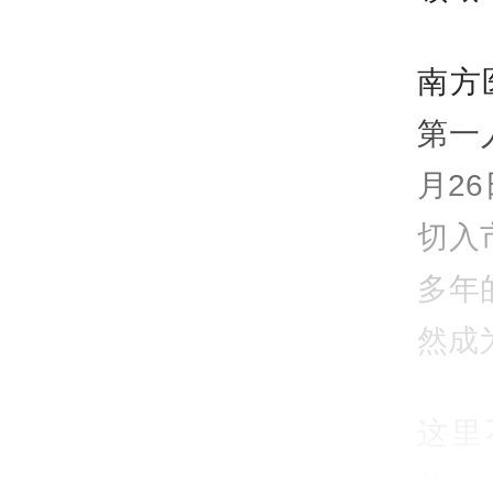
南方
第一
月2
切入
多年
然成
这里
热，