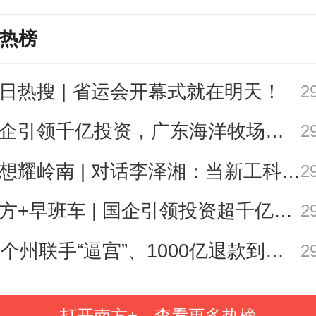
出现在今年6月。唐阿姨抱着一丝希
热榜
八院大良院区的睡眠医学中心。麻
医师接诊后，为她进行了全面评估
日热搜 | 省运会开幕式就在明天！
2
传统单一用药模式，采用一套以非
国企引领千亿投资，广东海洋牧场这场会议信息量很大
2
核心的“组合拳”——结合认知行为疗
思想耀岭南 | 对话李泽湘：当新工科教育遇上大湾区超级供应链
2
导下星状神经节阻滞这一微创治疗技
南方+早班车 | 国企引领投资超千亿！广东现代化海洋牧场建设提速
2
出乎意料。治疗一周，唐阿姨的入
25个州联手“逼宫”、1000亿退款到账，特朗普关税“换壳”术还能撑多久？| 环球深壹度
2
缩短；到第六周，睡眠时间已稳定
左右。更令人欣喜的是，治疗进行
打开南方+，查看更多热榜