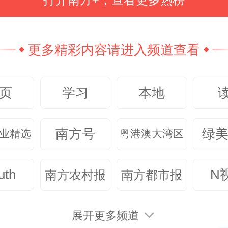
，经评估，医生成功将她的精神心
三种减至一种，并完全停掉了安眠药
更多精彩内容请进入频道查看
这边之后，这是我近十年来第一次能
页
学习
本地
亮！”唐阿姨的欣喜之情溢于言表。
心李玺主任医师指出，此案例充分
南方号
绿
业精选
粤港澳大湾区
复杂、顽固性失眠患者，采用多学
uth
N
南方农村报
南方都市报
的重要性。“我们以病人为中心，精
，通过药物与非药物手段的有机结
展开更多频道
标是帮助患者实现长期、健康的