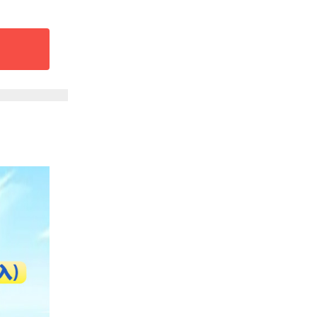
拾生活
用其创
”的答