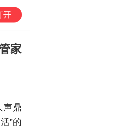
“粤菜厨王”榜单揭晓！
打开
湾区“粤菜师傅”职业技
幕
管家
人声鼎
活”的