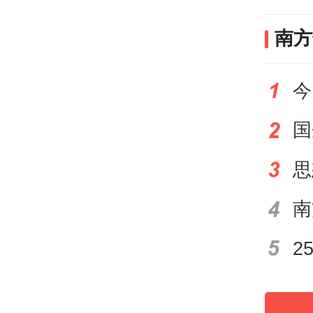
转机
南方
南医
成磊
今
打破
疗为
声引
效果
显著
小时