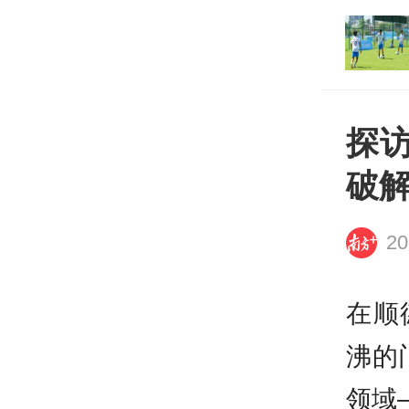
打开
平台
探
破解
20
在顺
沸的
领域