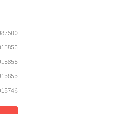
望走进
醉科骆
，决定
987500
药物治
915856
法和超
915856
术。
915855
睡时间
915746
达到七
到第三