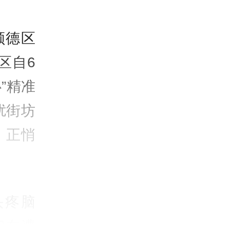
顺德区
区自6
”精准
扰街坊
，正悄
。
头疼脑
们在遭