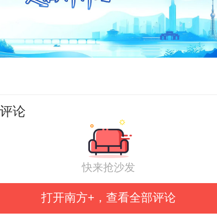
年失眠之战，在多学科协作中迎来曙
天很难入睡，就算睡着了也只能睡两
很早就会醒，白天整个人都没精神。
的状态，60岁的唐阿姨（化名）忍
评论
年。因家庭变故，她长期处于焦虑
并伴有严重的睡眠障碍。尽管辗转
情绪问题通过药物得到一定控制，
快来抢沙发
眠却像影子般挥之不去。
打开南方+，查看全部评论