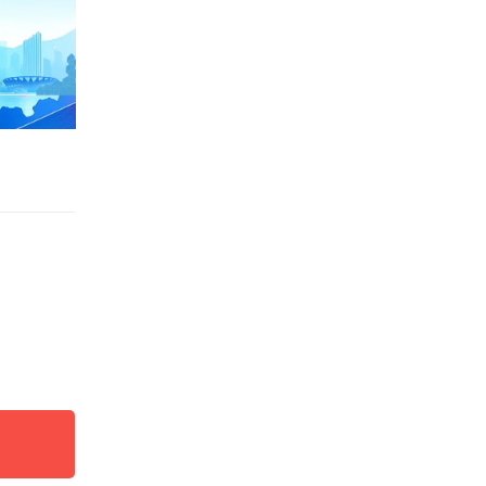
光
三个小
”这种
受了整
抑郁状
多家医
但顽固