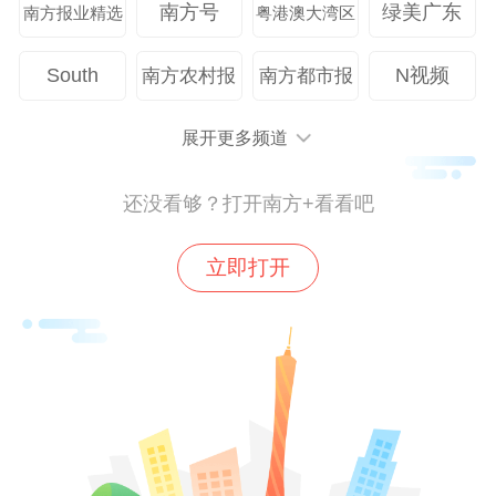
南方号
绿美广东
南方报业精选
粤港澳大湾区
South
N视频
南方农村报
南方都市报
展开更多频道
王兴。
上海交通大学医学院附属第九人民医院
教授
还没看够？打开南方+看看吧
赖红昌补充，国内数字化技术应用呈现“多点
立即打开
开花”态势，上海、北京、广州及西部城市均
有丰硕成果，国产种植产品凭借高性价比远
销海外；国内首台自主式口腔种植机器人的
研发，更标志着行业进入自主创新新阶段；
学科已从早期“跟跑”转向自主创新。中山大
学附属口腔医院在软硬组织增量、种植体周
炎诊疗、美学区与无牙颌种植等临床领域实