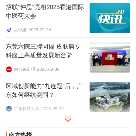
种植，就能解决进食难题，改善营养吸收。
招联“仲思”亮相2025香港国际
中医药大会
大钱进
2025-09-28
东莞六院三牌同揭 皮肤病专
科踏上高质量发展新台阶
南方都市报
2025-09-30
区域创新能力“九连冠”后，广
东如何继续突围？
广东科技头条
2025-09-27
刘宝林。
技术创新突出：数字化领先，自主研发破局
南方热榜