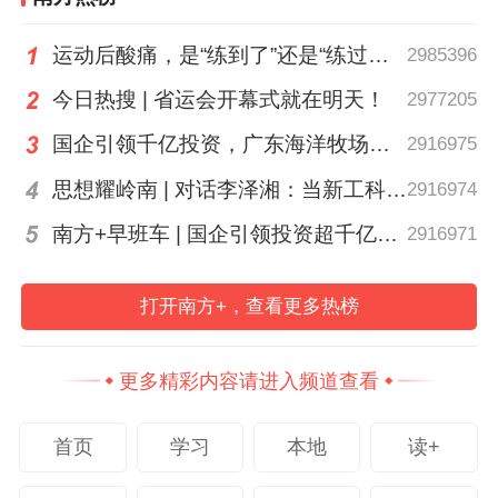
中华口腔医学会名誉会长、北京大学口腔医
运动后酸痛，是“练到了”还是“练过了”？
2985396
院
教授
王兴指出，近年来中国口腔种植在数
今日热搜 | 省运会开幕式就在明天！
2977205
字化与人工智能领域进步显著，部分应用已
达国际领先水平。“自主式口腔种植机器人引
国企引领千亿投资，广东海洋牧场这场会议信息量很大
2916975
领国际，数字化技术覆盖种植治疗从外科到
思想耀岭南 | 对话李泽湘：当新工科教育遇上大湾区超级供应链
2916974
修复的全流程，既提升便利性，又保障精准
南方+早班车 | 国企引领投资超千亿！广东现代化海洋牧场建设提速
2916971
度，减少并发症。”
打开南方+，查看更多热榜
更多精彩内容请进入频道查看
首页
学习
本地
读+