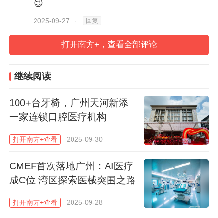
😉
回复
2025-09-27
·
大会现场。
打开南方+，查看全部评论
发展速度显著：从技术引进到规模普及
继续阅读
会上，空军军医大学口腔医院
教授
刘宝林回
100+台牙椅，广州天河新添
顾行业历程时提到，中国口腔种植起步于20
一家连锁口腔医疗机构
世纪80年代，始于选派团队赴瑞典学习种植
打开南方+查看
2025-09-30
牙技术。“20世纪80年代，全国一年消耗的
种植体估计仅一两万颗，如今已突破千万
CMEF首次落地广州：AI医疗
颗。”刘宝林教授表示，从事口腔种植的专业
成C位 湾区探索医械突围之路
人才数量大幅增长，技术普及让更多缺牙患
打开南方+查看
2025-09-28
者受益——尤其是全口无牙老人，通过口腔