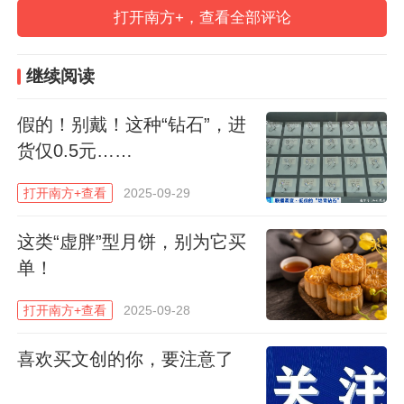
近日，广州酒家集团联合相关公安部门开展
打开南方+，查看全部评论
月饼假冒产品专项打击行动，查获侵权成品
超3万件，涉案货值超过600万元，抓获犯罪
继续阅读
嫌疑人约20名。几乎同一时间，香港海关在
假的！别戴！这种“钻石”，进
执法行动中查获约170盒怀疑冒牌美心月
货仅0.5元……
饼，估计市值约几万元。这些假冒月饼仿真
度高，售价约为正品的五到八折，普通消费
打开南方+查看
2025-09-29
者难以从外包装直接辨别真伪。
这类“虚胖”型月饼，别为它买
单！
市场热销与假冒隐患并存
打开南方+查看
2025-09-28
2025年月饼市场销量排行榜显示，前两位分
别为广州酒家和美心食品。作为广式月饼的
喜欢买文创的你，要注意了
代表品牌，广州酒家主打双黄莲蓉等传统口