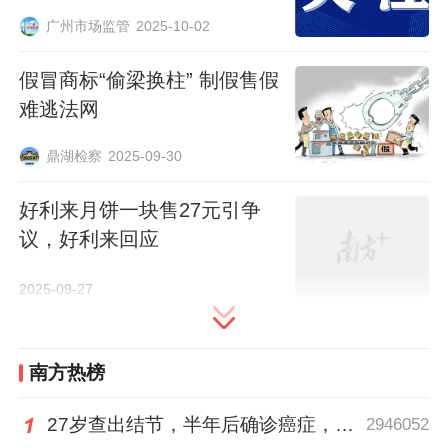
味，其礼盒售价约150-300元，在南方市场
广州市场监管
2025-10-02
占有率领先。
假冒商标“偷梁换柱” 制假售假
然而，正品的热销也引来了假冒者的觊觎。
难逃法网
网络上出现大量销售山寨"香港美心"月饼的
鼎湖检察
2025-09-30
商家，这些仿制的"美心"月饼60元就能买
到，而正品官方定价为368元。这些假冒品
好利来月饼一块售27元引争
牌月饼案件屡见不鲜。山寨美心月饼的售价
议，好利来回应
集中在60至80元之间，仅为正品官方定价的
2025-09-27
20%左右。有厂商透露，仿制美心月饼的成
本并不低，每盒利润只有几元钱，主要依靠
走量来维持利润。
南方热榜
27岁查出结节，半年后确诊癌症，甲状腺癌真的“懒”吗？
2946052