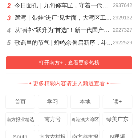
今日面孔｜九旬修车匠，守着一代又一代车轮转
2937642
遛湾｜带娃“进厂”见世面，大湾区工业研学攻略请查收
2929132
从“替补”跃升为“首选”！新一代国产核心工业软件加速冲高端
2927327
歌谣里的节气 | 蝉鸣余暑启新序，斗指西南迎立秋
2922529
打开南方+，查看更多热榜
更多精彩内容请进入频道查看
受访者 供图
首页
学习
本地
读+
南方号
绿美广东
南方报业精选
粤港澳大湾区
South
N视频
南方农村报
南方都市报