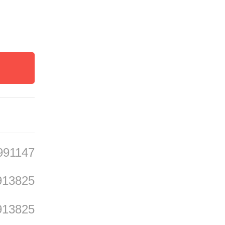
业实
通过专
育等方
讨论。
场角度
991147
913825
谈会，
913825
部工作