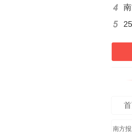
人员
课教
党委
言，
切希
定的
首
献者
四要
南方报