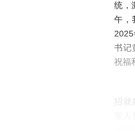
统，
午，
20
书记
祝福
首场
招就
室人
创新