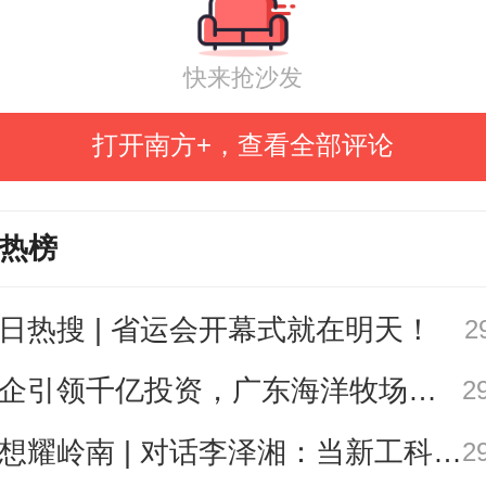
快来抢沙发
谈会上，各文科系主任结合本专
分享了教书育人的体会，并就如何
打开南方+，查看全部评论
型、课程优化、产教融合、特色培
解困局、创新发展路径进行了热烈
热榜
助理、招就处处长唐成龙从招生市
日热搜 | 省运会开幕式就在明天！
2
了数据分析与对策建议。
国企引领千亿投资，广东海洋牧场这场会议信息量很大
2
书记黄圣诚主持召开第二场座
思想耀岭南 | 对话李泽湘：当新工科教育遇上大湾区超级供应链
2
课青年教师代表以及党委教师工作