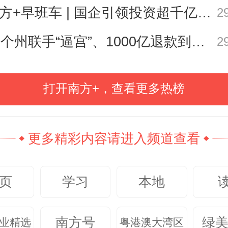
南方+早班车 | 国企引领投资超千亿！广东现代化海洋牧场建设提速
2
参加了座谈。本场座谈会重点听取
25个州联手“逼宫”、1000亿退款到账，特朗普关税“换壳”术还能撑多久？| 环球深壹度
2
师队伍发展的意见建议。
打开南方+，查看更多热榜
书记黄圣诚认真听取了各位教
他在总结讲话中，对思政课教师提
望和明确要求：一要政治要强，做
更多精彩内容请进入频道查看
引领者；二要情怀要深，做心怀家
页
学习
本地
；三要思维要新，做守正创新的开
视野要广，做学识渊博的启迪者；
南方号
绿
业精选
粤港澳大湾区