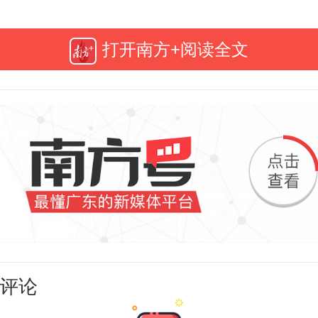
港澳大湾区经济社会发展、提升人
打开南方+阅读全文
的关键作用，要将教育家精神转化
内涵式发展的实际行动。
军校长强调，要加强对学生的
注重专业教育贯穿
将
大学生涯；加
方案优化与课程改革，开设符合社
课程新内容；提升校企合作水平，
用型能力；放宽眼界争取专业更多
评论