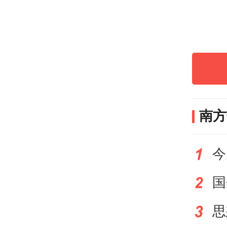
座
际，
业转
式破
南方
校长
今
提供
党委
思政