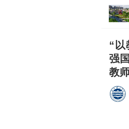
打开
平台
“
强国
教
为庆