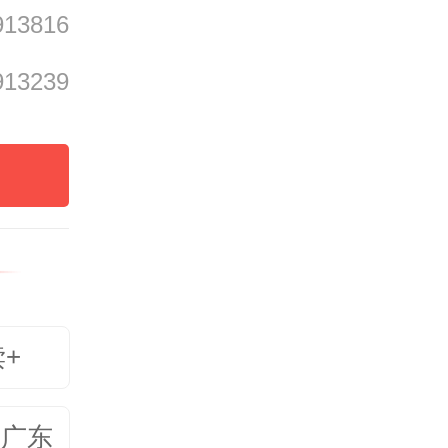
913816
了思政
913239
师的发
出了殷
信仰坚
国的奉
读+
拓者；
五要自
美广东