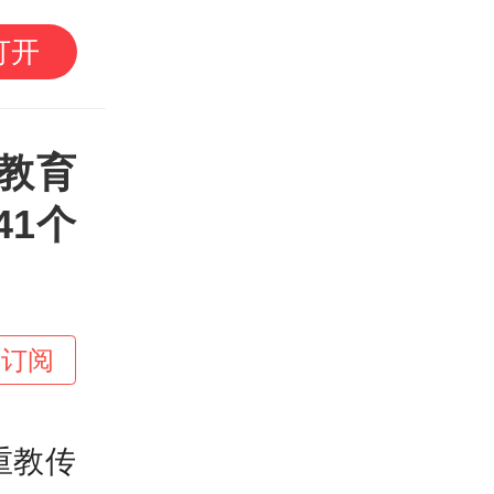
残健共融，省残运会写
打开
教育
41个
+订阅
重教传