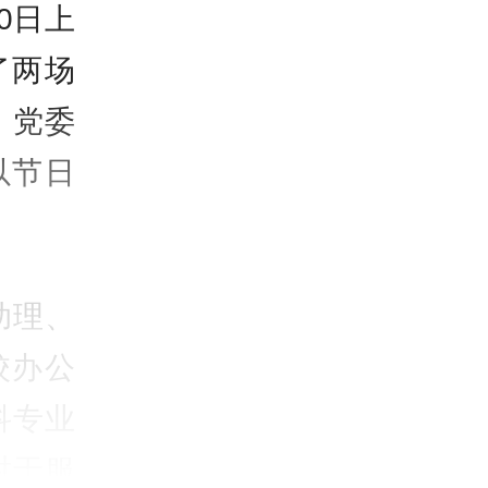
0日上
了两场
、党委
以节日
助理、
校办公
科专业
对于服