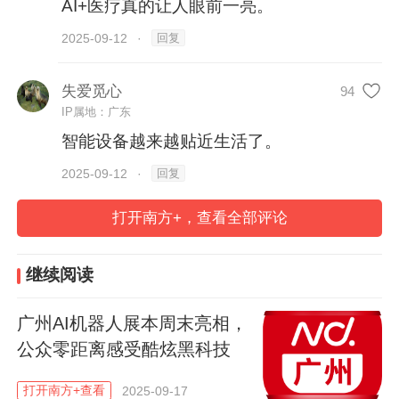
AI+医疗真的让人眼前一亮。
外诊断、宠物健康、国际养老、康复及个人
健康、医疗器械设计与制造等板块，呈现
回复
2025-09-12
·
从“源头研发”到“终端应用”的完整生态链。
失爱觅心
94
IP属地：广东
紧抓AI大爆发时代的机遇，本届CMEF将集
智能设备越来越贴近生活了。
中展示海量人工智能医疗创新产品，从智能
回复
2025-09-12
·
诊断设备、AI辅助手术系统到智慧药房解决
方案等，全方位呈现“人工智能+医疗卫生”的
打开南方+，查看全部评论
前沿成果。
继续阅读
比如，高端全身智能超声系统、便携式掌上
超声、AI辅助诊断平台将集中亮相，还有全
广州AI机器人展本周末亮相，
骨科手术辅助机器人、国产髋膝关节手术机
公众零距离感受酷炫黑科技
器人、国内首个获批“导航+”自动执行骨科智
打开南方+查看
2025-09-17