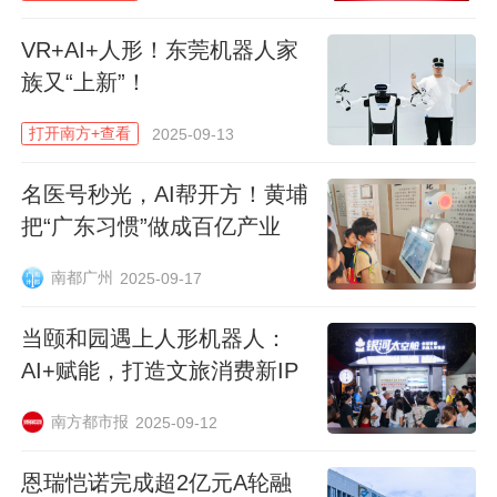
能手术系统等设备，将全面展示我国在智能
手术领域的最新突破。
VR+AI+人形！东莞机器人家
族又“上新”！
值得注意的是，本次展会将推出“首届CMEF
打开南方+查看
2025-09-13
健康促进大会”，并首次推出“国际健康生活
方式展”，引入智能穿戴、居家健康、慢病管
名医号秒光，AI帮开方！黄埔
理、体重管理、适老化设备、医疗美容、中
把“广东习惯”做成百亿产业
医养生等千余款前沿产品。
南都广州
2025-09-17
当颐和园遇上人形机器人：
AI+赋能，打造文旅消费新IP
南方都市报
2025-09-12
恩瑞恺诺完成超2亿元A轮融