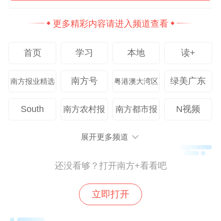
中国台湾等近20个国家和地区的代表团。同
更多精彩内容请进入频道查看
时，还将汇聚江苏、上海、浙江、广东、山
东、四川、湖南等近30个地方的产业集群。
首页
学习
本地
读+
以展促产，产展融合。本届CMEF还将同期
南方号
绿美广东
南方报业精选
粤港澳大湾区
举办“医疗器械设计与制造”“智慧健康”“应急
救援”“宠物健康”等一系列热点领域的子品牌
South
N视频
南方农村报
南方都市报
展会，打造全产业链生态圈。
展开更多频道
作为中国对外贸易的“南大门”和粤港澳大湾
区的核心枢纽，广州凭借白云机场、广州南
还没看够？打开南方+看看吧
站、广州港构建的立体交通网络，高效链接
立即打开
全球百余国家商贸资源。全市集聚超过6500
家生物医药与健康领域企业，形成从研发、