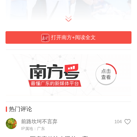
打开南方+阅读全文
本届CMEF以“健康·创新·共享——共绘全球
医疗新蓝图”为主题，展览面积近20万平方
米，来自全球近20个国家的近3000家企业将
携数万产品亮相，预计将吸引超12万名专业
观众到场。
围绕智能技术应用、核心部件国产化、国际
热门评论
化合作、全周期健康管理等行业趋势，本届
CMEF将全方位升级展区布局，设立28大主
前路坎坷不言弃
104
IP属地：广东
题展区，涵盖超声、放射、医疗机器人、体