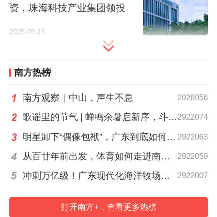
资，珠海科技产业集团领投
2025-09-15
在展会重点打造的“健康生活嘉年华”，观众
南方热榜
可在现场参与体能测试、运动康复体验、心
南方观察｜中山，声生不息
2928956
理健康测评等互动活动，并直观感受AI健康
歌谣里的节气 | 蝉鸣余暑启新序，斗指西南迎立秋
2922074
管理平台、智能运动康复系统等科技产品如
何提升日常生活质量。
明星卸下“偶像包袱”，广东到底如何让人变松弛？ | 好看·南方号
2922063
从百廿年前出发，体育如何走进南粤普通人的生活？
2922059
依托大湾区制造业和国际商贸双引擎优势，
冲刺万亿级！广东现代化海洋牧场建设提速
2922007
本届CMEF国际展区将迎来德国、美国、韩
国、日本、英国、新加坡、马来西亚、俄罗
打开南方+，查看更多热榜
斯、巴基斯坦、印度、奥地利、中国香港、