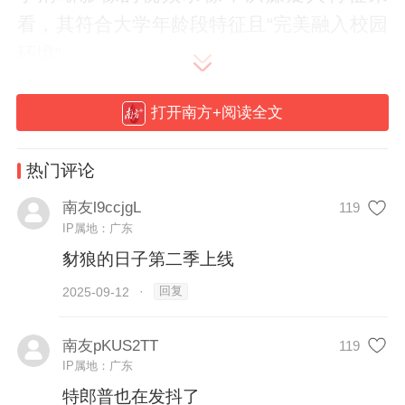
看，其符合大学年龄段特征且“完美融入校园
环境”。
美国联邦调查局同日表示，已找到该案中疑
打开南方+阅读全文
似被枪手使用的武器——一把高威力步枪。
涉案武器将被送往实验室进行专业分析。
热门评论
南友l9ccjgL
119
犹他州公共安全部在通报中强调，目前正全
IP属地：广东
力核查所有相关线索，誓言将嫌疑人抓捕归
豺狼的日子第二季上线
案，后续案件细节待进一步公布。
回复
2025-09-12
·
美国知名保守派活动人士、总统特朗普的政
南友pKUS2TT
119
治盟友查理·柯克10日在犹他州奥勒姆市的犹
IP属地：广东
他山谷大学演讲时遭枪击身亡，终年31岁。
特郎普也在发抖了