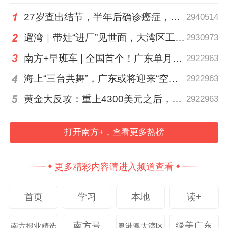
27岁查出结节，半年后确诊癌症，甲状腺癌真的“懒”吗？
2940514
遛湾｜带娃“进厂”见世面，大湾区工业研学攻略请查收
2930973
南方+早班车 | 全国首个！广东单月用电量突破千亿千瓦时
2922963
海上“三台共舞”，广东或将迎来“空调外机” | 天气早知道
2922963
黄金大反攻：重上4300美元之后，是反弹还是反转？
2922963
打开南方+，查看更多热榜
更多精彩内容请进入频道查看
首页
学习
本地
读+
南方号
绿美广东
南方报业精选
粤港澳大湾区