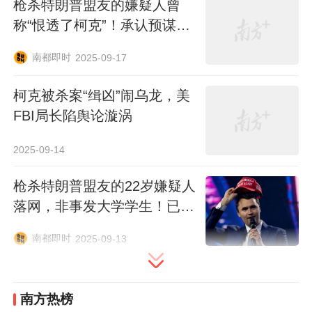
枪杀特朗普盟友的嫌疑人曾
称“恨透了柯克”！承认预谋超
一周
南都即时
2025-09-17
柯克被杀案“缉凶”闹乌龙，美
FBI局长陷舆论漩涡
2025-09-14
枪杀特朗普盟友的22岁嫌疑人
落网，非事发大学学生！已关
押
南都即时
2025-09-13
南方热榜