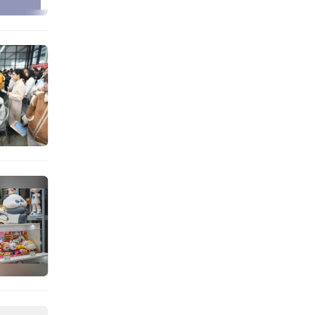
，还能
的迷茫
神性游
点走出
自我和
对“附
感。而