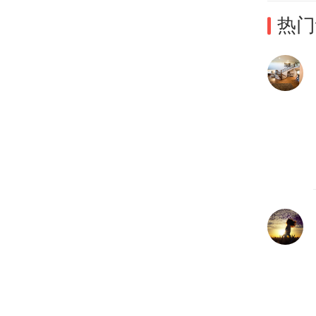
热门
如果
日常
与抽
焦躁
入虚
人眼
状态
开学