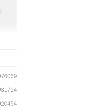
性的批
后再去
与对生
构建喘
真实生
976069
被许多
931714
920454