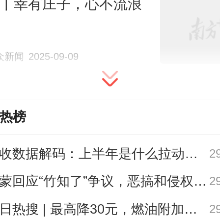
听丨幸有庄子，心不流浪
有办法对生活和世界做一个整体
但又不能等对生活有了全面判断之
众新闻
2025-09-09
，在当下给定条件下，重拾现实感
控感的可行方法是，以“附近”为抓手
间。
热榜
程乐松所说的“投入当下的热情”，要
税收数据解码：上半年是什么拉动广东经济加速增长？
2
非表演生活，有异曲同工之妙，也
鸿蒙回应“竹知了”争议，恶搞和侵权的边界在哪里？
2
人视为反内耗的重要方法。
今日热搜 | 最高降30元，燃油附加费今起下调
2