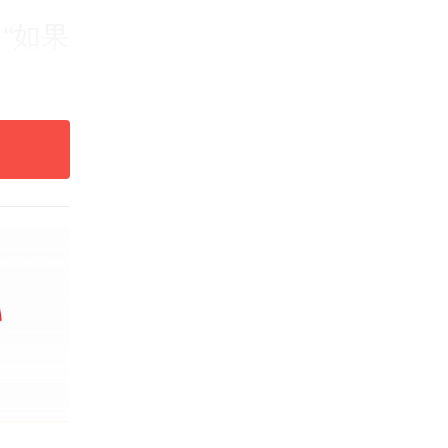
“如果
多数的
，沉溺
宁愿用
处理眼
却被焦