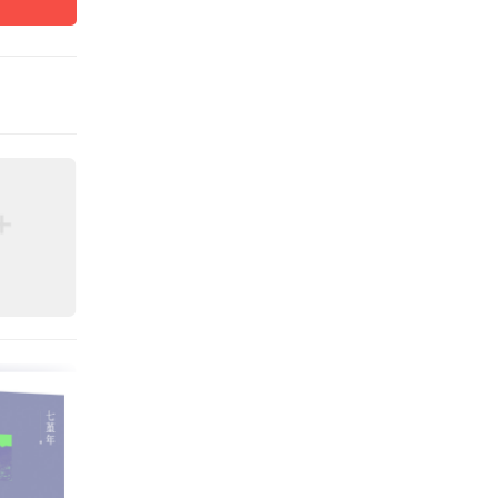
不同的
心的肯
话的含
样没有
是脆弱
心的反
习惯和