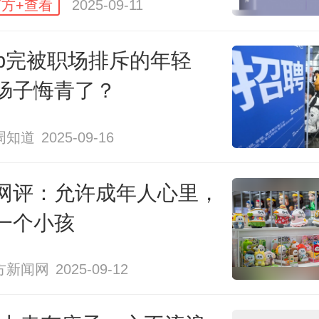
方+查看
2025-09-11
，这些不仅适用于演讲台下的学生
ap完被职场排斥的年轻
器物日益丰盈背景下精神日渐贫乏
肠子悔青了？
者，在生活“剧场”上物理性参与、精
周知道
2025-09-16
局外人，这也是近年来一些学者观
圈、引发公共讨论的重要原因。
网评：允许成年人心里，
一个小孩
，项飙等学者观察到，年轻人关心
方新闻网
2025-09-12
两极，但无法直接参与宏大叙事，
也认知模糊，容易产生无力感和失控