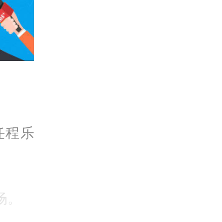
任程乐
。
场。