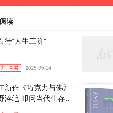
算计与未来的人生回顾是两个完全
维度，也更容易体会到“没有发自内
阅读
我们在任何热闹中都是局外人”这句
。如今，许多人执迷于“确定性”，同
看待“人生三阶”
到，再精密的计算在时间面前都
方+查看
2025-09-14
外部的喧嚣，终究要靠“深入内
年新作《巧克力与佛》：
“投入当下的热情”“稳定且克制的行为
野淬笔 叩问当代生存困
方式”。