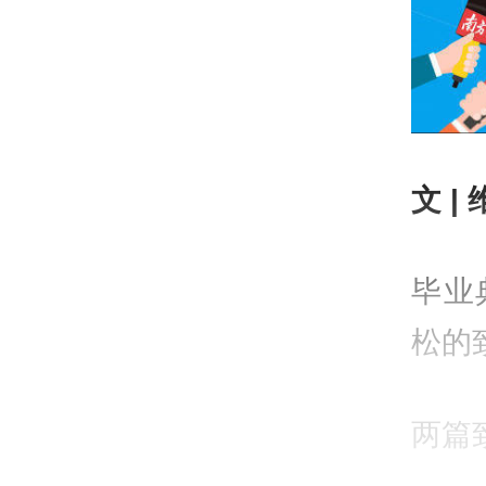
文 |
毕业
松的
两篇