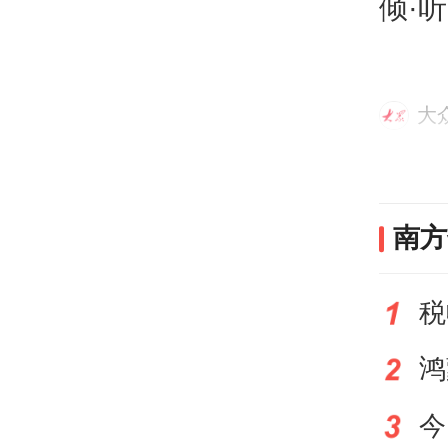
倾·
人没
判，
大
生活
活掌
息空
南方
这与
活而
年轻