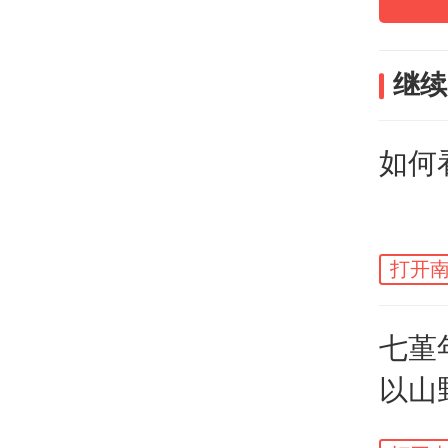
精明
思想
继续
认，
金量
如何
认识
的。
打开南
抵御
七堇
思”
以山
境
生活