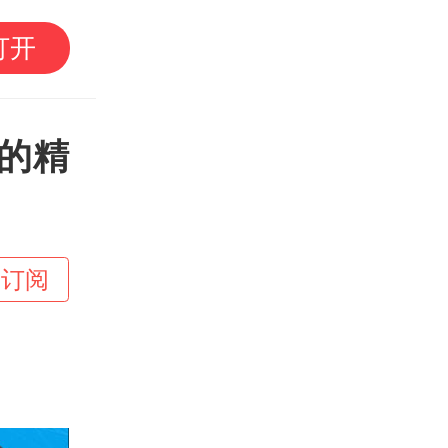
“梅姨案”最新进展：已
打开
的精
+订阅