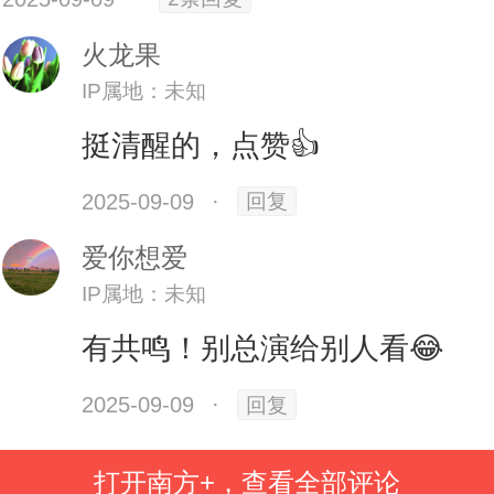
喜剧，以特写方式观察细节都是悲剧
火龙果
当下所有的精明算计从人生的跨度出
IP属地：未知
拙和短视”，看似精明的算计不仅会
挺清醒的，点赞👍
浮躁和急切，还会因为沉溺于想象
2025-09-09
·
回复
前程而消磨当下的专注和热情。
爱你想爱
IP属地：未知
禁让人想到高考志愿填报领域的
有共鸣！别总演给别人看😂
“冲高薪”现象，一些“特写镜头”下的所
2025-09-09
·
”，几年之后未必还是，若将“镜头”
回复
业十年变迁的长度，就更容易看清
打开南方+，查看全部评论