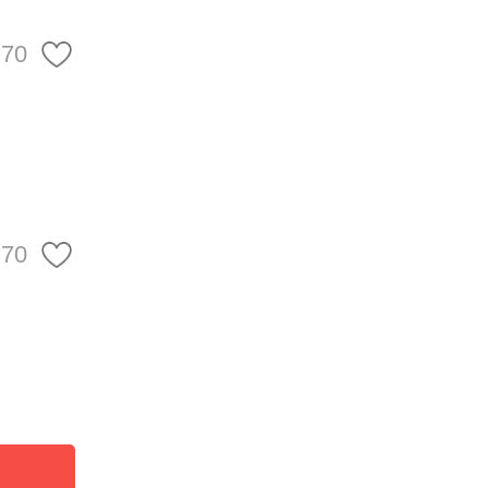
”来说
70
发都显
造成持
出来的
70
“冲热
谓“最
拉到高
当下的