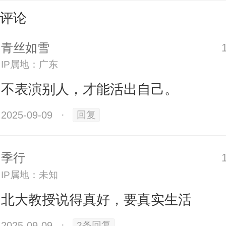
评论
人们感受到的不是脚踏实地的安然
的平静、稳步前行的踏实，而是琐
青丝如雪
IP属地：广东
象功利目标之间的巨大鸿沟，其后
不表演别人，才能活出自己。
、无力。“生活的最大天敌就是不自
假的表演——不是做自己，而是在
2025-09-09
·
回复
中的自己”，因而需要“对具有表演性
季行
保持高度的警惕”，多么犀利。
IP属地：未知
北大教授说得真好，要真实生活
典礼上，程乐松借卓别林的“长镜头
2025-09-09
·
2条回复