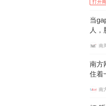
打开南
显然
当g
戳中
人，
焦虑
南
离的
学术
南方
住着
比如
南
远方
近”