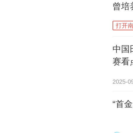
本届
曾培
男子
冠军
打开南
中，
下，
中国
1次
赛看
2025-0
而经
52
“首