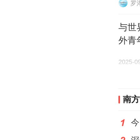
罗
与世
外青
趣
说起
2025-0
人不
万万
南方