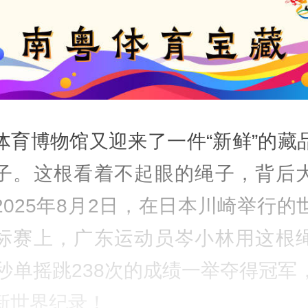
体育博物馆又迎来了一件“新鲜”的藏
子。这根看着不起眼的绳子，背后
2025年8月2日，在日本川崎举行的
标赛上，广东运动员岑小林用这根
0秒单摇跳238次的成绩一举夺得冠军
新世界纪录！