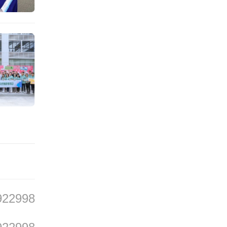
界是无
己也是
922998