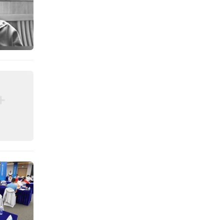
体摘得
史！其
的带领
、追平
培养出