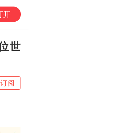
我国编制完成新版全月
打开
2位世
+订阅