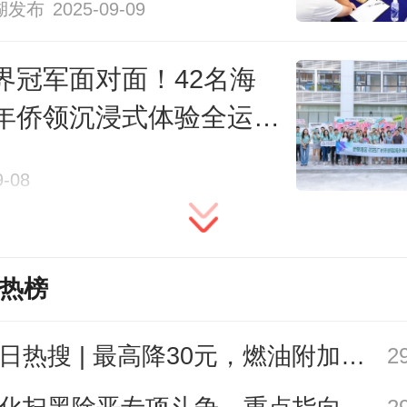
湖发布
2025-09-09
界冠军面对面！42名海
一位“不会跳绳”的体育老师
年侨领沉浸式体验全运乐
广州市花东学校校长赖宣治，跳绳
9-08
知无人不晓。但15年前，赖宣治自
没有想到能取得今天这样的成绩的。
热榜
今日热搜 | 最高降30元，燃油附加费今起下调
2