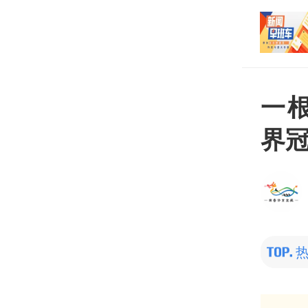
打开
平台
一根
界冠