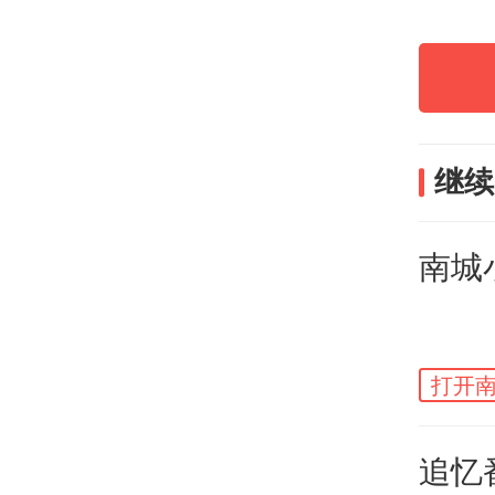
继续
南城
打开南
岑小林
追忆