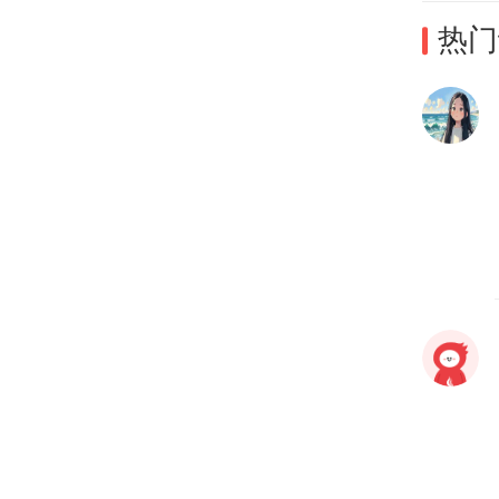
热门
岑小