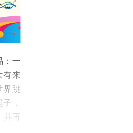
品：一
大有来
世界跳
绳子，
，并再