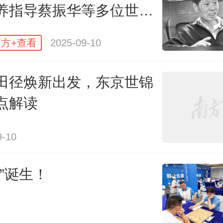
世锦赛上，中国跳绳国家队男子团
养指导蔡振华等多位世界
团体全能冠军，创造中国跳绳历
方+查看
2025-09-10
广州花都跳绳梦之队在领队赖宣治
斩获11金4银3铜，打破2次世界纪录
田径焕新出发，东京世锦
世界纪录。
点解读
9-10
过此次大赛，赖宣治团队已经累计
名世界跳绳冠军。
金”诞生！