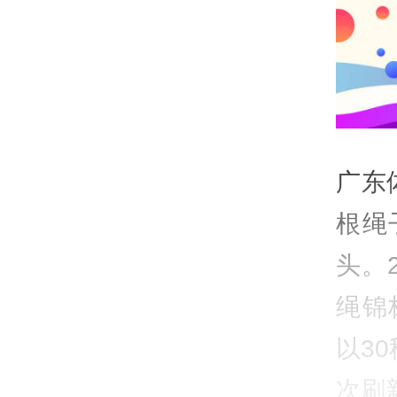
广东
根绳
头。
绳锦
以3
次刷