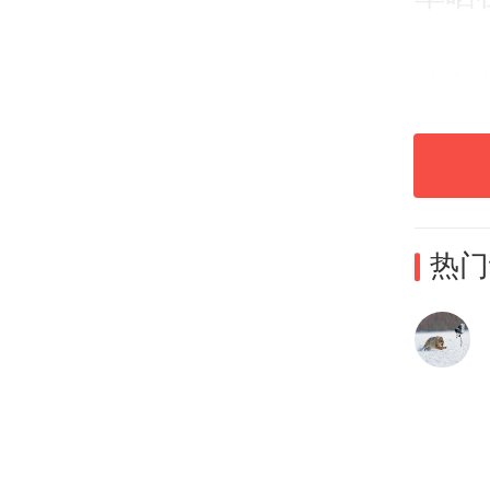
从数
中，
仅营
亏损
热门
首次
值得
雅居
虽下