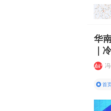
东现代化海洋牧场建
打开
华
｜
冯
首