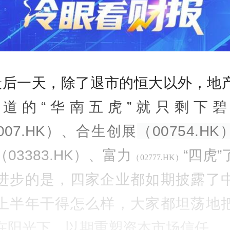
最后一天，除了退市的恒大以外，地
乐道的“华南五虎”就只剩下碧
007.HK）、合生创展
（00754.HK
03383.HK）、富力
“四虎
（02777.HK）
进步的是，四家企业都如期披露了
上半年干得怎么样，大家都坦荡地
在阳光下，以期重塑资本市场信任。