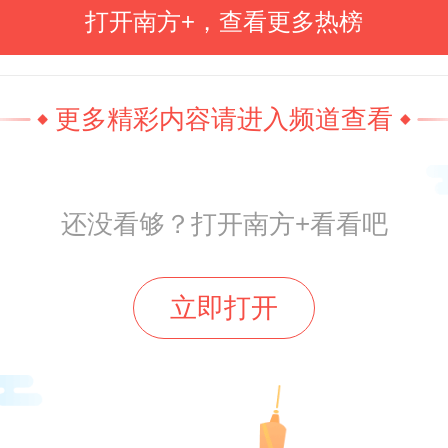
打开南方+，查看更多热榜
碧桂园这半年肯定少不了做合纵连
车的事。仅在保交付方面，据公开
更多精彩内容请进入频道查看
25年上半年碧桂园及其联营合营公司
屋约7.4万套，再次位居行业榜首。
还没看够？打开南方+看看吧
和资本市场证明自己的责任心和能
可以说把家底都卖了。从归母净资
立即打开
化来看，股东确实做出了较大努
正因为把保交付和重组当成了头等
段纠缠什么盈利能力显然已无多