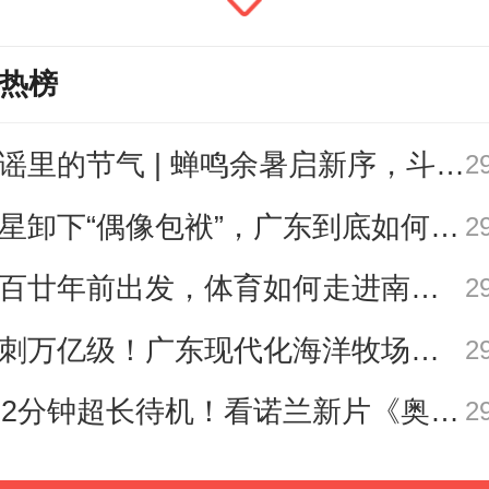
来源：东方财富网、企业公告，制表：南方
热榜
歌谣里的节气 | 蝉鸣余暑启新序，斗指西南迎立秋
2
们具体来说一说。
明星卸下“偶像包袱”，广东到底如何让人变松弛？ | 好看·南方号
2
碧桂园块头和力量还是传统“四虎”里
从百廿年前出发，体育如何走进南粤普通人的生活？
2
2025年上半年碧桂园实现营业收入约72
冲刺万亿级！广东现代化海洋牧场建设提速
2
，权益合同销售金额约167.5亿元，
172分钟超长待机！看诺兰新片《奥德赛》前需要了解这三件事→
2
093亿元，高于总负债金额，净资产约
。为了破解债务重组与保交付的