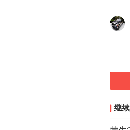
降低
边最
房企
总的
大；
降债
三合
继续
仅相