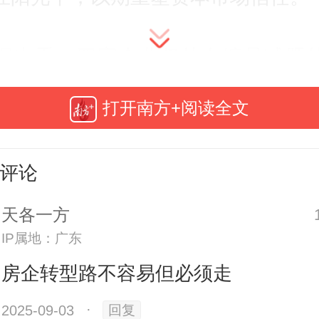
据来看，四家企业仍处在缩骨减肥
在转型、降债、去库存的三重压力
打开南方+阅读全文
收大幅削减，而且四家的归母净利
。值得注意的是，合生创展是近三
评论
录得亏损。
天各一方
IP属地：广东
安慰的是，碧桂园的营收降幅明显
房企转型路不容易但必须走
乐亏损额也在缩小；合生和富力的
2025-09-03
·
回复
滑但仍然是正数；合生的资产负债