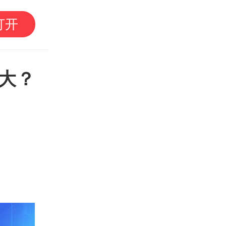
晨观山海｜一曲《山海
打开
省运茂名旋律
大？