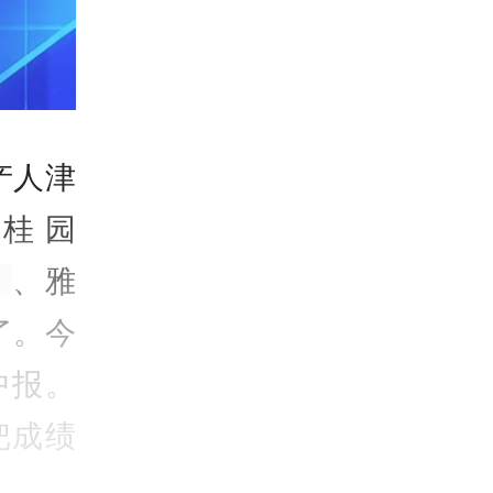
产人津
桂园
）
、雅
”了。今
中报。
把成绩