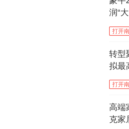
蒙牛
重，
润“大
上近
有奋
打开南
转型
拟最
值
打开南
高端
克家