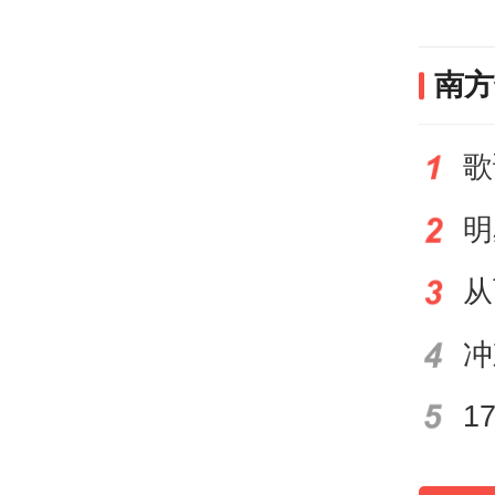
数据
南方
库
让我
老大
的，
亿元
约9
亿元