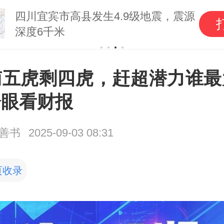
四川宜宾市高县发生4.9级地震，震源
深度6千米
南五虎剩四虎，赶超潜力谁最
冷眼看财报
善书
2025-09-03 08:31
页收录