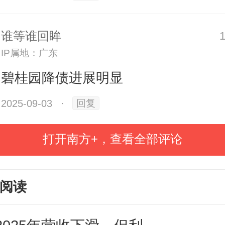
，归母净资产占比高达94.22%，是
谁等谁回眸
多的，并且同比下滑非常微小，这
IP属地：广东
里边非常少见。
碧桂园降债进展明显
2025-09-03
·
回复
来说，老大碧桂园规模最大，压
老二雅居乐看得出在努力提质增效
打开南方+，查看全部评论
，但净资产降幅较大，后面还得加
生和老四富力规模接近，但老四的
阅读
当于老三的1/4，而且归母净资产