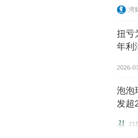
湾
扭亏
年利
2026-0
泡泡
发超
2