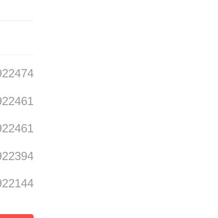
产业智
922474
922461
边最大
922461
5.7
922394
总资产
922144
239
双重挑