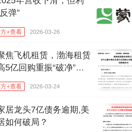
2025年营收下滑，但利
由此可见，“四虎”中合生仍有较大潜
反弹”
年在产品力建设方面并没有明显掉
起赶超的实力。
方+查看
2026-03-26
聚焦飞机租赁，渤海租赁
高5亿回购重振“破净”估
方+查看
2026-03-24
家居龙头7亿债务逾期,美
居如何破局？