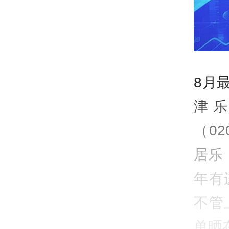
8月
津
（02
居乐（
年有
不管
单晒