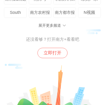
动，吸引多国企业来粤交流。其中6月，“日
South
N视频
南方农村报
南方都市报
本企业广东行”活动成功举行，达成签约项目
68个，总金额超1100亿元。
展开更多频道
在粤外资企业和项目，不仅增量多，存量还
还没看够？打开南方+看看吧
大。截至2024年12月底，广东全省登记在册
外商投资企业21.51万户，同比增长8.0%，
立即打开
占全国1/4，位居全国第一。
如今在广东，外资集聚规模优势更为明显，
外资项目更趋高端，这意味着，
广东对外资
吸引力持续增强，利用外资能级进一步提
升。