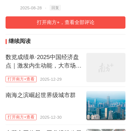
回复
2025-08-28
·
看数据，增速领跑说明了什么？
打开南方+，查看全部评论
放在过去，作为开放大省，1-7月的吸引外资
数据似乎并不足奇。但如果把它放到当下的
继续阅读
全球经济环境里来看，
就会发现并不一般，
数览成绩单·2025中国经济盘
更难能可贵。
点｜激发内生动能，大市场活
力加速释放
今年，特别是4月以来，美国向全球挑起关
打开南方+查看
2025-12-29
税战，引发经贸局势震荡，加之地缘冲突频
南海之滨崛起世界级城市群
发，给本就复苏乏力的世界经济带来阴霾。
联合国贸发会议发布的《2025年世界投资报
打开南方+查看
2025-12-30
告》显示，全球外商直接投资（FDI）规模