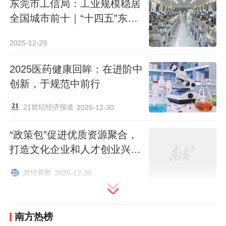
东莞市工信局：工业规模稳居
持续萎缩，国际项目融资（IPF）也出现大
全国城市前十｜“十四五”东莞
幅下降。贸发会议秘书长格林斯潘表示，全
作为
球投资活动连续下降，表明全球投资疲软已
2025-12-29
经形成趋势。
2025医药健康回眸：在进阶中
创新，于规范中前行
为应对关税战所带来的不确定性，从全国到
广东，坚持推动高质量发展，推出了一系列
21世纪经济报道
2025-12-30
针对性强的政策举措，
稳住经营主体信心，
稳定发展预期。
“政策包”促进优质资源聚合，
打造文化企业和人才创业兴业
沃土 | 盛会看广东
外资企稳回升，表明我们扛住了外部压力，
政经观察
2025-12-30
经济韧性彰显。
安全稳定，充满机遇，这正
是外资谋求的理想“避风港”。
南方热榜