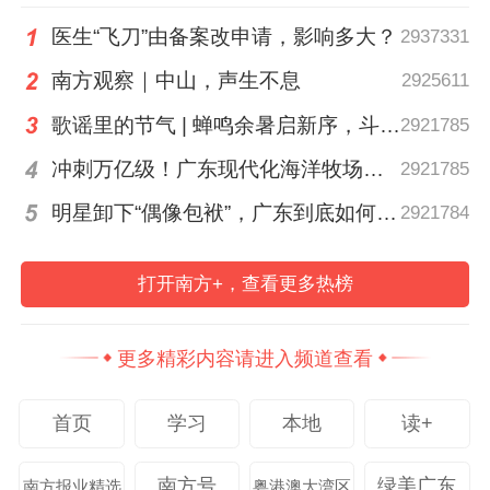
医生“飞刀”由备案改申请，影响多大？
2937331
南方观察｜中山，声生不息
2925611
歌谣里的节气 | 蝉鸣余暑启新序，斗指西南迎立秋
2921785
冲刺万亿级！广东现代化海洋牧场建设提速
2921785
明星卸下“偶像包袱”，广东到底如何让人变松弛？ | 好看·南方号
2921784
打开南方+，查看更多热榜
更多精彩内容请进入频道查看
01:11
首页
学习
本地
读+
今年以来，广东举办多场外资交流招商活
南方号
绿美广东
南方报业精选
粤港澳大湾区