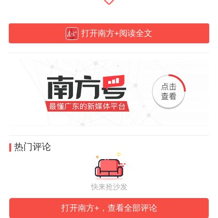
场景及行业发展布局，尤其是希沃品牌在教
育科技领域的创新实践，让参观人员对企业
打开南方+阅读全文
的技术实力、产业定位及发展理念有了全面
且深刻的认识。魏凤琴执行董事在参观中表
示，视源股份作为行业内的领军企业，在技
术创新与产业应用方面的经验值得高校学
习，此次实地考察为双方搭建了直观的交流
桥梁，也为学院后续对接产业需求、优化人
才培养方案提供了重要参考。
热门评论
在随后的座谈交流会上，双方围绕核心
议题展开热烈讨论。伏焕昌常务副校长首先
快来抢沙发
介绍了广州理工学院的办学特色、学科建设
打开南方+，查看全部评论
成果及人才培养目标。他指出，学院始终坚