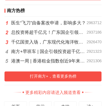
持以应用型人才培养为核心，致力于通过校
南方热榜
企合作打通人才培养与产业需求的 “最后一
公里”，而视源股份在技术研发、产业资源等
医生“飞刀”由备案改申请，影响多大？
2963712
方面的优势，与学院计算机、智能电子等学
总投资将超千亿元！广东国企引领现代化海洋牧场建设
2937186
科的发展方向高度契合，希望双方能以此次
千亿国资入场，广东现代化海洋牧场建设进入2.0时代｜聊点政经事
2926470
交流为契机，在专业共建、实习实训基地建
南方+早班车 | 国企引领投资超千亿！广东现代化海洋牧场建设提速
2921323
设、科研项目合作等方面探索深度合作模
式。
港澳一周 | 香港租金指数创近9年来最大升幅
2921306
贺敏伟院长、李玉忠院长分别结合计算
打开南方+，查看更多热榜
机学院、智电学院的学科优势与专业特点，
提出了与企业在课程体系优化、企业导师引
更多精彩内容请进入频道查看
入、学生实践项目开发等方面的合作设想。
贺敏伟院长表示，希望能联合视源股份共同