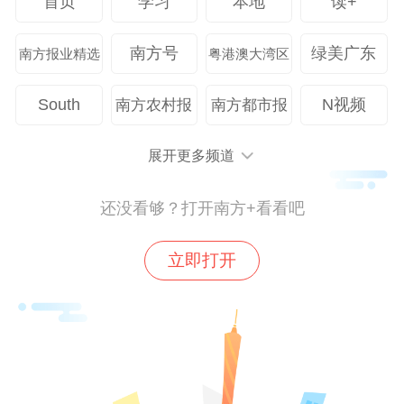
首页
学习
本地
读+
开发贴合产业需求的课程内容，将企业的真
南方号
绿美广东
南方报业精选
粤港澳大湾区
实项目融入教学过程，提升学生的实践能力
与职业素养；李玉忠院长则强调，智能电子
South
N视频
南方农村报
南方都市报
领域技术更新迅速，期待与企业共建实验
室，开展技术攻关合作，同时为学生提供更
展开更多频道
多高质量的实习就业机会。
还没看够？打开南方+看看吧
交流中，还分别从创新创业教育、保障
立即打开
服务等多角度，为双方合作的推进提出了建
设性意见。阴凡副院长表示，希望能依托视
源股份的产业资源，共建双创实践平台，助
力学生创新创业项目落地。