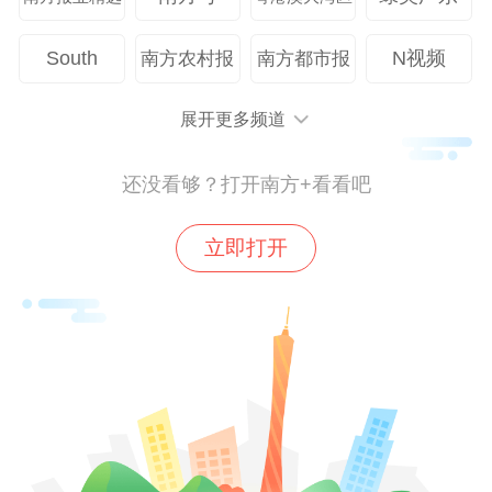
海洋渔业也很有一套。
South
N视频
南方农村报
南方都市报
有一组数据很直观：
去年，广东海水鱼养殖
产量将近百万吨，占全国产量近一半。
毫不
展开更多频道
夸张地说，广东以“一省之力”承包了大半个
中国的“海鲜自由”。
还没看够？打开南方+看看吧
作为全省的渔业大市，通过耕海牧渔，阳
立即打开
江“蓝色粮仓”进一步丰实。目前内地供港的
冰鲜海捕水产品中，每10箱就有8箱来自阳
江。一箱箱渔获在阳江装上货车后，最快只
需要4小时，就可以送到香港鱼市贩卖。
把视野进一步打开：除了发展渔业，从早期