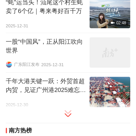
“蚝”运当头！汕尾这个村生蚝
一段时间休养生息，名为“休渔期”。只有这
卖了6个亿｜粤来粤好百千万
样，来年才会有更好的收成。这是一种“不涸
02:48
泽而渔，不焚林而猎”的智慧，也是“靠海吃
2025-12-31
饭”的渔民们与海洋之间的默契。
一股“中国风”，正从阳江吹向
世界
而在休渔期后举办盛大的开渔季，不仅是渔
民对渔获满仓的美好愿景，更表达了对大海
广东阳江发布
2025-12-31
无私馈赠的无限感激。
千年大港关键一跃：外贸首超
内贸，见证广州港2025难忘瞬
对广东而言，得天独厚的海洋资源更是一份
间
宝贵的“福报”：
大陆海岸线长约4100千米，
2025-12-30
居全国首位；辽阔的海域面积是陆地面积的
两倍有余；海上1900多个海岛星罗棋布……
南方热榜