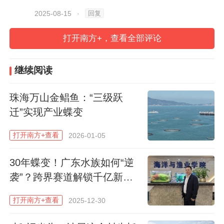
回复
2025-08-15
·
02:19
打开南方+，查看全部评论
继续阅读
珠海万山金鲳鱼：“三级跃
以“一省之力”
迁”实现产业蝶变
打开南方+查看
2026-01-05
承包大半个中国“海鲜自由”
30年蝶变！广东水族如何“逆
在我国沿海地区，开渔的历史几乎和渔业的
袭”？跨界赛道解锁千亿新商
发展历史一样悠久。
机
打开南方+查看
2025-12-30
在捕捞季后，渔民们每年会为海洋生物留出