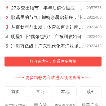
27岁查出结节，半年后确诊癌症，甲状腺癌真的“懒”吗？
2957575
歌谣里的节气 | 蝉鸣余暑启新序，斗指西南迎立秋
2922488
从百廿年前出发，体育如何走进南粤普通人的生活？
2922486
明星卸下“偶像包袱”，广东到底如何让人变松弛？ | 好看·南方号
2922440
冲刺万亿级！广东现代化海洋牧场建设提速
2922413
打开南方+，查看更多热榜
更多精彩内容请进入频道查看
南方+记者 张令 摄
首页
学习
本地
读+
依托厚实的海洋“家底”，广东的海洋经济已
经连续30年全国第一。
事实上，广东人发展
南方号
绿美广东
南方报业精选
粤港澳大湾区