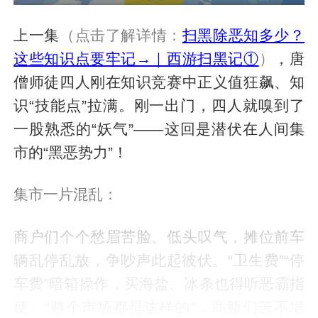
上一集
（点击了解详情：
扫黑除恶知多少？
这些知识点要牢记→｜西游扫黑记①
）
，唐
僧师徒四人刚在知识竞赛中正义值狂飙、知
识“技能点”拉满。刚一出门，四人就嗅到了
一股熟悉的“妖气”——这回是潜伏在人间集
市的“黑恶势力”！
集市一片混乱：
商户们个个愁眉苦脸、低头叹气，摊位前车
辆乱停乱放，争吵声此起彼伏。“卫生费”“停
车费”暗箱操作，买海盐、冰条也得听恶霸指
使。“整个市场都是这样的”，商贩们苦不堪