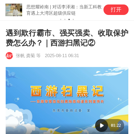
思想耀岭南 | 对话李泽湘：当新工科教
打开
育遇上大湾区超级供应链
遇到欺行霸市、强买强卖、收取保护
费怎么办？｜西游扫黑记②
张帆 龚菊 等
2025-08-11 06:31
01:22