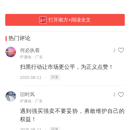
言。
打开南方+阅读全文
这些打着“管理”旗号、实则垄断操控市场
的“市霸”“行霸”不容小觑。他们是黑恶势力的
热门评论
变种，严重扰乱经济秩序、侵害百姓利益。
何必执着
2
IP属地：广东
那问题来了——
扫黑行动让市场更公平，为正义点赞！
碰到强买强卖怎么办？
回复
2025-08-11
·
“收保护费”属不属于涉黑行为？
旧时风
2
IP属地：广东
黑恶势力盘踞市场，普通人举报有用吗？
遇到强买强卖不要妥协，勇敢维护自己的
权益！
点击观看《西游扫黑记》第二集，共同聚焦
回复
2025-08-11
·