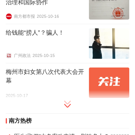
本文作者
治理和国际协作
南方都市报
2025-10-16
张帆
龚菊
给钱能“捞人”？骗人！
情系城镇乡野。
怀良辰以往
联系TA
联系TA
广州政法
2025-10-15
梅州市妇女第八次代表大会开
70
幕
2025-10-17
南方热榜