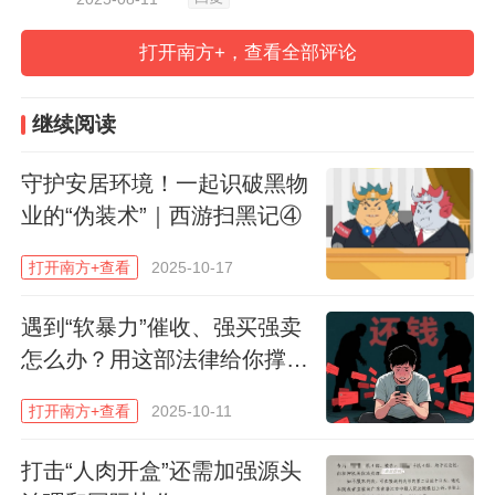
欺行霸市、强买强卖、收取保护费的行霸、
打开南方+，查看全部评论
市霸等黑恶势力，一起识破“黑恶套路”，勇
敢说“不”！
继续阅读
执行：张帆 龚菊 蔡子航
守护安居环境！一起识破黑物
业的“伪装术”｜西游扫黑记④
设计：钟雨晴
打开南方+查看
2025-10-17
策划/统筹：龚菊
遇到“软暴力”催收、强买强卖
怎么办？用这部法律给你撑腰​
南方日报、南方+客户端原创，未经授权不得
！
转载
打开南方+查看
2025-10-11
编辑 毛敏
打击“人肉开盒”还需加强源头