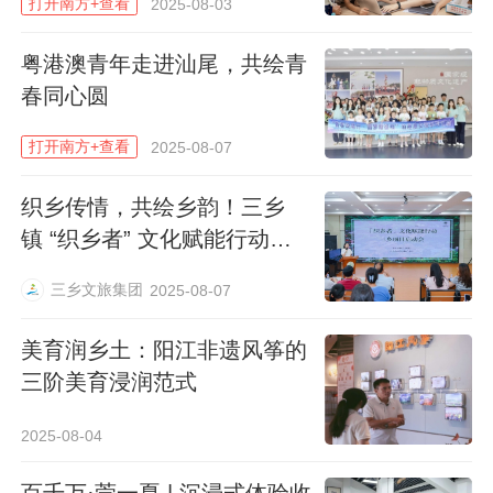
打开南方+查看
2025-08-03
责人陈炜荣展示学生作品《山神的一
天》：“山神用树枝刷牙/用太阳来装饭/他的
粤港澳青年走进汕尾，共绘青
口袋装着整座阳山”。封存在方志典故里的阳
春同心圆
山历史文化，走进儿童诗歌课堂，在童趣想
打开南方+查看
2025-08-07
象中重新焕发生机。极富地域特色的诗歌课
程，既引导孩子们热爱美丽乡土，也让阳山
织乡传情，共绘乡韵！三乡
历史文化得到传承。
镇 “织乡者” 文化赋能行动正
式启动
三乡文旅集团
2025-08-07
美育润乡土：阳江非遗风筝的
三阶美育浸润范式
2025-08-04
百千万·莞一夏 | 沉浸式体验收