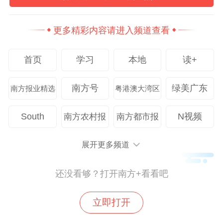
更多精彩内容请进入频道查看
首页
学习
本地
读+
南方号
绿美广东
南方报业精选
粤港澳大湾区
South
N视频
南方农村报
南方都市报
展开更多频道
戏剧表演课上，带领孩子们朗诵经典篇目
还没看够？打开南方+看看吧
“孩子们开始主动询问祠堂对联的含义，追问
立即打开
族谱里的故事。”班主任刘老师观察到，方志