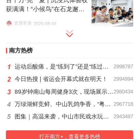
获满满！“小候鸟”在石龙邂逅
别样的文化之旅
宜居石龙
2025-08-04
《山神的一天》课上，引导孩子们围绕靘雾山进行诗歌
创作
南方热榜
五育融诗：构建立体化育人场域
运动后酸痛，是“练到了”还是“练过了”？
2998787
除诗歌主课外，团队创新打造“多维课堂”：
今日热搜 | 省运会开幕式就在明天！
2994994
戏剧表演课带领同学们领略经典戏剧的魅
89岁钟南山每周健身3次，现场展示常用拉力器
2980434
力，电影课解析《雄狮少年》中的舞狮元
万绿湖鲜竞鲜、中山乳鸽争香，“粤菜师傅”烹南粤百味、人间烟火
2967718
素，脸谱DIY融入京剧美学。值日制度培养
图集｜高温来袭，中山市民戏水玩泡沫消暑
2943487
责任意识，诗歌点评记录成长轨迹，从课内
到课外，科学体系与全流程保障，为实践活
打开南方+，查看更多热榜
动顺利开展筑牢基础。