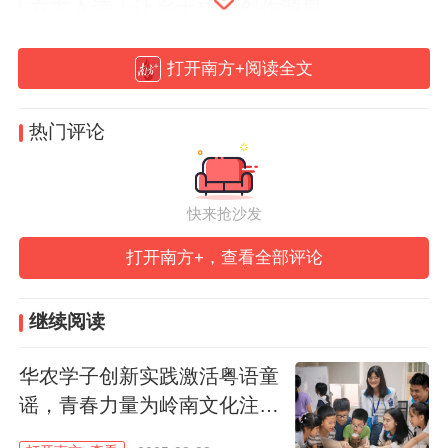
方志入诗：让乡土成为创作源泉
教学团队深度挖掘《阳山县志》等地方文
打开南方+阅读全文
献，将文婆山、大雾山和靘雾山三座姐妹山
热门评论
的历史典故、阳山古桥的自然风貌等地方特
色文化融入课程设计。《山神的来信》以阳
山名山——靘雾山为主角，引导孩子们通过
快来抢沙发
拟人化手法讲述“山神”的一天；《阳山古桥
打开南方+，查看全部评论
的小小美容师》则结合当地名胜阳山古桥，
带领孩子们感受文物背后的人文底蕴，并进
继续阅读
一步培育历史文物保护意识。
华农学子创新实践激活粤语童
“我们查阅了清末阳山诗人孔绍尧的《阳山杂
谣，青春力量为岭南文化注入
咏》，发现了方志入诗的潜能所在。”课程负
新声