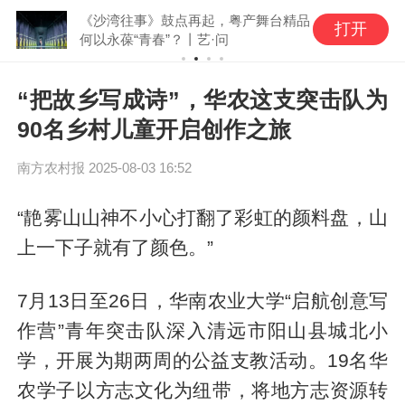
《沙湾往事》鼓点再起，粤产舞台精品
打开
何以永葆“青春”？丨艺·问
“把故乡写成诗”，华农这支突击队为
90名乡村儿童开启创作之旅
南方农村报
2025-08-03 16:52
“靘雾山山神不小心打翻了彩虹的颜料盘，山
上一下子就有了颜色。”
7月13日至26日，华南农业大学“启航创意写
作营”青年突击队深入清远市阳山县城北小
学，开展为期两周的公益支教活动。19名华
农学子以方志文化为纽带，将地方志资源转